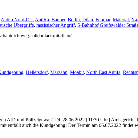
,
Antifa Nord-Ost
,
AntiRa
,
Banner
,
Berlin
,
Dilan
,
Februar
,
Material
,
Naz
istische Übergriffe
,
rassistischer Angriff
,
S-Bahnhof Greifswalder Straß
schautnichtweg-solidaritaet-mit-dilan/
Kundgebung
,
Hellersdorf
,
Marzahn
,
Moabit
,
North East Antifa
,
Rechts
AfD und Polizeigewalt“ Di. 28.06.2022 | 11:30 Uhr | Amtsgericht Tie
it entfällt auch die Kundgebung! Der Termin am 06.07.2022 findet wei