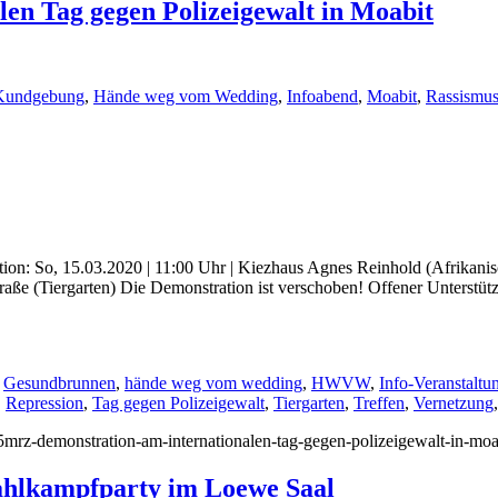
en Tag gegen Polizeigewalt in Moabit
Kundgebung
,
Hände weg vom Wedding
,
Infoabend
,
Moabit
,
Rassismu
tion: So, 15.03.2020 | 11:00 Uhr | Kiezhaus Agnes Reinhold (Afrikani
aße (Tiergarten) Die Demonstration ist verschoben! Offener Unterstüt
,
Gesundbrunnen
,
hände weg vom wedding
,
HWVW
,
Info-Veranstaltu
,
Repression
,
Tag gegen Polizeigewalt
,
Tiergarten
,
Treffen
,
Vernetzung
15mrz-demonstration-am-internationalen-tag-gegen-polizeigewalt-in-moa
ahlkampfparty im Loewe Saal