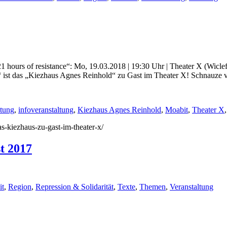
hours of resistance“: Mo, 19.03.2018 | 19:30 Uhr | Theater X (Wicle
 ist das „Kiezhaus Agnes Reinhold“ zu Gast im Theater X! Schnauze 
ltung
,
infoveranstaltung
,
Kiezhaus Agnes Reinhold
,
Moabit
,
Theater X
as-kiezhaus-zu-gast-im-theater-x/
t 2017
it
,
Region
,
Repression & Solidarität
,
Texte
,
Themen
,
Veranstaltung