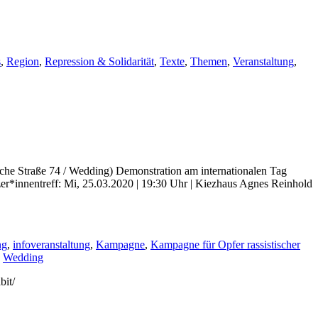
s
,
Region
,
Repression & Solidarität
,
Texte
,
Themen
,
Veranstaltung
,
sche Straße 74 / Wedding) Demonstration am internationalen Tag
zer*innentreff: Mi, 25.03.2020 | 19:30 Uhr | Kiezhaus Agnes Reinhold
ng
,
infoveranstaltung
,
Kampagne
,
Kampagne für Opfer rassistischer
,
Wedding
bit/