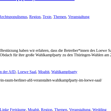
Rechtspopulismus
,
Region
,
Texte
,
Themen
,
Veranstaltung
estürzung haben wir erfahren, dass die Betreiber*innen des Loewe Saa
n Obdach für ihre große Wahlkampfparty zu den Thüringen-Wahlen am 2
m der AfD
,
Loewe Saal
,
Moabit
,
Wahlkampfparty
kein-raum-berliner-afd-veranstaltet-wahlkampfparty-im-loewe-saal/
Linke Freiräume
,
Moabit
,
Region
,
Themen
,
Veranstaltung
,
Wedding