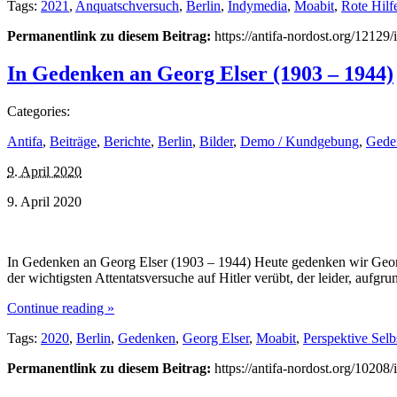
Tags:
2021
,
Anquatschversuch
,
Berlin
,
Indymedia
,
Moabit
,
Rote Hilf
Permanentlink zu diesem Beitrag:
https://antifa-nordost.org/1212
In Gedenken an Georg Elser (1903 – 1944)
Categories:
Antifa
,
Beiträge
,
Berichte
,
Berlin
,
Bilder
,
Demo / Kundgebung
,
Gede
9. April 2020
9. April 2020
In Gedenken an Georg Elser (1903 – 1944) Heute gedenken wir Georg
der wichtigsten Attentatsversuche auf Hitler verübt, der leider, au
Continue reading »
Tags:
2020
,
Berlin
,
Gedenken
,
Georg Elser
,
Moabit
,
Perspektive Sel
Permanentlink zu diesem Beitrag:
https://antifa-nordost.org/1020