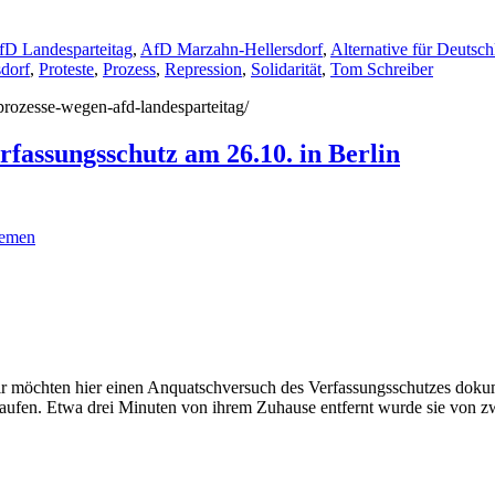
fD Landesparteitag
,
AfD Marzahn-Hellersdorf
,
Alternative für Deutsc
dorf
,
Proteste
,
Prozess
,
Repression
,
Solidarität
,
Tom Schreiber
/prozesse-wegen-afd-landesparteitag/
fassungsschutz am 26.10. in Berlin
emen
 möchten hier einen Anquatschversuch des Verfassungsschutzes dokume
kaufen. Etwa drei Minuten von ihrem Zuhause entfernt wurde sie von 