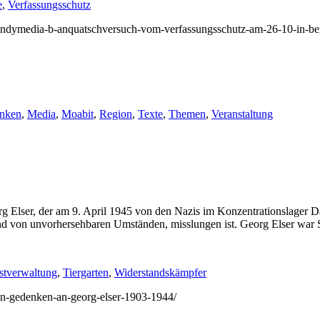
e
,
Verfassungsschutz
9/indymedia-b-anquatschversuch-vom-verfassungsschutz-am-26-10-in-ber
nken
,
Media
,
Moabit
,
Region
,
Texte
,
Themen
,
Veranstaltung
 Elser, der am 9. April 1945 von den Nazis im Konzentrationslager D
fgrund von unvorhersehbaren Umständen, misslungen ist. Georg Elser w
bstverwaltung
,
Tiergarten
,
Widerstandskämpfer
8/in-gedenken-an-georg-elser-1903-1944/