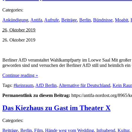
Categories:
Ankündigung
,
Antifa
,
Aufrufe
,
Beiträge
,
Berlin
,
Bündnisse
,
Moabit
,
26. Oktober 2019
26. Oktober 2019
Berliner AfD veranstaltet Wahlkampfparty im Loewe Saal Mit großer B
geworden sind und versuchen der Berliner AfD still und heimlich ei
Continue reading »
Tags:
#keinraum
,
AfD Berlin
,
Alternative für Deutschland
,
Kein Rau
Permanentlink zu diesem Beitrag:
https://antifa-nordost.org/8965/
Das Kiezhaus zu Gast im Theater X
Categories:
Beiträge
,
Berlin
,
Film
,
Hände weg vom Wedding
,
Infoabend
,
Kultur
,