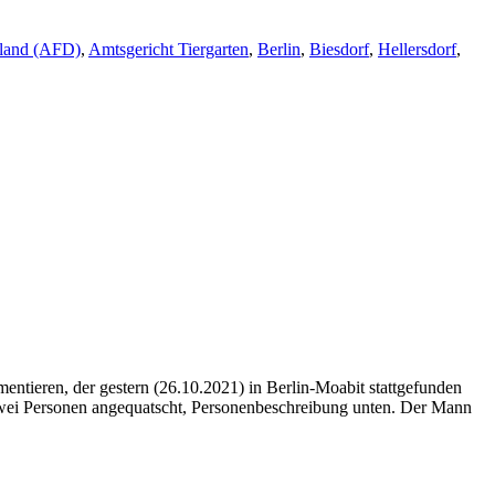
hland (AFD)
,
Amtsgericht Tiergarten
,
Berlin
,
Biesdorf
,
Hellersdorf
,
ntieren, der gestern (26.10.2021) in Berlin-Moabit stattgefunden
zwei Personen angequatscht, Personenbeschreibung unten. Der Mann