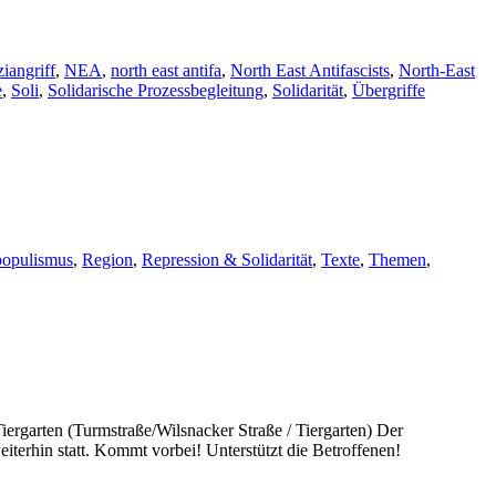
iangriff
,
NEA
,
north east antifa
,
North East Antifascists
,
North-East
e
,
Soli
,
Solidarische Prozessbegleitung
,
Solidarität
,
Übergriffe
populismus
,
Region
,
Repression & Solidarität
,
Texte
,
Themen
,
rgarten (Turmstraße/Wilsnacker Straße / Tiergarten) Der
terhin statt. Kommt vorbei! Unterstützt die Betroffenen!