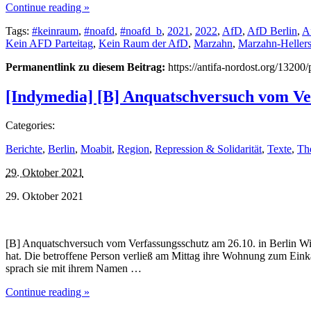
Continue reading »
Tags:
#keinraum
,
#noafd
,
#noafd_b
,
2021
,
2022
,
AfD
,
AfD Berlin
,
A
Kein AFD Parteitag
,
Kein Raum der AfD
,
Marzahn
,
Marzahn-Hellers
Permanentlink zu diesem Beitrag:
https://antifa-nordost.org/13200
[Indymedia] [B] Anquatschversuch vom Ver
Categories:
Berichte
,
Berlin
,
Moabit
,
Region
,
Repression & Solidarität
,
Texte
,
Th
29. Oktober 2021
29. Oktober 2021
[B] Anquatschversuch vom Verfassungsschutz am 26.10. in Berlin Wir
hat. Die betroffene Person verließ am Mittag ihre Wohnung zum Ein
sprach sie mit ihrem Namen …
Continue reading »