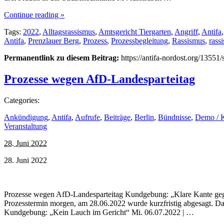
Continue reading »
Tags:
2022
,
Alltagsrassismus
,
Amtsgericht Tiergarten
,
Angriff
,
Antifa
Antifa
,
Prenzlauer Berg
,
Prozess
,
Prozessbegleitung
,
Rassismus
,
rass
Permanentlink zu diesem Beitrag:
https://antifa-nordost.org/13551/
Prozesse wegen AfD-Landesparteitag
Categories:
Ankündigung
,
Antifa
,
Aufrufe
,
Beiträge
,
Berlin
,
Bündnisse
,
Demo / 
Veranstaltung
28. Juni 2022
28. Juni 2022
Prozesse wegen AfD-Landesparteitag Kundgebung: „Klare Kante gegen 
Prozesstermin morgen, am 28.06.2022 wurde kurzfristig abgesagt. Dam
Kundgebung: „Kein Lauch im Gericht“ Mi. 06.07.2022 | …