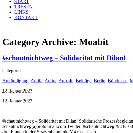
START
TRESEN
LINKS
KONTAKT
Category Archive:
Moabit
#schautnichtweg – Solidarität mit Dilan!
Categories:
Ankündigung
,
Antifa
,
Antira
,
Aufrufe
,
Beiträge
,
Berlin
,
Bündnisse
,
M
12. Januar 2023
12. Januar 2023
#schautnichtweg – Solidarität mit Dilan! Solidarische Prozessbeglei
schautnichtweg(a)protonmail.com Twitter: #schautnichtweg & #B1601
drei Frauen in der Straßenbahnlinie M4 rassistisch …