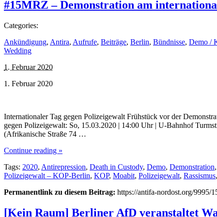
#15MRZ – Demonstration am international
Categories:
Ankündigung
,
Antira
,
Aufrufe
,
Beiträge
,
Berlin
,
Bündnisse
,
Demo / 
Wedding
1. Februar 2020
1. Februar 2020
Internationaler Tag gegen Polizeigewalt Frühstück vor der Demonstra
gegen Polizeigewalt: So, 15.03.2020 | 14:00 Uhr | U-Bahnhof Turmstr
(Afrikanische Straße 74 …
Continue reading »
Tags:
2020
,
Antirepression
,
Death in Custody
,
Demo
,
Demonstration
Polizeigewalt – KOP-Berlin
,
KOP
,
Moabit
,
Polizeigewalt
,
Rassismus
Permanentlink zu diesem Beitrag:
https://antifa-nordost.org/9995/
[Kein Raum] Berliner AfD veranstaltet W