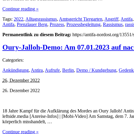
Continue reading »
Tags:
2022
,
Alltagsrassismus
,
Amtsgericht Tiergarten
,
Angriff
,
Antifa
Antifa
,
Prenzlauer Berg
,
Prozess
,
Prozessbegleitung
,
Rassismus
,
rass
Permanentlink zu diesem Beitrag:
https://antifa-nordost.org/13551/
Oury-Jalloh-Demo: Am 07.01.2023 auf nac
Categories:
Ankündigung
,
Antira
,
Aufrufe
,
Berlin
,
Demo / Kundgebung
,
Gedenk
26. Dezember 2022
26. Dezember 2022
18 Jahre Kampf für die Aufklärung des Mordes an Oury Jalloh! Antira
leftside.media [Anreise-Infos] | [Mobi-Video] Am Samstag, dem 7. J
körperlich misshandelt, …
Continue reading »