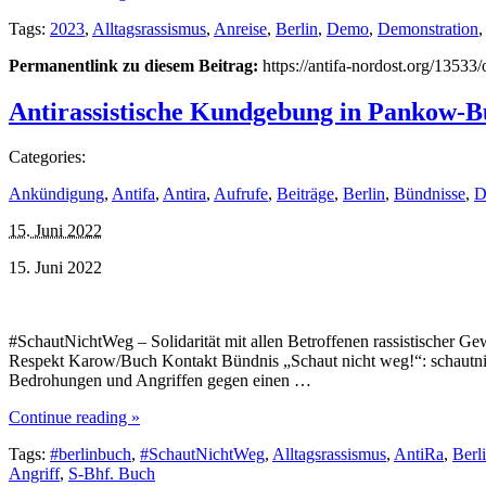
Tags:
2023
,
Alltagsrassismus
,
Anreise
,
Berlin
,
Demo
,
Demonstration
Permanentlink zu diesem Beitrag:
https://antifa-nordost.org/1353
Antirassistische Kundgebung in Pankow-Buc
Categories:
Ankündigung
,
Antifa
,
Antira
,
Aufrufe
,
Beiträge
,
Berlin
,
Bündnisse
,
D
15. Juni 2022
15. Juni 2022
#SchautNichtWeg – Solidarität mit allen Betroffenen rassistischer 
Respekt Karow/Buch Kontakt Bündnis „Schaut nicht weg!“: schautnich
Bedrohungen und Angriffen gegen einen …
Continue reading »
Tags:
#berlinbuch
,
#SchautNichtWeg
,
Alltagsrassismus
,
AntiRa
,
Berl
Angriff
,
S-Bhf. Buch