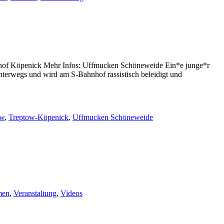
hnhof Köpenick Mehr Infos: Uffmucken Schöneweide Ein*e junge*r
nterwegs und wird am S-Bahnhof rassistisch beleidigt und
ow
,
Treptow-Köpenick
,
Uffmucken Schöneweide
men
,
Veranstaltung
,
Videos