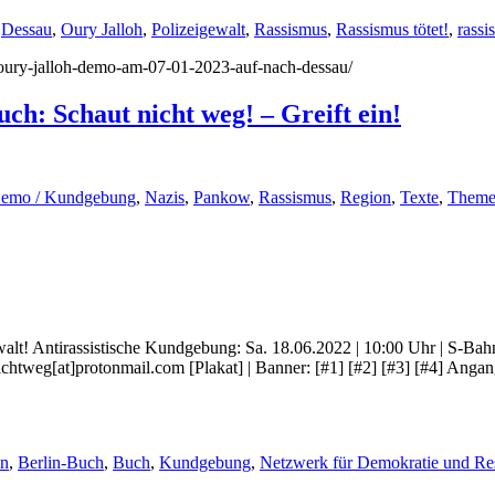
,
Dessau
,
Oury Jalloh
,
Polizeigewalt
,
Rassismus
,
Rassismus tötet!
,
rassi
3/oury-jalloh-demo-am-07-01-2023-auf-nach-dessau/
h: Schaut nicht weg! – Greift ein!
emo / Kundgebung
,
Nazis
,
Pankow
,
Rassismus
,
Region
,
Texte
,
Them
Gewalt! Antirassistische Kundgebung: Sa. 18.06.2022 | 10:00 Uhr | S-
tweg[at]protonmail.com [Plakat] | Banner: [#1] [#2] [#3] [#4] Angan
in
,
Berlin-Buch
,
Buch
,
Kundgebung
,
Netzwerk für Demokratie und Re