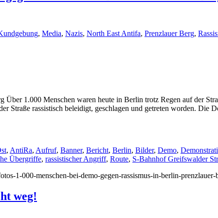
Kundgebung
,
Media
,
Nazis
,
North East Antifa
,
Prenzlauer Berg
,
Rassi
Über 1.000 Menschen waren heute in Berlin trotz Regen auf der Straße
r Straße rassistisch beleidigt, geschlagen und getreten worden. Die D
st
,
AntiRa
,
Aufruf
,
Banner
,
Bericht
,
Berlin
,
Bilder
,
Demo
,
Demonstrat
che Übergriffe
,
rassistischer Angriff
,
Route
,
S-Bahnhof Greifswalder St
8/fotos-1-000-menschen-bei-demo-gegen-rassismus-in-berlin-prenzlauer-
cht weg!