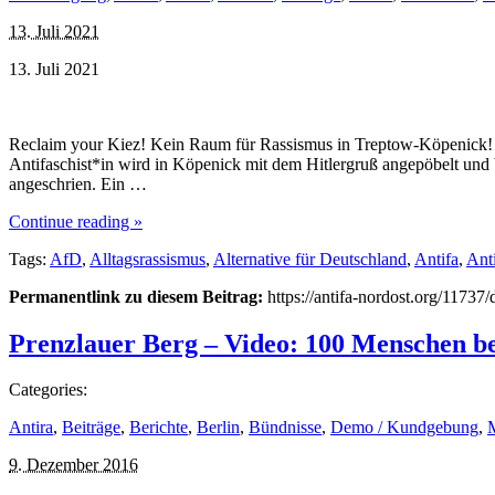
13. Juli 2021
13. Juli 2021
Reclaim your Kiez! Kein Raum für Rassismus in Treptow-Köpenick! 
Antifaschist*in wird in Köpenick mit dem Hitlergruß angepöbelt und
angeschrien. Ein …
Continue reading »
Tags:
AfD
,
Alltagsrassismus
,
Alternative für Deutschland
,
Antifa
,
Ant
Permanentlink zu diesem Beitrag:
https://antifa-nordost.org/1173
Prenzlauer Berg – Video: 100 Menschen be
Categories:
Antira
,
Beiträge
,
Berichte
,
Berlin
,
Bündnisse
,
Demo / Kundgebung
,
9. Dezember 2016