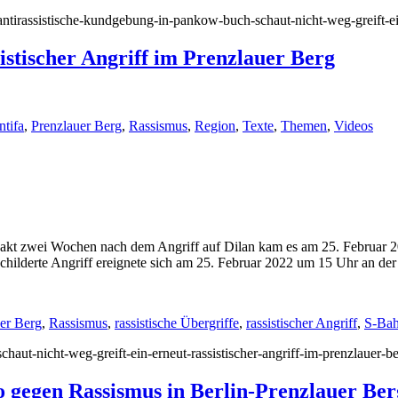
/antirassistische-kundgebung-in-pankow-buch-schaut-nicht-weg-greift-e
sistischer Angriff im Prenzlauer Berg
ntifa
,
Prenzlauer Berg
,
Rassismus
,
Region
,
Texte
,
Themen
,
Videos
xakt zwei Wochen nach dem Angriff auf Dilan kam es am 25. Februar 202
eschilderte Angriff ereignete sich am 25. Februar 2022 um 15 Uhr an d
er Berg
,
Rassismus
,
rassistische Übergriffe
,
rassistischer Angriff
,
S-Bah
schaut-nicht-weg-greift-ein-erneut-rassistischer-angriff-im-prenzlauer-be
 gegen Rassismus in Berlin-Prenzlauer Ber