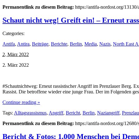
Permanentlink zu diesem Beitrag:
https://antifa-nordost.org/13130
Schaut nicht weg! Greift ein! – Erneut ras
Categories:
Antifa
,
Antira
,
Beiträge
,
Berichte
,
Berlin
,
Media
,
Nazis
,
North East A
2. März 2022
2. März 2022
#Schautnichtweg: Erneut rassistischer Angriff im Prenzlauer Berg. E
Rassist. Die betroffene wieder eine junge Frau. Der im Folgenden g
Continue reading »
Tags:
Alltagsrassismus
,
Angriff
,
Bericht
,
Berlin
,
Naziangriff
,
Prenzlau
Permanentlink zu diesem Beitrag:
https://antifa-nordost.org/12680/
Bericht & Fotos: 1.000 Menschen bei Demo