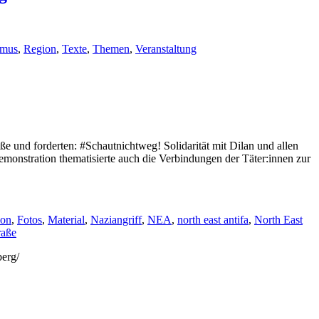
smus
,
Region
,
Texte
,
Themen
,
Veranstaltung
 und forderten: #Schautnichtweg! Solidarität mit Dilan und allen
emonstration thematisierte auch die Verbindungen der Täter:innen zur
ion
,
Fotos
,
Material
,
Naziangriff
,
NEA
,
north east antifa
,
North East
raße
berg/