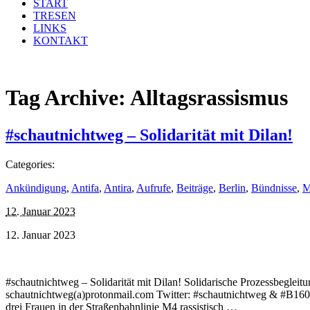
START
TRESEN
LINKS
KONTAKT
Tag Archive:
Alltagsrassismus
#schautnichtweg – Solidarität mit Dilan!
Categories:
Ankündigung
,
Antifa
,
Antira
,
Aufrufe
,
Beiträge
,
Berlin
,
Bündnisse
,
M
12. Januar 2023
12. Januar 2023
#schautnichtweg – Solidarität mit Dilan! Solidarische Prozessbeglei
schautnichtweg(a)protonmail.com Twitter: #schautnichtweg & #B1601
drei Frauen in der Straßenbahnlinie M4 rassistisch …