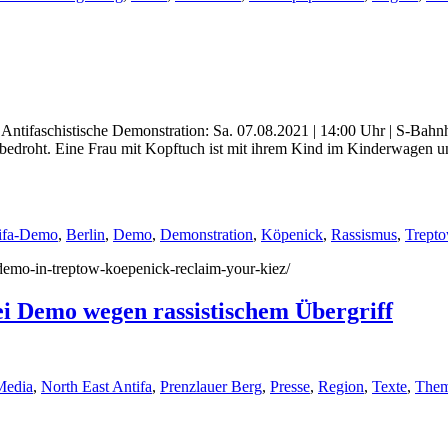
Antifaschistische Demonstration: Sa. 07.08.2021 | 14:00 Uhr | S-Ba
 bedroht. Eine Frau mit Kopftuch ist mit ihrem Kind im Kinderwagen u
ifa-Demo
,
Berlin
,
Demo
,
Demonstration
,
Köpenick
,
Rassismus
,
Trept
7/demo-in-treptow-koepenick-reclaim-your-kiez/
i Demo wegen rassistischem Übergriff
Media
,
North East Antifa
,
Prenzlauer Berg
,
Presse
,
Region
,
Texte
,
The