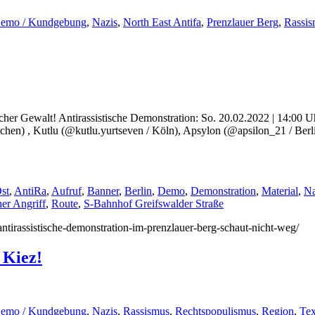
emo / Kundgebung
,
Nazis
,
North East Antifa
,
Prenzlauer Berg
,
Rassis
tischer Gewalt! Antirassistische Demonstration: So. 20.02.2022 | 14:00
hen) , Kutlu (@kutlu.yurtseven / Köln), Apsylon (@apsilon_21 / Berl
st
,
AntiRa
,
Aufruf
,
Banner
,
Berlin
,
Demo
,
Demonstration
,
Material
,
Na
her Angriff
,
Route
,
S-Bahnhof Greifswalder Straße
/antirassistische-demonstration-im-prenzlauer-berg-schaut-nicht-weg/
 Kiez!
emo / Kundgebung
,
Nazis
,
Rassismus
,
Rechtspopulismus
,
Region
,
Tex