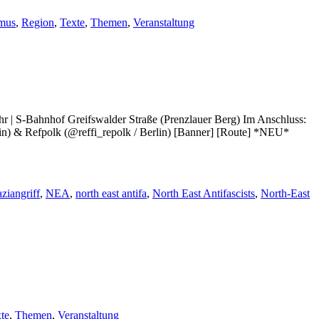
mus
,
Region
,
Texte
,
Themen
,
Veranstaltung
 Uhr | S-Bahnhof Greifswalder Straße (Prenzlauer Berg) Im Anschluss:
in) & Refpolk (@reffi_repolk / Berlin) [Banner] [Route] *NEU*
ziangriff
,
NEA
,
north east antifa
,
North East Antifascists
,
North-East
te
,
Themen
,
Veranstaltung