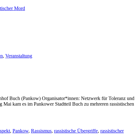
stischer Mord
en
,
Veranstaltung
Bahnhof Buch (Pankow) Organisator*innen: Netzwerk für Toleranz und
g Mai kam es im Pankower Stadtteil Buch zu mehreren rassistischen
spekt
,
Pankow
,
Rassismus
,
rassistische Übergriffe
,
rassistischer