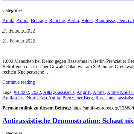
Categories:
Antifa
,
Antira
,
Beiträge
,
Berichte
,
Berlin
,
Bilder
,
Bündnisse
,
Demo / 
21. Februar 2022
21. Februar 2022
1.000 Menschen bei Demo gegen Rassismus in Berlin-Prenzlauer Berg 
Betroffenen rassistischer Gewalt! Dilan war am S-Bahnhof Greifswalde
rechten Kneipenszene …
Continue reading »
Tags:
#B2002
,
2022
,
Alltagsrassismus
,
Angriff
,
Antifa
,
Antifa Nord-O
Antifascists
,
North-East Antifa
,
Prenzlauer Berg
,
Rassismus
,
rassistis
Permanentlink zu diesem Beitrag:
https://antifa-nordost.org/1256
Antirassistische Demonstration: Schaut ni
Categories: