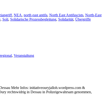
iangriff
,
NEA
,
north east antifa
,
North East Antifascists
,
North-East
e
,
Soli
,
Solidarische Prozessbegleitung
,
Solidarität
,
Übergriffe
regional
,
Veranstaltung
Dessau Mehr Infos: initiativeouryjalloh.wordpress.com &
e Oury rechtswidrig in Dessau in Polizeigewahrsam genommen,