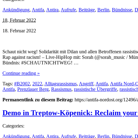
Ankündigung
,
Antifa
,
Antira
,
Aufrufe
,
Beiträge
,
Berlin
,
Bündnisse
,
D
18. Februar 2022
18. Februar 2022
Schaut nicht weg! Solidarität mit Dilan und allen Betroffenen rassis
Rap against racism! – Live-HipHop mit: Sorah (@sorah_music / Münc
Bündnis: #SCHAUTNICHTWEG! …
Continue reading »
Tags:
#B2002
,
2022
,
Alltagsrassismus
,
Angriff
,
Antifa
,
Antifa Nord-O
Antifa
,
Prenzlauer Berg
,
Rassismus
,
rassistische Übergriffe
,
rassistisc
Permanentlink zu diesem Beitrag:
https://antifa-nordost.org/12496
Demo in Treptow-Köpenick: Reclaim your
Categories:
Ankündigung
,
Antifa
,
Antira
,
Aufrufe
,
Beiträge
,
Berlin
,
Bündnisse
,
D