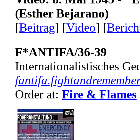
(Esther Bejarano)
[
Beitrag
] [
Video
] [
Berich
F*ANTIFA/36-39
Internationalistisches G
fantifa.fightandremember
Order at:
Fire & Flames