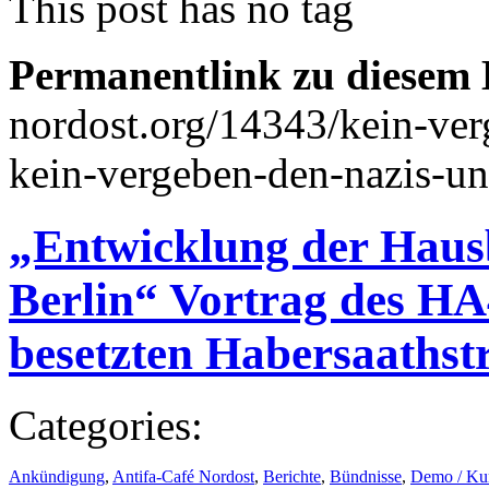
This post has no tag
Permanentlink zu diesem 
nordost.org/14343/kein-ver
kein-vergeben-den-nazis-und
„Entwicklung der Haus
Berlin“ Vortrag des HA
besetzten Habersaathst
Categories:
Ankündigung
,
Antifa-Café Nordost
,
Berichte
,
Bündnisse
,
Demo / Ku