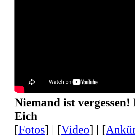
Niemand ist vergessen! 
Eich
[
Fotos
] | [
Video
] | [
Ankü