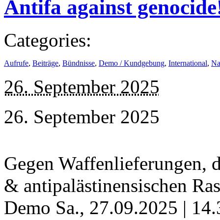
Antifa against genocide
Categories:
Aufrufe
,
Beiträge
,
Bündnisse
,
Demo / Kundgebung
,
International
,
Na
26. September 2025
26. September 2025
Gegen Waffenlieferungen, d
& antipalästinensischen R
Demo Sa., 27.09.2025 | 14.3