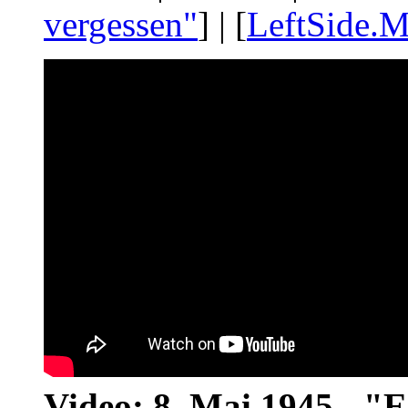
vergessen"
] | [
LeftSide.M
Video: 8. Mai 1945 - "