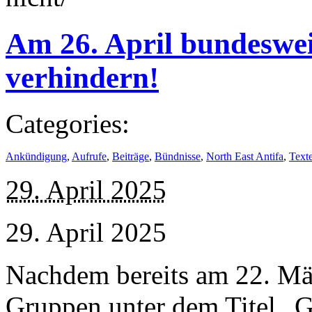
Am 26. April bundeswe
verhindern!
Categories:
Ankündigung
,
Aufrufe
,
Beiträge
,
Bündnisse
,
North East Antifa
,
Text
29. April 2025
29. April 2025
Nachdem bereits am 22. Mär
Gruppen unter dem Titel „