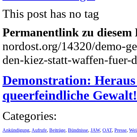
This post has no tag
Permanentlink zu diesem 
nordost.org/14320/demo-ge
den-kiez-statt-waffen-fuer-
Demonstration: Heraus
queerfeindliche Gewalt!
Categories:
Ankündigung
,
Aufrufe
,
Beiträge
,
Bündnisse
,
JAW
,
OAT
,
Presse
,
Wei