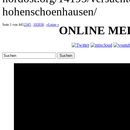
hohenschoenhausen/
Seite 1 von 44
1
2
3
4
5
...
10
20
30
...
»
Letzte »
ONLINE ME
Suchen