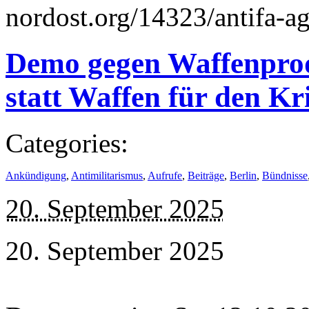
nordost.org/14323/antifa-ag
Demo gegen Waffenprod
statt Waffen für den Kr
Categories:
Ankündigung
,
Antimilitarismus
,
Aufrufe
,
Beiträge
,
Berlin
,
Bündnisse
20. September 2025
20. September 2025