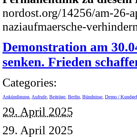
nordost.org/14256/am-26-ap
naziaufmaersche-verhindern
Demonstration am 30.0
senken. Frieden schaffe
Categories:
Ankündigung
,
Aufrufe
,
Beiträge
,
Berlin
,
Bündnisse
,
Demo / Kundge
29. April 2025
29. April 2025