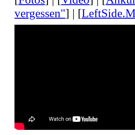
vergessen"
] | [
LeftSide.M