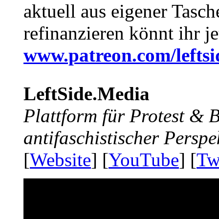
aktuell aus eigener Tasc
refinanzieren könnt ihr j
www.patreon.com/lefts
LeftSide.Media
Plattform für Protest &
antifaschistischer Perspe
[
Website
] [
YouTube
] [
Tw