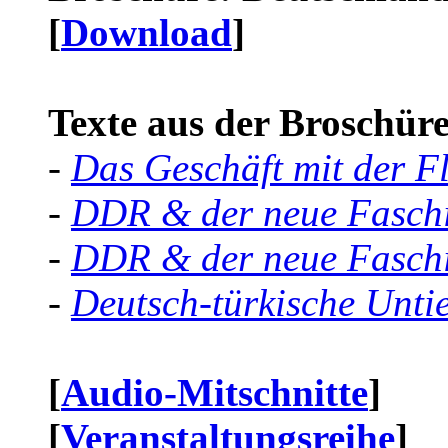
[
Download
]
Texte aus der Broschüre 
-
Das Geschäft mit der F
-
DDR & der neue Faschi
-
DDR & der neue Faschi
-
Deutsch-türkische Unti
[
Audio-Mitschnitte
]
[
Veranstaltungsreihe
]