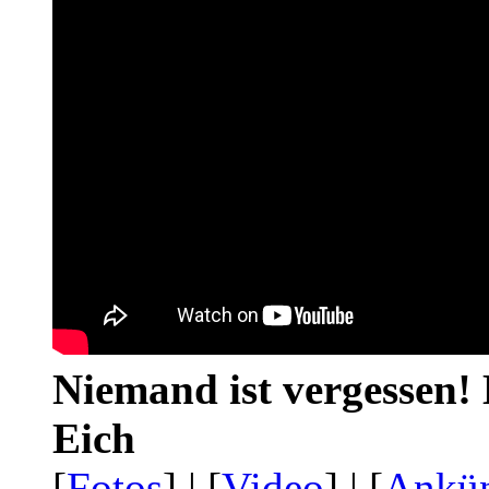
Niemand ist vergessen! 
Eich
[
Fotos
] | [
Video
] | [
Ankü