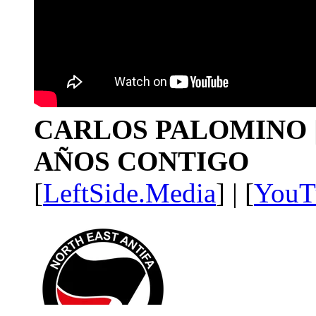
CARLOS PALOMINO | 1
AÑOS CONTIGO
[
LeftSide.Media
] | [
YouT