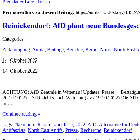
Prenzlauer Berg
,
Tresen
Permanentlink zu diesem Beitrag:
https://antifa-nordost.org/13524/
Reinickendorf: AfD plant neue Bundesgesch
Categories:
Ankündigung
,
Antifa
,
Beiträge
,
Berichte
,
Berlin
,
Nazis
,
North East A
14. Oktober 2022
14. Oktober 2022
ACHTUNG: AfD Zentrale in Wittenau! Updates: Presse: – Bestätigung 
20.10.2022) – AfD zieht’s nach Wittenau (taz / 19.10.2022) Die AfD p
in …
Continue reading »
Tags:
#keinraum
,
#noafd
,
#noafd_b
,
2022
,
AfD
,
Alternative für Deut
Antifascists
,
North-East Antifa
,
Presse
,
Recherche
,
Reinickendorf