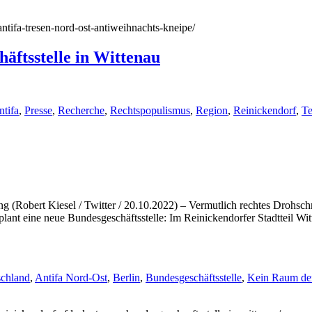
antifa-tresen-nord-ost-antiweihnachts-kneipe/
äftsstelle in Wittenau
ntifa
,
Presse
,
Recherche
,
Rechtspopulismus
,
Region
,
Reinickendorf
,
Te
(Robert Kiesel / Twitter / 20.10.2022) – Vermutlich rechtes Drohsch
lant eine neue Bundesgeschäftsstelle: Im Reinickendorfer Stadtteil Wi
schland
,
Antifa Nord-Ost
,
Berlin
,
Bundesgeschäftsstelle
,
Kein Raum de