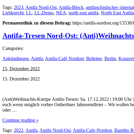
Tags:
2023
,
Antifa Nord-Ost
,
Antifa-Block
,
antifaschistischer–interna
Liebknecht
,
LL
,
LL-Demo
,
NEA
,
north east antifa
,
North East Antifa
Permanentlink zu diesem Beitrag:
https://antifa-nordost.org/13538
Antifa-Tresen Nord-Ost: (Anti)Weihnacht
Categories:
Ankündigung
,
Antifa
,
Antifa-Café Nordost
,
Beiträge
,
Berlin
,
Konzert 
15. Dezember 2022
15. Dezember 2022
(Anti)Weihnachts-Kneipe Antifa-Tresen: Sa. 17.12.2022 | 19:00 Uhr | 
euch wenn möglich vorher Ostberliner Jahresendfeier – Wir wollen be
oder …
Continue reading »
Tags:
2022
,
Antifa
,
Antifa Nord-Ost
,
Antifa-Cafe-Nordost
,
Bandito R