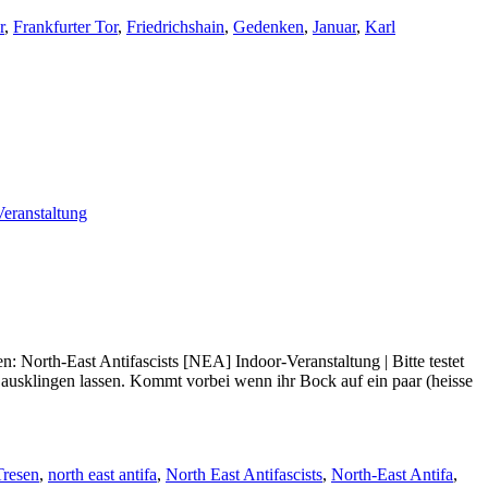
r
,
Frankfurter Tor
,
Friedrichshain
,
Gedenken
,
Januar
,
Karl
Veranstaltung
: North-East Antifascists [NEA] Indoor-Veranstaltung | Bitte testet
 ausklingen lassen. Kommt vorbei wenn ihr Bock auf ein paar (heisse
resen
,
north east antifa
,
North East Antifascists
,
North-East Antifa
,