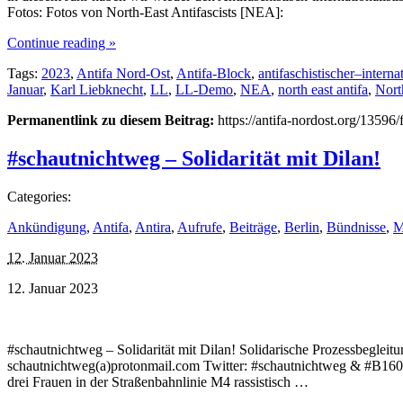
Fotos: Fotos von North-East Antifascists [NEA]:
Continue reading »
Tags:
2023
,
Antifa Nord-Ost
,
Antifa-Block
,
antifaschistischer–interna
Januar
,
Karl Liebknecht
,
LL
,
LL-Demo
,
NEA
,
north east antifa
,
Nort
Permanentlink zu diesem Beitrag:
https://antifa-nordost.org/13596/
#schautnichtweg – Solidarität mit Dilan!
Categories:
Ankündigung
,
Antifa
,
Antira
,
Aufrufe
,
Beiträge
,
Berlin
,
Bündnisse
,
M
12. Januar 2023
12. Januar 2023
#schautnichtweg – Solidarität mit Dilan! Solidarische Prozessbeglei
schautnichtweg(a)protonmail.com Twitter: #schautnichtweg & #B1601
drei Frauen in der Straßenbahnlinie M4 rassistisch …