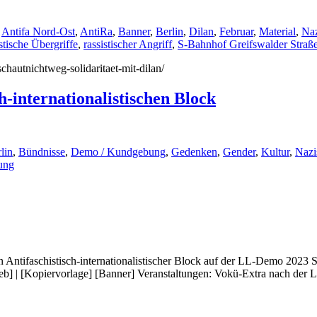
,
Antifa Nord-Ost
,
AntiRa
,
Banner
,
Berlin
,
Dilan
,
Februar
,
Material
,
Naz
istische Übergriffe
,
rassistischer Angriff
,
S-Bahnhof Greifswalder Straß
schautnichtweg-solidaritaet-mit-dilan/
-internationalistischen Block
lin
,
Bündnisse
,
Demo / Kundgebung
,
Gedenken
,
Gender
,
Kultur
,
Nazi
tung
ntifaschistisch-internationalistischer Block auf der LL-Demo 2023 S
Web] | [Kopiervorlage] [Banner] Veranstaltungen: Vokü-Extra nach der