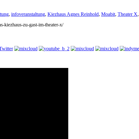
ltung
,
infoveranstaltung
,
Kiezhaus Agnes Reinhold
,
Moabit
,
Theater X
as-kiezhaus-zu-gast-im-theater-x/