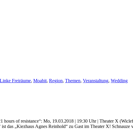
Linke Freiräume
,
Moabit
,
Region
,
Themen
,
Veranstaltung
,
Wedding
hours of resistance“: Mo, 19.03.2018 | 19:30 Uhr | Theater X (Wicle
 ist das „Kiezhaus Agnes Reinhold“ zu Gast im Theater X! Schnauze 