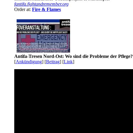
fantifa.fightandremember.org
Order at:
Fire & Flames
Antifa-Tresen Nord-Ost: Wo sind die Probleme der Pflege?
[
Ankündigung
] [
Beitrag
] [
Link
]