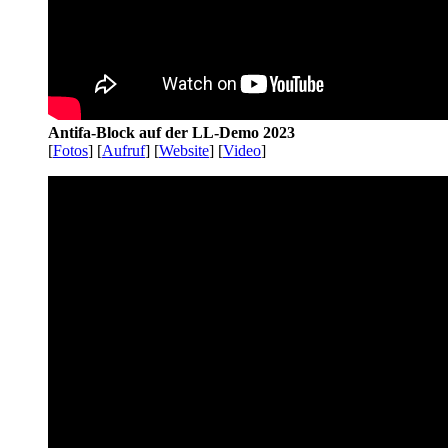
Antifa-Block auf der LL-Demo 2023
[
Fotos
] [
Aufruf
] [
Website
] [
Video
]