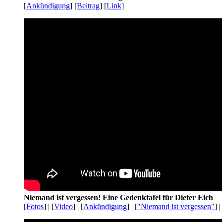
[
Ankündigung
] [
Beitrag
] [
Link
]
Niemand ist vergessen! Eine Gedenktafel für Dieter Eich
[
Fotos
] | [
Video
] | [
Ankündigung
] | [
"Niemand ist vergessen"
] |