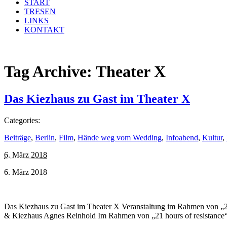
START
TRESEN
LINKS
KONTAKT
Tag Archive:
Theater X
Das Kiezhaus zu Gast im Theater X
Categories:
Beiträge
,
Berlin
,
Film
,
Hände weg vom Wedding
,
Infoabend
,
Kultur
,
6. März 2018
6. März 2018
Das Kiezhaus zu Gast im Theater X Veranstaltung im Rahmen von „21 
& Kiezhaus Agnes Reinhold Im Rahmen von „21 hours of resistance“