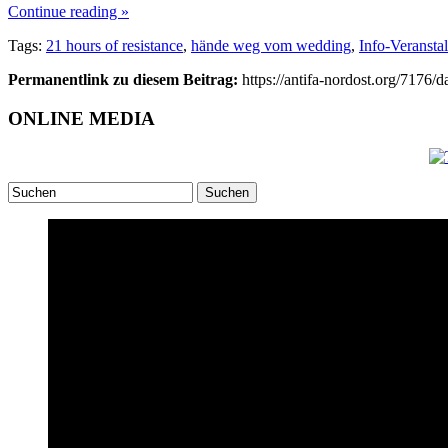
Continue reading »
Tags:
21 hours of resistance
,
hände weg vom wedding
,
Info-Veransta
Permanentlink zu diesem Beitrag:
https://antifa-nordost.org/7176/d
ONLINE MEDIA
Suchen