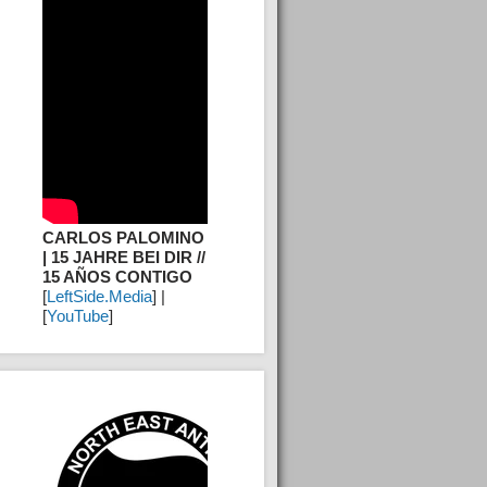
CARLOS PALOMINO
| 15 JAHRE BEI DIR //
15 AÑOS CONTIGO
[
LeftSide.Media
] |
[
YouTube
]