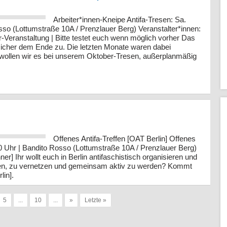
Arbeiter*innen-Kneipe Antifa-Tresen: Sa.
sso (Lottumstraße 10A / Prenzlauer Berg) Veranstalter*innen:
r-Veranstaltung | Bitte testet euch wenn möglich vorher Das
sicher dem Ende zu. Die letzten Monate waren dabei
wollen wir es bei unserem Oktober-Tresen, außerplanmäßig
Offenes Antifa-Treffen [OAT Berlin] Offenes
:00 Uhr | Bandito Rosso (Lottumstraße 10A / Prenzlauer Berg)
ner] Ihr wollt euch in Berlin antifaschistisch organisieren und
en, zu vernetzen und gemeinsam aktiv zu werden? Kommt
lin].
5
...
10
...
»
Letzte »