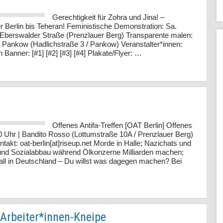
Gerechtigkeit für Zohra und Jina! –
er Berlin bis Teheran! Feministische Demonstration: Sa.
 Eberswalder Straße (Prenzlauer Berg) Transparente malen:
e Pankow (Hadlichstraße 3 / Pankow) Veranstalter*innen:
Banner: [#1] [#2] [#3] [#4] Plakate/Flyer: …
Offenes Antifa-Treffen [OAT Berlin] Offenes
:00 Uhr | Bandito Rosso (Lottumstraße 10A / Prenzlauer Berg)
ntakt: oat-berlin[at]riseup.net Morde in Halle; Nazichats und
 und Sozialabbau während Ölkonzerne Milliarden machen;
rall in Deutschland – Du willst was dagegen machen? Bei
 Arbeiter*innen-Kneipe