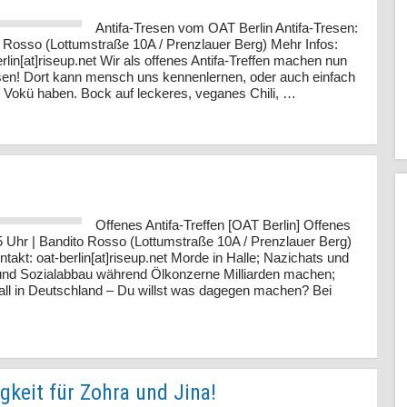
Antifa-Tresen vom OAT Berlin Antifa-Tresen:
o Rosso (Lottumstraße 10A / Prenzlauer Berg) Mehr Infos:
erlin[at]riseup.net Wir als offenes Antifa-Treffen machen nun
sen! Dort kann mensch uns kennenlernen, oder auch einfach
d Vokü haben. Bock auf leckeres, veganes Chili, …
Offenes Antifa-Treffen [OAT Berlin] Offenes
:15 Uhr | Bandito Rosso (Lottumstraße 10A / Prenzlauer Berg)
ntakt: oat-berlin[at]riseup.net Morde in Halle; Nazichats und
 und Sozialabbau während Ölkonzerne Milliarden machen;
rall in Deutschland – Du willst was dagegen machen? Bei
gkeit für Zohra und Jina!