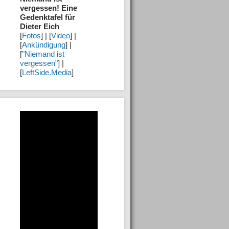
vergessen! Eine
Gedenktafel für
Dieter Eich
[
Fotos
] | [
Video
] |
[
Ankündigung
] |
[
"Niemand ist
vergessen"
] |
[
LeftSide.Media
]