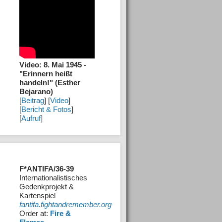
Video: 8. Mai 1945 -
"Erinnern heißt
handeln!" (Esther
Bejarano)
[
Beitrag
] [
Video
]
[
Bericht & Fotos
]
[
Aufruf
]
F*ANTIFA/36-39
Internationalistisches
Gedenkprojekt &
Kartenspiel
fantifa.fightandremember.org
Order at:
Fire &