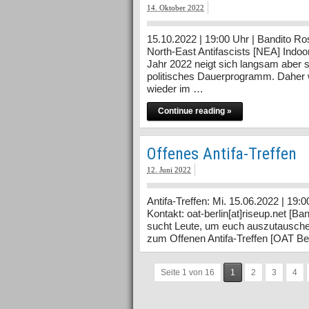
14. Oktober 2022
15.10.2022 | 19:00 Uhr | Bandito Ro
North-East Antifascists [NEA] Indoo
Jahr 2022 neigt sich langsam aber 
politisches Dauerprogramm. Daher 
wieder im …
Continue reading »
Offenes Antifa-Treffen
12. Juni 2022
Antifa-Treffen: Mi. 15.06.2022 | 19
Kontakt: oat-berlin[at]riseup.net [Ban
sucht Leute, um euch auszutausch
zum Offenen Antifa-Treffen [OAT Ber
Seite 1 von 16
1
2
3
4