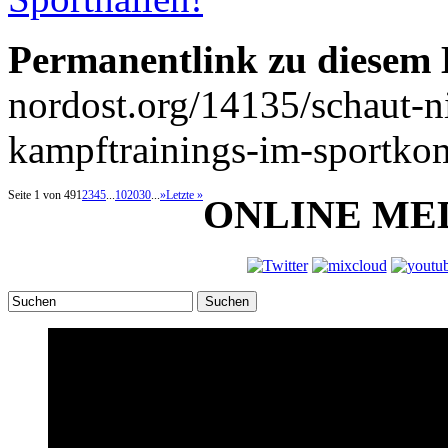
Permanentlink zu diesem 
nordost.org/14135/schaut-n
kampftrainings-im-sportko
Seite 1 von 49
1
2
3
4
5
...
10
20
30
...
»
Letzte »
ONLINE ME
Suchen