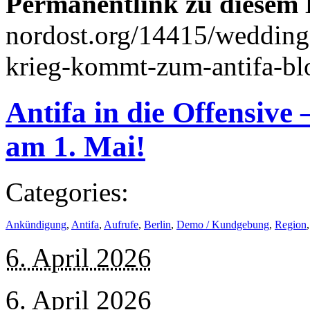
Permanentlink zu diesem 
nordost.org/14415/weddin
krieg-kommt-zum-antifa-bl
Antifa in die Offensive 
am 1. Mai!
Categories:
Ankündigung
,
Antifa
,
Aufrufe
,
Berlin
,
Demo / Kundgebung
,
Region
6. April 2026
6. April 2026