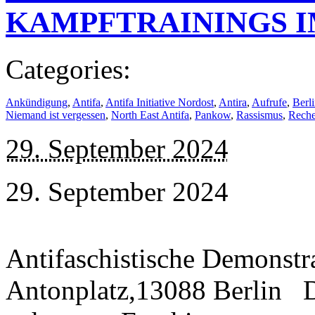
KAMPFTRAININGS 
Categories:
Ankündigung
,
Antifa
,
Antifa Initiative Nordost
,
Antira
,
Aufrufe
,
Berl
Niemand ist vergessen
,
North East Antifa
,
Pankow
,
Rassismus
,
Reche
29. September 2024
29. September 2024
Antifaschistische Demonstr
Antonplatz,13088 Berlin 