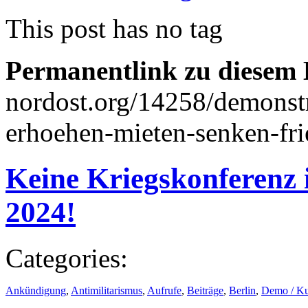
This post has no tag
Permanentlink zu diesem 
nordost.org/14258/demonst
erhoehen-mieten-senken-fri
Keine Kriegskonferenz 
2024!
Categories:
Ankündigung
,
Antimilitarismus
,
Aufrufe
,
Beiträge
,
Berlin
,
Demo / K