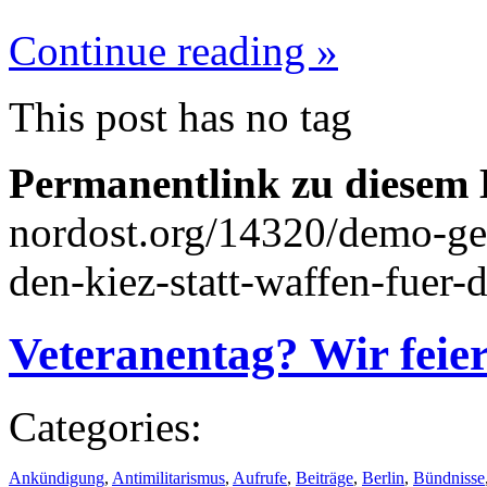
Continue reading »
This post has no tag
Permanentlink zu diesem 
nordost.org/14320/demo-ge
den-kiez-statt-waffen-fuer-
Veteranentag? Wir feier
Categories:
Ankündigung
,
Antimilitarismus
,
Aufrufe
,
Beiträge
,
Berlin
,
Bündnisse