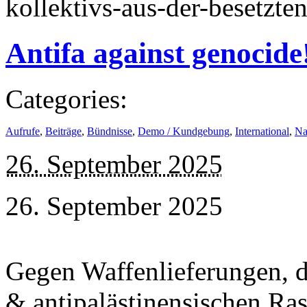
kollektivs-aus-der-besetzte
Antifa against genocide
Categories:
Aufrufe
,
Beiträge
,
Bündnisse
,
Demo / Kundgebung
,
International
,
Na
26. September 2025
26. September 2025
Gegen Waffenlieferungen, d
& antipalästinensischen R