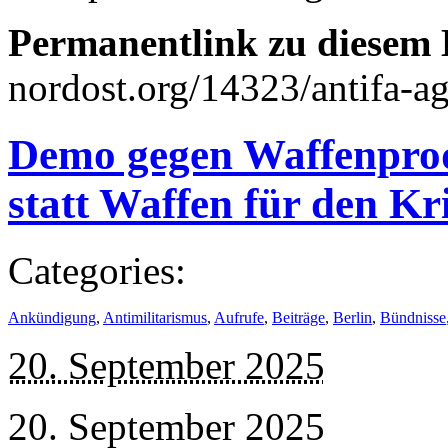
Permanentlink zu diesem 
nordost.org/14323/antifa-ag
Demo gegen Waffenprod
statt Waffen für den Kr
Categories:
Ankündigung
,
Antimilitarismus
,
Aufrufe
,
Beiträge
,
Berlin
,
Bündnisse
20. September 2025
20. September 2025