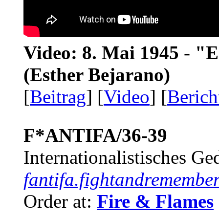
Video: 8. Mai 1945 - "
(Esther Bejarano)
[
Beitrag
] [
Video
] [
Berich
F*ANTIFA/36-39
Internationalistisches G
fantifa.fightandremember
Order at:
Fire & Flames