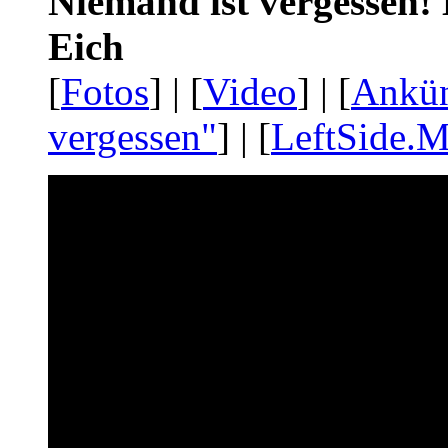
Niemand ist vergessen! 
Eich
[
Fotos
] | [
Video
] | [
Ankü
vergessen"
] | [
LeftSide.M