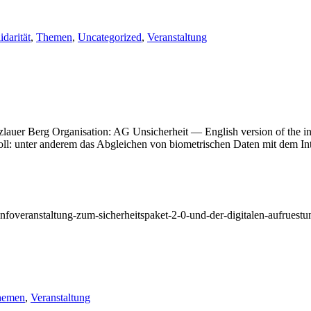
darität
,
Themen
,
Uncategorized
,
Veranstaltung
auer Berg Organisation: AG Unsicherheit — English version of the invi
 soll: unter anderem das Abgleichen von biometrischen Daten mit dem In
/infoveranstaltung-zum-sicherheitspaket-2-0-und-der-digitalen-aufruestun
hemen
,
Veranstaltung