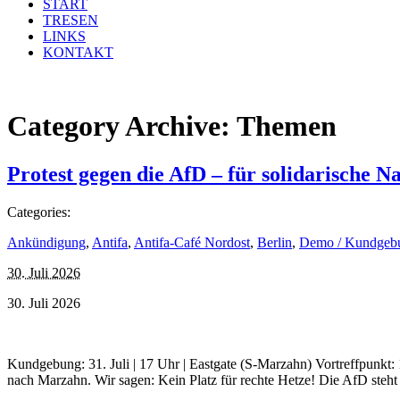
START
TRESEN
LINKS
KONTAKT
Category Archive:
Themen
Protest gegen die AfD – für solidarische 
Categories:
Ankündigung
,
Antifa
,
Antifa-Café Nordost
,
Berlin
,
Demo / Kundgeb
30. Juli 2026
30. Juli 2026
Kundgebung: 31. Juli | 17 Uhr | Eastgate (S-Marzahn) Vortreffpun
nach Marzahn. Wir sagen: Kein Platz für rechte Hetze! Die AfD steht