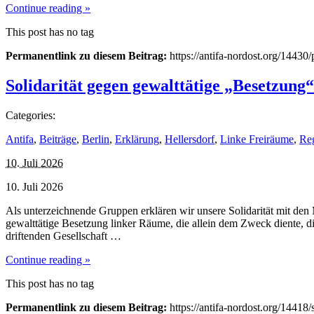
Continue reading »
This post has no tag
Permanentlink zu diesem Beitrag:
https://antifa-nordost.org/14430
Solidarität gegen gewalttätige „Besetzung“
Categories:
Antifa
,
Beiträge
,
Berlin
,
Erklärung
,
Hellersdorf
,
Linke Freiräume
,
Re
10. Juli 2026
10. Juli 2026
Als unterzeichnende Gruppen erklären wir unsere Solidarität mit den
gewalttätige Besetzung linker Räume, die allein dem Zweck diente, di
driftenden Gesellschaft …
Continue reading »
This post has no tag
Permanentlink zu diesem Beitrag:
https://antifa-nordost.org/14418