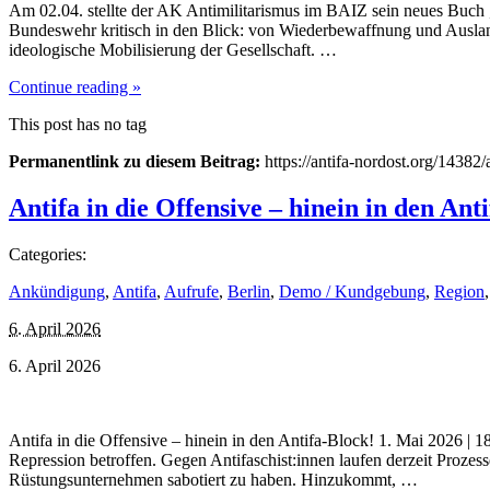
Am 02.04. stellte der AK Antimilitarismus im BAIZ sein neues Buch
Bundeswehr kritisch in den Blick: von Wiederbewaffnung und Auslan
ideologische Mobilisierung der Gesellschaft. …
Continue reading »
This post has no tag
Permanentlink zu diesem Beitrag:
https://antifa-nordost.org/1438
Antifa in die Offensive – hinein in den Ant
Categories:
Ankündigung
,
Antifa
,
Aufrufe
,
Berlin
,
Demo / Kundgebung
,
Region
6. April 2026
6. April 2026
Antifa in die Offensive – hinein in den Antifa-Block! 1. Mai 2026 | 
Repression betroffen. Gegen Antifaschist:innen laufen derzeit Proze
Rüstungsunternehmen sabotiert zu haben. Hinzukommt, …