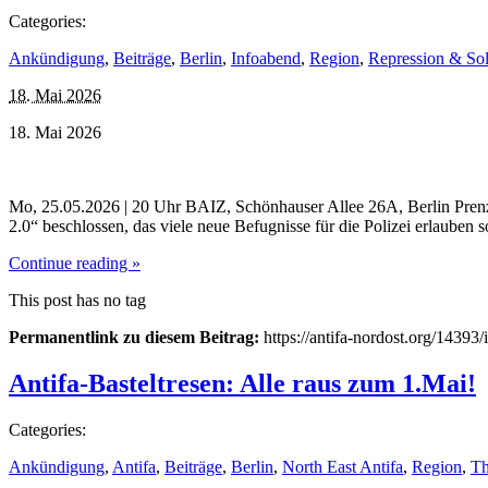
Categories:
Ankündigung
,
Beiträge
,
Berlin
,
Infoabend
,
Region
,
Repression & Soli
18. Mai 2026
18. Mai 2026
Mo, 25.05.2026 | 20 Uhr BAIZ, Schönhauser Allee 26A, Berlin Prenzl
2.0“ beschlossen, das viele neue Befugnisse für die Polizei erlauben
Continue reading »
This post has no tag
Permanentlink zu diesem Beitrag:
https://antifa-nordost.org/14393
Antifa-Basteltresen: Alle raus zum 1.Mai!
Categories:
Ankündigung
,
Antifa
,
Beiträge
,
Berlin
,
North East Antifa
,
Region
,
T