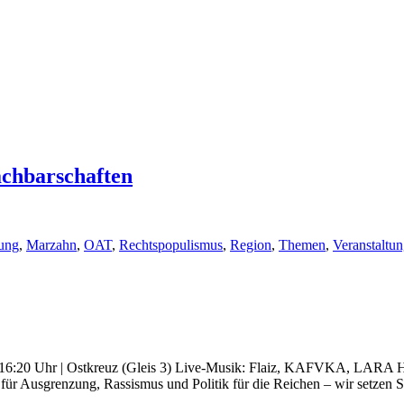
Nachbarschaften
ung
,
Marzahn
,
OAT
,
Rechtspopulismus
,
Region
,
Themen
,
Veranstaltu
kt: 16:20 Uhr | Ostkreuz (Gleis 3) Live-Musik: Flaiz, KAFVKA, LARA
 für Ausgrenzung, Rassismus und Politik für die Reichen – wir setzen S