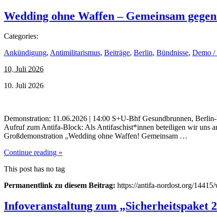
Wedding ohne Waffen – Gemeinsam gegen
Categories:
Ankündigung
,
Antimilitarismus
,
Beiträge
,
Berlin
,
Bündnisse
,
Demo /
10. Juli 2026
10. Juli 2026
Demonstration: 11.06.2026 | 14:00 S+U-Bhf Gesundbrunnen, Berlin-W
Aufruf zum Antifa-Block: Als Antifaschist*innen beteiligen wir uns 
Großdemonstration „Wedding ohne Waffen! Gemeinsam …
Continue reading »
This post has no tag
Permanentlink zu diesem Beitrag:
https://antifa-nordost.org/144
Infoveranstaltung zum „Sicherheitspaket 2