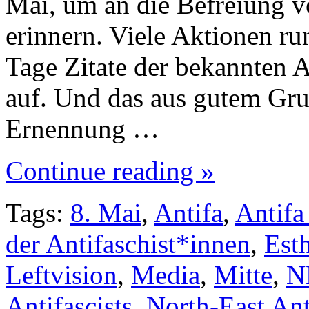
Mai, um an die Befreiung 
erinnern. Viele Aktionen ru
Tage Zitate der bekannten A
auf. Und das aus gutem Gru
Ernennung …
Continue reading »
Tags:
8. Mai
,
Antifa
,
Antifa
der Antifaschist*innen
,
Est
Leftvision
,
Media
,
Mitte
,
N
Antifascists
,
North-East Ant