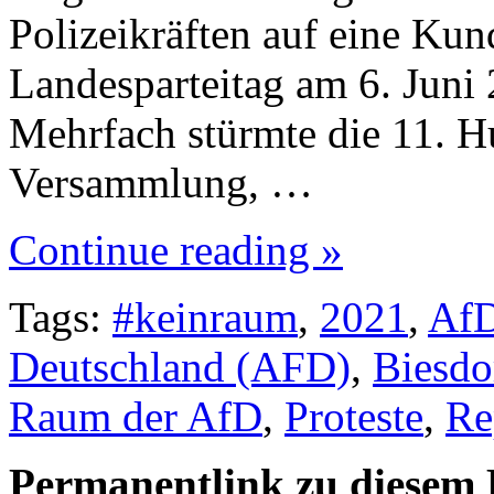
Polizeikräften auf eine K
Landesparteitag am 6. Juni 
Mehrfach stürmte die 11. Hu
Versammlung, …
Continue reading »
Tags:
#keinraum
,
2021
,
AfD
Deutschland (AFD)
,
Biesdo
Raum der AfD
,
Proteste
,
Re
Permanentlink zu diesem 