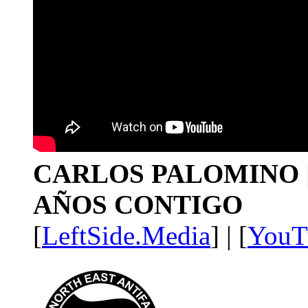
CARLOS PALOMINO | 1
AÑOS CONTIGO
[
LeftSide.Media
] | [
YouT