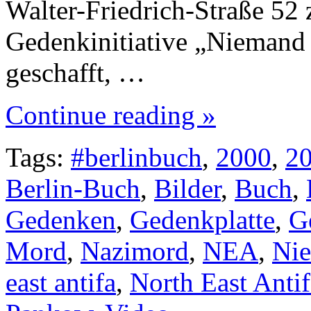
Walter-Friedrich-Straße 5
Gedenkinitiative „Niemand 
geschafft, …
Continue reading »
Tags:
#berlinbuch
,
2000
,
2
Berlin-Buch
,
Bilder
,
Buch
,
Gedenken
,
Gedenkplatte
,
G
Mord
,
Nazimord
,
NEA
,
Nie
east antifa
,
North East Antif