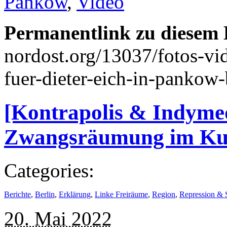
Pankow
,
Video
Permanentlink zu diesem 
nordost.org/13037/fotos-vi
fuer-dieter-eich-in-pankow
[Kontrapolis & Indymed
Zwangsräumung im KuB
Categories:
Berichte
,
Berlin
,
Erklärung
,
Linke Freiräume
,
Region
,
Repression & S
20. Mai 2022