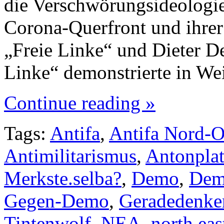
die Verschwörungsideologi
Corona-Querfront und ihre
„Freie Linke“ und Dieter De
Linke“ demonstrierte in W
Continue reading »
Tags:
Antifa
,
Antifa Nord-O
Antimilitarismus
,
Antonpla
Merkste.selba?
,
Demo
,
Dem
Gegen-Demo
,
Geradedenke
Tintenwolf
,
NEA
,
north eas