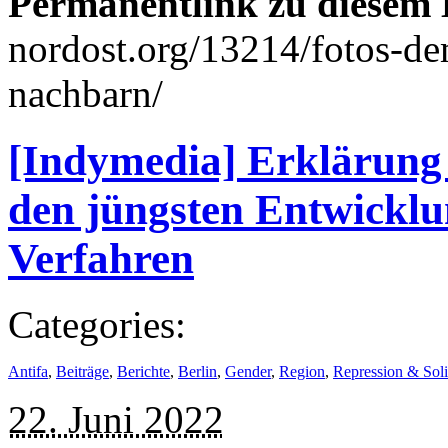
Permanentlink zu diesem 
nordost.org/13214/fotos-d
nachbarn/
[Indymedia] Erklärung 
den jüngsten Entwicklu
Verfahren
Categories:
Antifa
,
Beiträge
,
Berichte
,
Berlin
,
Gender
,
Region
,
Repression & Soli
22. Juni 2022