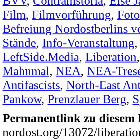
BVV
,
Contrahistoria
,
Else 
Film
,
Filmvorführung
,
Foto
Befreiung Nordostberlins v
Stände
,
Info-Veranstaltung
LeftSide.Media
,
Liberation
Mahnmal
,
NEA
,
NEA-Tres
Antifascists
,
North-East Ant
Pankow
,
Prenzlauer Berg
,
S
Permanentlink zu diesem 
nordost.org/13072/liberati