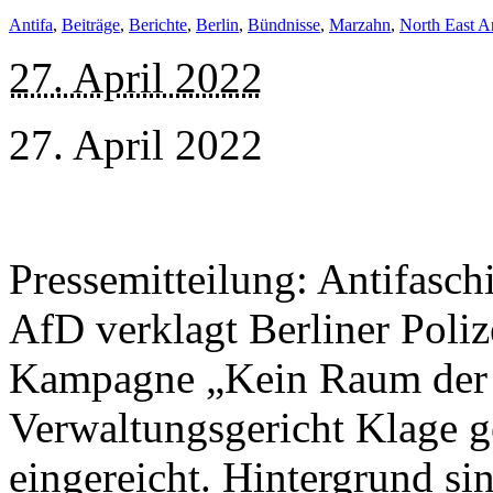
Antifa
,
Beiträge
,
Berichte
,
Berlin
,
Bündnisse
,
Marzahn
,
North East An
27. April 2022
27. April 2022
Pressemitteilung: Antifasc
AfD verklagt Berliner Polize
Kampagne „Kein Raum der 
Verwaltungsgericht Klage ge
eingereicht. Hintergrund si