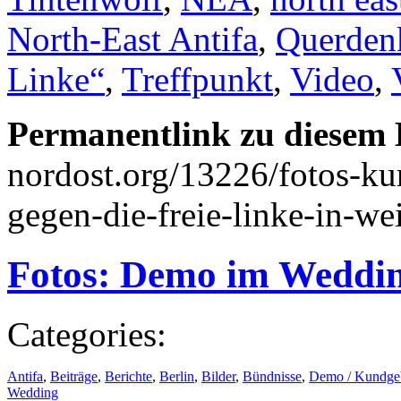
North-East Antifa
,
Querden
Linke“
,
Treffpunkt
,
Video
,
Permanentlink zu diesem 
nordost.org/13226/fotos-k
gegen-die-freie-linke-in-we
Fotos: Demo im Weddin
Categories:
Antifa
,
Beiträge
,
Berichte
,
Berlin
,
Bilder
,
Bündnisse
,
Demo / Kundge
Wedding