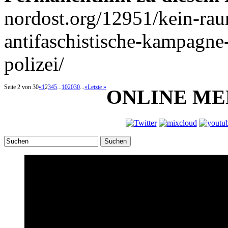
nordost.org/12951/kein-rau
antifaschistische-kampagne-
polizei/
Seite 2 von 30
«
1
2
3
4
5
...
10
20
30
...
»
Letzte »
ONLINE ME
Suchen