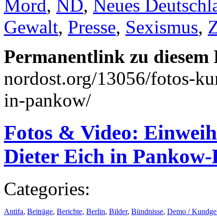
Mord
,
ND
,
Neues Deutschl
Gewalt
,
Presse
,
Sexismus
,
Z
Permanentlink zu diesem 
nordost.org/13056/fotos-ku
in-pankow/
Fotos & Video: Einweih
Dieter Eich in Pankow
Categories:
Antifa
,
Beiträge
,
Berichte
,
Berlin
,
Bilder
,
Bündnisse
,
Demo / Kundge