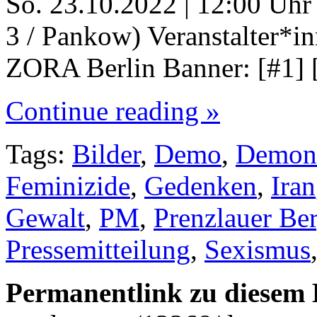
So. 23.10.2022 | 12:00 Uhr
3 / Pankow) Veranstalter*i
ZORA Berlin Banner: [#1] [
Continue reading »
Tags:
Bilder
,
Demo
,
Demons
Feminizide
,
Gedenken
,
Iran
Gewalt
,
PM
,
Prenzlauer Be
Pressemitteilung
,
Sexismus
Permanentlink zu diesem 