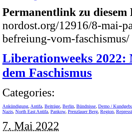
Permanentlink zu diesem 
nordost.org/12916/8-mai-p
befreiung-vom-faschismus/
Liberationweeks 2022: 
dem Faschismus
Categories:
Ankündigung
,
Antifa
,
Beiträge
,
Berlin
,
Bündnisse
,
Demo / Kundgeb
Nazis
,
North East Antifa
,
Pankow
,
Prenzlauer Berg
,
Region
,
Repressi
7. Mai 2022