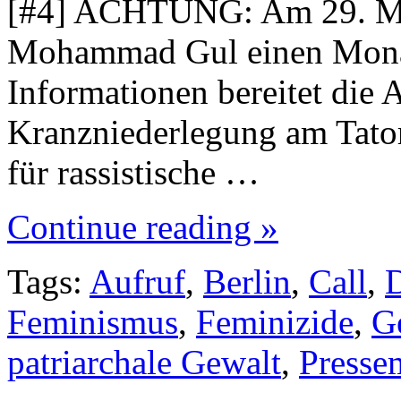
[#4] ACHTUNG: Am 29. Mai
Mohammad Gul einen Monat
Informationen bereitet die 
Kranzniederlegung am Tator
für rassistische …
Continue reading »
Tags:
Aufruf
,
Berlin
,
Call
,
Feminismus
,
Feminizide
,
G
patriarchale Gewalt
,
Presse