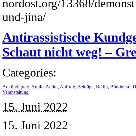
nordost.org/13368/demonstr
und-jina/
Antirassistische Kund
Schaut nicht weg! – Grei
Categories:
Ankündigung
,
Antifa
,
Antira
,
Aufrufe
,
Beiträge
,
Berlin
,
Bündnisse
,
D
Veranstaltung
15. Juni 2022
15. Juni 2022