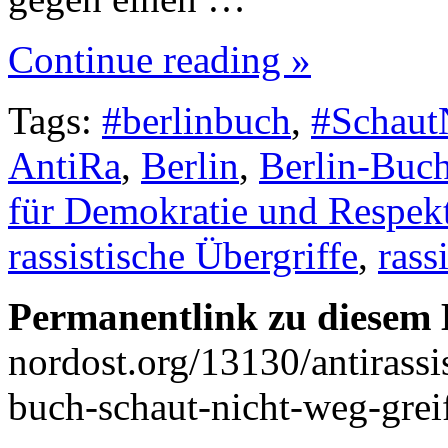
Continue reading »
Tags:
#berlinbuch
,
#Schaut
AntiRa
,
Berlin
,
Berlin-Buc
für Demokratie und Respek
rassistische Übergriffe
,
rass
Permanentlink zu diesem 
nordost.org/13130/antirass
buch-schaut-nicht-weg-greif