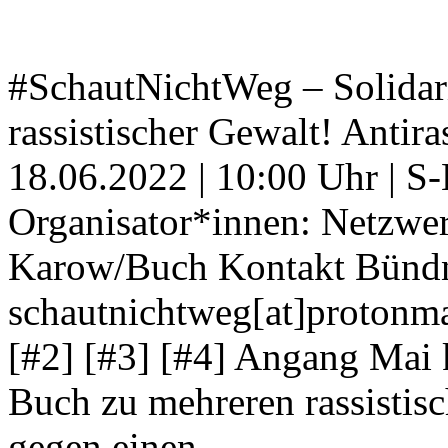
#SchautNichtWeg – Solidari
rassistischer Gewalt! Antir
18.06.2022 | 10:00 Uhr | 
Organisator*innen: Netzwer
Karow/Buch Kontakt Bündni
schautnichtweg[at]protonmai
[#2] [#3] [#4] Angang Mai 
Buch zu mehreren rassisti
gegen einen …