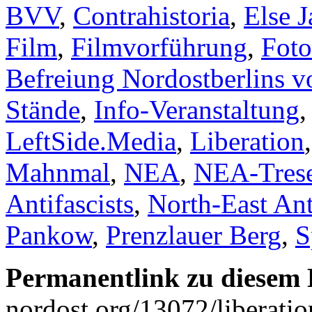
BVV
,
Contrahistoria
,
Else 
Film
,
Filmvorführung
,
Foto
Befreiung Nordostberlins v
Stände
,
Info-Veranstaltung
LeftSide.Media
,
Liberation
Mahnmal
,
NEA
,
NEA-Tres
Antifascists
,
North-East Ant
Pankow
,
Prenzlauer Berg
,
S
Permanentlink zu diesem 
nordost.org/13072/liberati