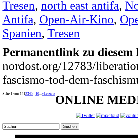
Tresen
,
north east antifa
,
No
Antifa
,
Open-Air-Kino
,
Ope
Spanien
,
Tresen
Permanentlink zu diesem 
nordost.org/12783/liberati
fascismo-tod-dem-faschism
Seite 1 von 14
1
2
3
4
5
...
10
...
»
Letzte »
ONLINE MED
Suchen