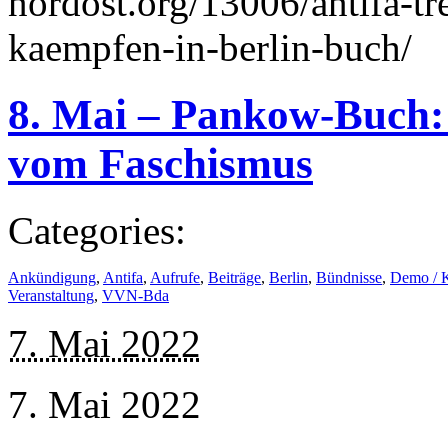
nordost.org/13006/antifa-tr
kaempfen-in-berlin-buch/
8. Mai – Pankow-Buch:
vom Faschismus
Categories:
Ankündigung
,
Antifa
,
Aufrufe
,
Beiträge
,
Berlin
,
Bündnisse
,
Demo / 
Veranstaltung
,
VVN-Bda
7. Mai 2022
7. Mai 2022