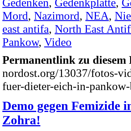
Gedenken
,
Gedenkplatte
,
G
Mord
,
Nazimord
,
NEA
,
Nie
east antifa
,
North East Antif
Pankow
,
Video
Permanentlink zu diesem 
nordost.org/13037/fotos-vi
fuer-dieter-eich-in-pankow
Demo gegen Femizide in
Zohra!