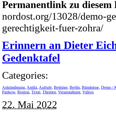
Permanentlink zu diesem 
nordost.org/13028/demo-ge
gerechtigkeit-fuer-zohra/
Erinnern an Dieter Eic
Gedenktafel
Categories:
Ankündigung
,
Antifa
,
Aufrufe
,
Beiträge
,
Berlin
,
Bündnisse
,
Demo / 
Pankow
,
Region
,
Texte
,
Themen
,
Veranstaltung
,
Videos
22. Mai 2022