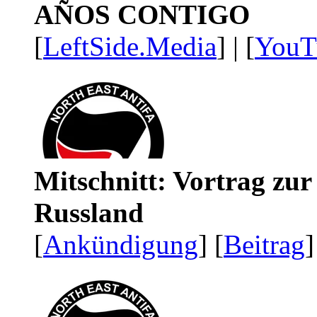
AÑOS CONTIGO
[
LeftSide.Media
] | [
YouT
Mitschnitt: Vortrag zu
Russland
[
Ankündigung
] [
Beitrag
]