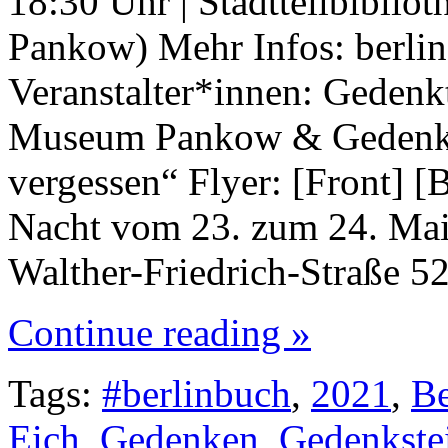
18:30 Uhr | Stadtteilbiblio
Pankow) Mehr Infos: berlin
Veranstalter*innen: Geden
Museum Pankow & Gedenkin
vergessen“ Flyer: [Front] [
Nacht vom 23. zum 24. Mai
Walther-Friedrich-Straße 5
Continue reading »
Tags:
#berlinbuch
,
2021
,
Be
Eich
,
Gedenken
,
Gedenkste