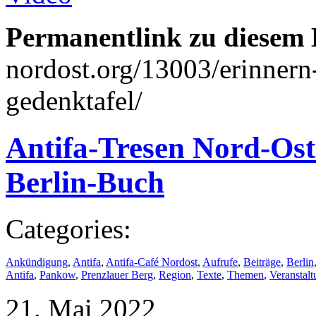
Permanentlink zu diesem 
nordost.org/13003/erinnern
gedenktafel/
Antifa-Tresen Nord-Ost
Berlin-Buch
Categories:
Ankündigung
,
Antifa
,
Antifa-Café Nordost
,
Aufrufe
,
Beiträge
,
Berlin
Antifa
,
Pankow
,
Prenzlauer Berg
,
Region
,
Texte
,
Themen
,
Veranstal
21. Mai 2022