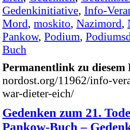
Gedenkinitiative
,
Info-Vera
Mord
,
moskito
,
Nazimord
,
Pankow
,
Podium
,
Podiumsd
Buch
Permanentlink zu diesem 
nordost.org/11962/info-ver
war-dieter-eich/
Gedenken zum 21. Todes
Pankow-Buch – Gedenk