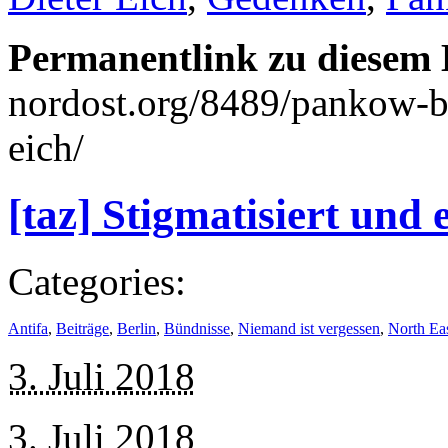
Permanentlink zu diesem 
nordost.org/8489/pankow-b
eich/
[taz] Stigmatisiert und 
Categories:
Antifa
,
Beiträge
,
Berlin
,
Bündnisse
,
Niemand ist vergessen
,
North Eas
3. Juli 2018
3. Juli 2018