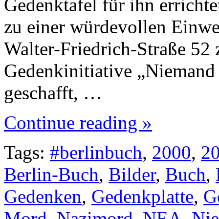
Gedenktafel für ihn errich
zu einer würdevollen Einwe
Walter-Friedrich-Straße 5
Gedenkinitiative „Niemand 
geschafft, …
Continue reading »
Tags:
#berlinbuch
,
2000
,
2
Berlin-Buch
,
Bilder
,
Buch
,
Gedenken
,
Gedenkplatte
,
G
Mord
,
Nazimord
,
NEA
,
Nie