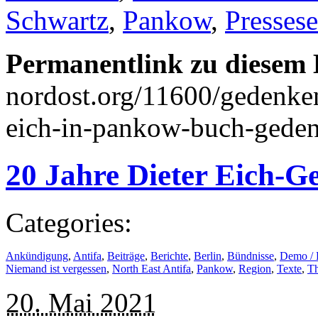
Schwartz
,
Pankow
,
Presses
Permanentlink zu diesem 
nordost.org/11600/gedenke
eich-in-pankow-buch-geden
20 Jahre Dieter Eich-G
Categories:
Ankündigung
,
Antifa
,
Beiträge
,
Berichte
,
Berlin
,
Bündnisse
,
Demo /
Niemand ist vergessen
,
North East Antifa
,
Pankow
,
Region
,
Texte
,
T
20. Mai 2021