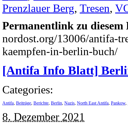
Prenzlauer Berg
,
Tresen
,
V
Permanentlink zu diesem 
nordost.org/13006/antifa-tr
kaempfen-in-berlin-buch/
[Antifa Info Blatt] Berl
Categories:
Antifa
,
Beiträge
,
Berichte
,
Berlin
,
Nazis
,
North East Antifa
,
Pankow
,
8. Dezember 2021