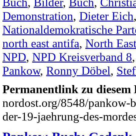
Buch
,
Bilder
,
Buch
,
Christi
Demonstration
,
Dieter Eich
Nationaldemokratische Par
north east antifa
,
North East
NPD
,
NPD Kreisverband 8
Pankow
,
Ronny Döbel
,
Stef
Permanentlink zu diesem 
nordost.org/8548/pankow-b
der-19-jaehrung-des-mordes