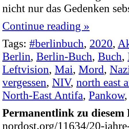
nicht nur das Gedenken seb
Continue reading »
Tags:
#berlinbuch
,
2020
,
Ak
Berlin
,
Berlin-Buch
,
Buch
,
Leftvision
,
Mai
,
Mord
,
Naz
vergessen
,
NIV
,
north east a
North-East Antifa
,
Pankow
Permanentlink zu diesem 
nordost.org/11634/20-jahre-