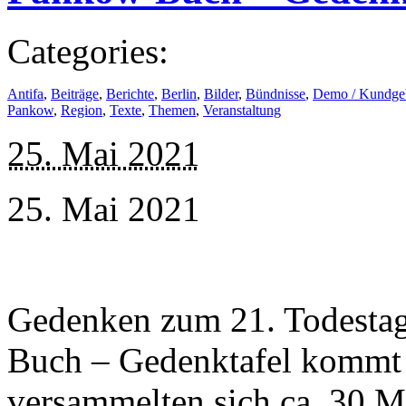
Categories:
Antifa
,
Beiträge
,
Berichte
,
Berlin
,
Bilder
,
Bündnisse
,
Demo / Kundge
Pankow
,
Region
,
Texte
,
Themen
,
Veranstaltung
25. Mai 2021
25. Mai 2021
Gedenken zum 21. Todestag
Buch – Gedenktafel kommt
versammelten sich ca. 30 M