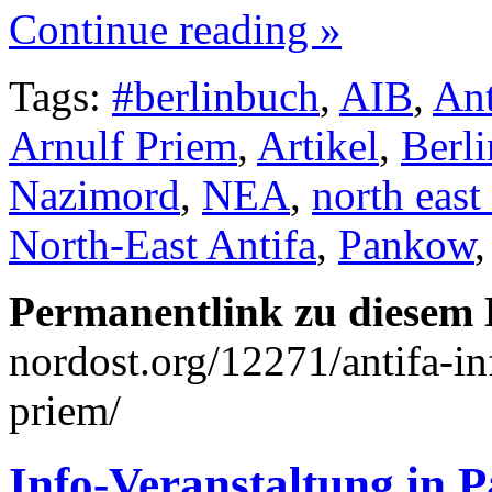
Continue reading »
Tags:
#berlinbuch
,
AIB
,
Ant
Arnulf Priem
,
Artikel
,
Berl
Nazimord
,
NEA
,
north east 
North-East Antifa
,
Pankow
Permanentlink zu diesem 
nordost.org/12271/antifa-inf
priem/
Info-Veranstaltung in