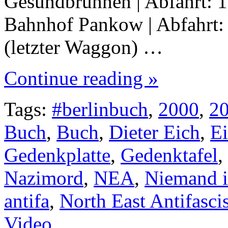
Gesundbrunnen | Abfahrt: 16
Bahnhof Pankow | Abfahrt: 
(letzter Waggon) …
Continue reading »
Tags:
#berlinbuch
,
2000
,
2
Buch
,
Buch
,
Dieter Eich
,
E
Gedenkplatte
,
Gedenktafel
,
Nazimord
,
NEA
,
Niemand i
antifa
,
North East Antifascis
Video