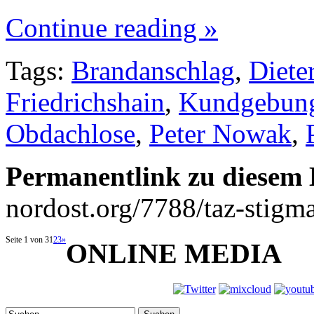
Continue reading »
Tags:
Brandanschlag
,
Diete
Friedrichshain
,
Kundgebun
Obdachlose
,
Peter Nowak
,
Permanentlink zu diesem 
nordost.org/7788/taz-stigma
Seite 1 von 3
1
2
3
»
ONLINE MEDIA