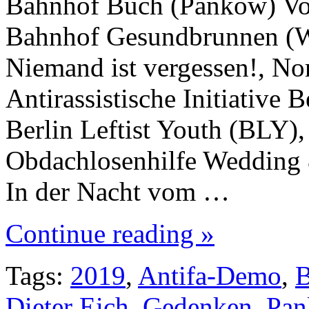
Bahnhof Buch (Pankow) Vor
Bahnhof Gesundbrunnen (We
Niemand ist vergessen!, Nor
Antirassistische Initiative
Berlin Leftist Youth (BLY),
Obdachlosenhilfe Wedding &
In der Nacht vom …
Continue reading »
Tags:
2019
,
Antifa-Demo
,
Dieter Eich
,
Gedenken
,
Pa