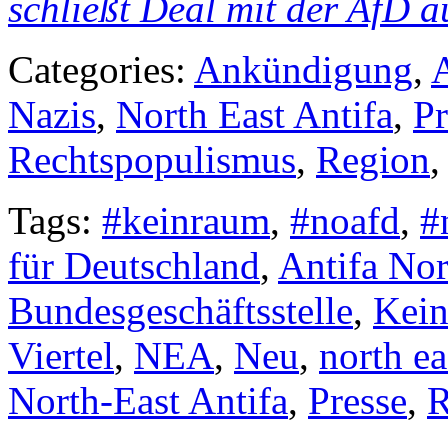
schließt Deal mit der AfD a
Categories:
Ankündigung
,
A
Nazis
,
North East Antifa
,
Pr
Rechtspopulismus
,
Region
Tags:
#keinraum
,
#noafd
,
#
für Deutschland
,
Antifa No
Bundesgeschäftsstelle
,
Kein
Viertel
,
NEA
,
Neu
,
north ea
North-East Antifa
,
Presse
,
R