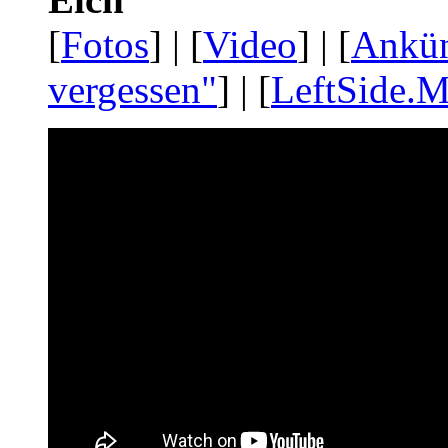
[
Fotos
] | [
Video
] | [
Ankü
vergessen"
] | [
LeftSide.M