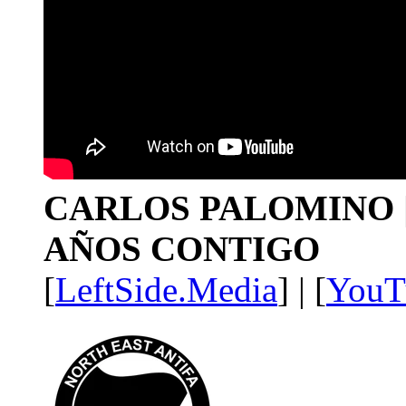
CARLOS PALOMINO | 1
AÑOS CONTIGO
[
LeftSide.Media
] | [
YouT