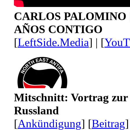
CARLOS PALOMINO | 1
AÑOS CONTIGO
[
LeftSide.Media
] | [
YouT
Mitschnitt: Vortrag zu
Russland
[
Ankündigung
] [
Beitrag
]