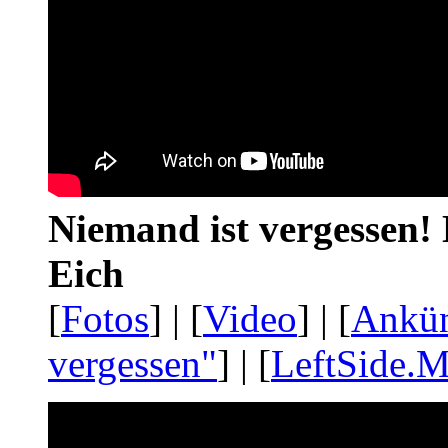
Niemand ist vergessen! 
Eich
[
Fotos
] | [
Video
] | [
Ankü
vergessen"
] | [
LeftSide.M