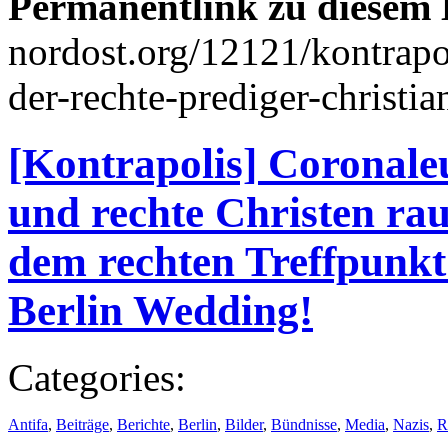
Permanentlink zu diesem 
nordost.org/12121/kontrapol
der-rechte-prediger-christi
[Kontrapolis] Coronal
und rechte Christen ra
dem rechten Treffpunk
Berlin Wedding!
Categories:
Antifa
,
Beiträge
,
Berichte
,
Berlin
,
Bilder
,
Bündnisse
,
Media
,
Nazis
,
R