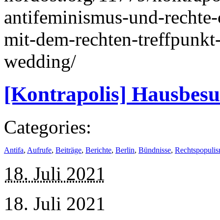
antifeminismus-und-rechte-
mit-dem-rechten-treffpunkt
wedding/
[Kontrapolis] Hausbesuc
Categories:
Antifa
,
Aufrufe
,
Beiträge
,
Berichte
,
Berlin
,
Bündnisse
,
Rechtspopuli
18. Juli 2021
18. Juli 2021