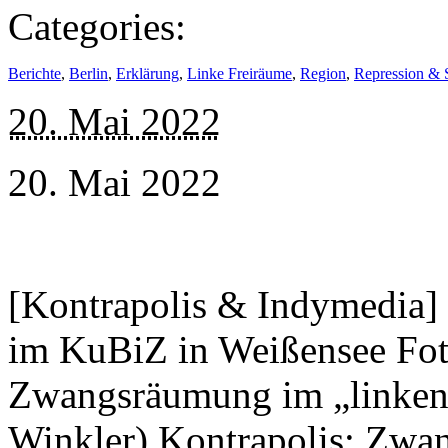
Categories:
Berichte
,
Berlin
,
Erklärung
,
Linke Freiräume
,
Region
,
Repression & S
20. Mai 2022
20. Mai 2022
[Kontrapolis & Indymedia]
im KuBiZ in Weißensee Fot
Zwangsräumung im „linken
Winkler) Kontrapolis: Zwa