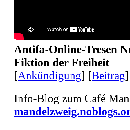
Antifa-Online-Tresen N
Fiktion der Freiheit
[
Ankündigung
] [
Beitrag
]
Info-Blog zum Café Man
mandelzweig.noblogs.o