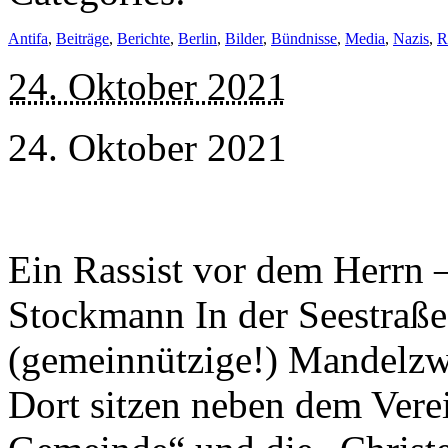
Antifa
,
Beiträge
,
Berichte
,
Berlin
,
Bilder
,
Bündnisse
,
Media
,
Nazis
,
R
24. Oktober 2021
24. Oktober 2021
Ein Rassist vor dem Herrn –
Stockmann In der Seestraße 
(gemeinnützige!) Mandelzw
Dort sitzen neben dem Vere