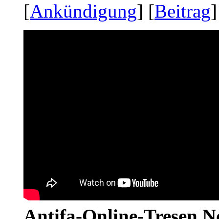
[
Ankündigung
] [
Beitrag
]
Antifa-Online-Tresen No