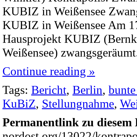
KUBIZ in Weißensee Zwan
KUBIZ in Weißensee Am 17
Hausprojekt KUBIZ (Bernkas
Weißensee) zwangsgeräumt.
Continue reading »
Tags:
Bericht
,
Berlin
,
bunte
KuBiZ
,
Stellungnahme
,
Wei
Permanentlink zu diesem 
nordost.org/13022/kontrapo