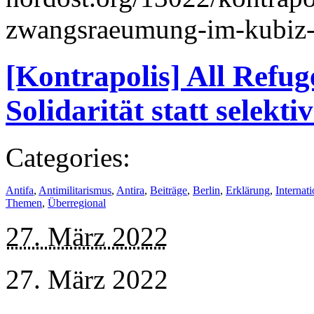
zwangsraeumung-im-kubiz-
[Kontrapolis] All Refu
Solidarität statt selekti
Categories:
Antifa
,
Antimilitarismus
,
Antira
,
Beiträge
,
Berlin
,
Erklärung
,
Internati
Themen
,
Überregional
27. März 2022
27. März 2022