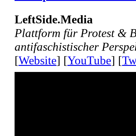
LeftSide.Media
Plattform für Protest &
antifaschistischer Perspe
[
Website
] [
YouTube
] [
Tw