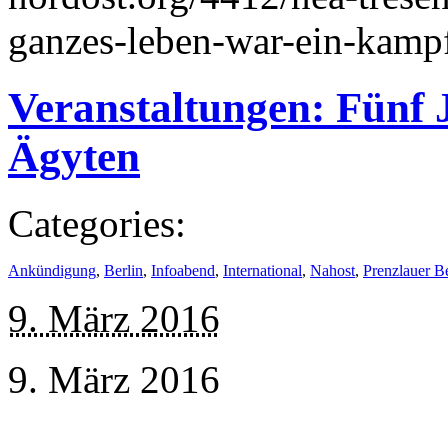
ganzes-leben-war-ein-kampf
Veranstaltungen: Fünf 
Ägyten
Categories:
Ankündigung
,
Berlin
,
Infoabend
,
International
,
Nahost
,
Prenzlauer B
9. März 2016
9. März 2016