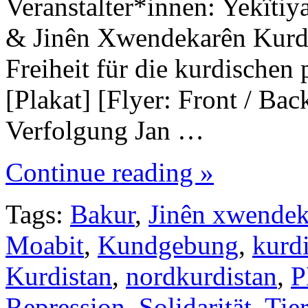
Veranstalter*innen: Yekît
& Jinên Xwendekarên Kurdi
Freiheit für die kurdischen
[Plakat] [Flyer: Front / Bac
Verfolgung Jan …
Continue reading »
Tags:
Bakur
,
Jinên xwendek
Moabit
,
Kundgebung
,
kurd
Kurdistan
,
nordkurdistan
,
Repression
,
Solidarität
,
Tie