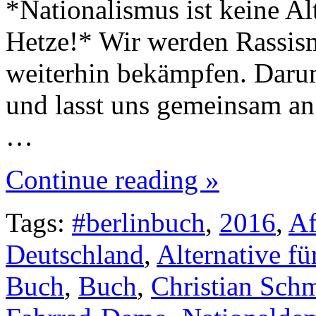
*Nationalismus ist keine Alt
Hetze!* Wir werden Rassis
weiterhin bekämpfen. Daru
und lasst uns gemeinsam an
…
Continue reading »
Tags:
#berlinbuch
,
2016
,
A
Deutschland
,
Alternative f
Buch
,
Buch
,
Christian Sch