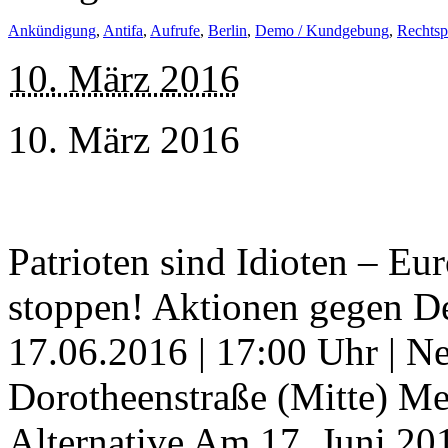
Ankündigung
,
Antifa
,
Aufrufe
,
Berlin
,
Demo / Kundgebung
,
Rechtsp
10. März 2016
10. März 2016
Patrioten sind Idioten – Eu
stoppen! Aktionen gegen De
17.06.2016 | 17:00 Uhr | Ne
Dorotheenstraße (Mitte) Meh
Alternative Am 17. Juni 201