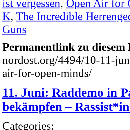
ist vergessen
,
Open Air for
K
,
The Incredible Herrenge
Guns
Permanentlink zu diesem 
nordost.org/4494/10-11-ju
air-for-open-minds/
11. Juni: Raddemo in P
bekämpfen – Rassist*in
Categories: