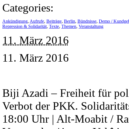
Categories:
Ankündigung
,
Aufrufe
,
Beiträge
,
Berlin
,
Bündnisse
,
Demo / Kundge
Repression & Solidarität
,
Texte
,
Themen
,
Veranstaltung
11. März 2016
11. März 2016
Biji Azadi – Freiheit für p
Verbot der PKK. Solidaritä
18:00 Uhr | Alt-Moabit / Ra