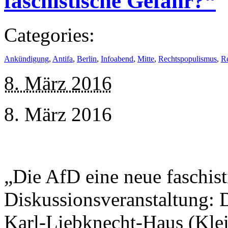
faschistische Gefahr?“
Categories:
Ankündigung
,
Antifa
,
Berlin
,
Infoabend
,
Mitte
,
Rechtspopulismus
,
R
8. März 2016
8. März 2016
„Die AfD eine neue faschis
Diskussionsveranstaltung: D
Karl-Liebknecht-Haus (Klei