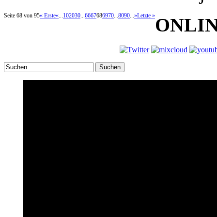
Seite 68 von 95
« Erste
«
...
10
20
30
...
66
67
68
69
70
...
80
90
...
»
Letzte »
ONLI
Suchen