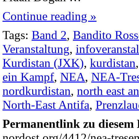
Continue reading »
Tags:
Band 2
,
Bandito Ros
Veranstaltung
,
infoveransta
Kurdistan (JXK)
,
kurdistan
ein Kampf
,
NEA
,
NEA-Tre
nordkurdistan
,
north east an
North-East Antifa
,
Prenzlau
Permanentlink zu diesem 
nordost.org/4412/nea-trese