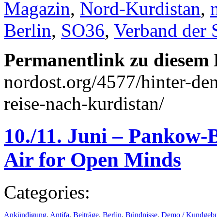
Magazin
,
Nord-Kurdistan
,
Berlin
,
SO36
,
Verband der 
Permanentlink zu diesem 
nordost.org/4577/hinter-de
reise-nach-kurdistan/
10./11. Juni – Pankow
Air for Open Minds
Categories:
Ankündigung
,
Antifa
,
Beiträge
,
Berlin
,
Bündnisse
,
Demo / Kundgeb