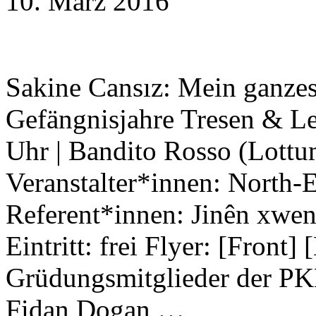
10. März 2016
Sakine Cansız: Mein ganze
Gefängnisjahre Tresen & Le
Uhr | Bandito Rosso (Lottu
Veranstalter*innen: North-E
Referent*innen: Jinên xwe
Eintritt: frei Flyer: [Front]
Grüdungsmitglieder der PK
Fidan Dogan …