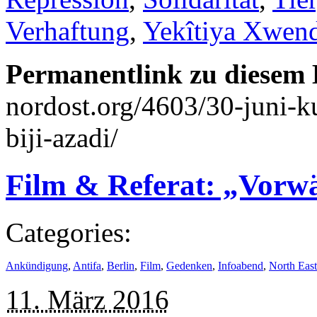
Verhaftung
,
Yekîtiya Xwen
Permanentlink zu diesem 
nordost.org/4603/30-juni-
biji-azadi/
Film & Referat: „Vorwä
Categories:
Ankündigung
,
Antifa
,
Berlin
,
Film
,
Gedenken
,
Infoabend
,
North East
11. März 2016