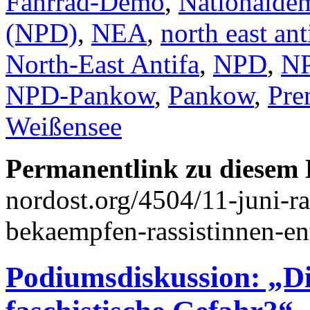
Fahrrad-Demo
,
Nationaldem
(NPD)
,
NEA
,
north east ant
North-East Antifa
,
NPD
,
NP
NPD-Pankow
,
Pankow
,
Pre
Weißensee
Permanentlink zu diesem 
nordost.org/4504/11-juni-r
bekaempfen-rassistinnen-en
Podiumsdiskussion: „Di