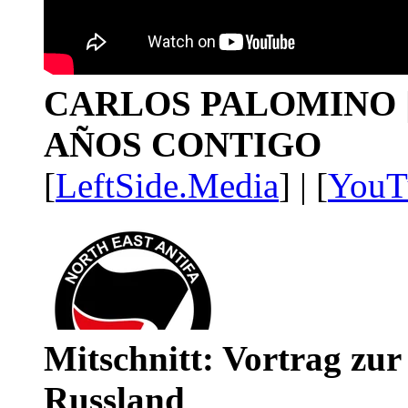
CARLOS PALOMINO | 1
AÑOS CONTIGO
[
LeftSide.Media
] | [
YouT
Mitschnitt: Vortrag zu
Russland