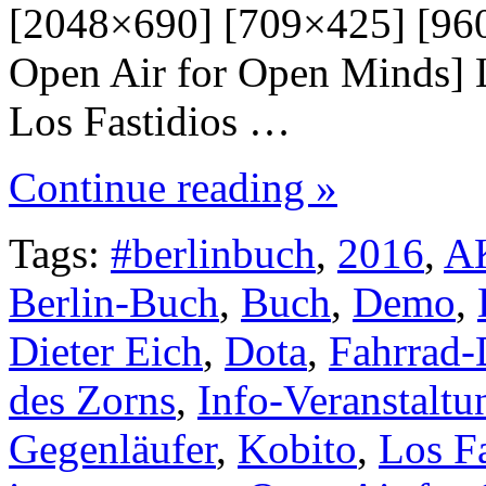
[2048×690] [709×425] [960×
Open Air for Open Minds] L
Los Fastidios …
Continue reading »
Tags:
#berlinbuch
,
2016
,
A
Berlin-Buch
,
Buch
,
Demo
,
Dieter Eich
,
Dota
,
Fahrrad
des Zorns
,
Info-Veranstaltu
Gegenläufer
,
Kobito
,
Los Fa