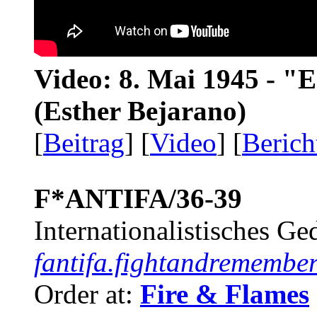
Video: 8. Mai 1945 - "
(Esther Bejarano)
[
Beitrag
] [
Video
] [
Berich
F*ANTIFA/36-39
Internationalistisches G
fantifa.fightandremember
Order at:
Fire & Flames