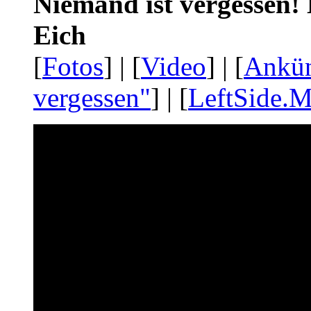
Niemand ist vergessen! 
Eich
[
Fotos
] | [
Video
] | [
Ankü
vergessen"
] | [
LeftSide.M