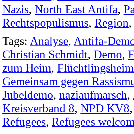
Nazis
,
North East Antifa
,
P
Rechtspopulismus
,
Region
Tags:
Analyse
,
Antifa-Dem
Christian Schmidt
,
Demo
,
F
zum Heim
,
Flüchtlingsheim
Gemeinsam gegen Rassism
Jubeldemo
,
naziaufmarsch
,
Kreisverband 8
,
NPD KV8
Refugees
,
Refugees welco