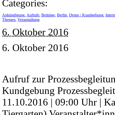
Categories:
Ankündigung
,
Aufrufe
,
Beiträge
,
Berlin
,
Demo / Kundgebung
,
Intern
Themen
,
Veranstaltung
6. Oktober 2016
6. Oktober 2016
Aufruf zur Prozessbegleitu
Kundgebung Prozessbeglei
11.10.2016 | 09:00 Uhr | K
Tiergarten) Veranstalter*i