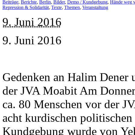
Beiträge
,
Berichte
,
Berlin
,
Bilder
,
Demo / Kundgebung
,
Hände weg 
Repression & Solidarität
,
Texte
,
Themen
,
Veranstaltung
9. Juni 2016
9. Juni 2016
Gedenken an Halim Dener u
der JVA Moabit Am Donners
ca. 80 Menschen vor der JVA
acht kurdischen politische
Kundgebung wurde von Yek