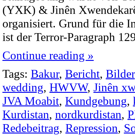
(YXK) & Jinên Xwendekarê
organisiert. Grund für die I
ist der Terror-Paragraph 1
Continue reading »
Tags:
Bakur
,
Bericht
,
Bilder
wedding
,
HWVW
,
Jinên xw
JVA Moabit
,
Kundgebung
,
Kurdistan
,
nordkurdistan
,
Redebeitrag
,
Repression
,
So