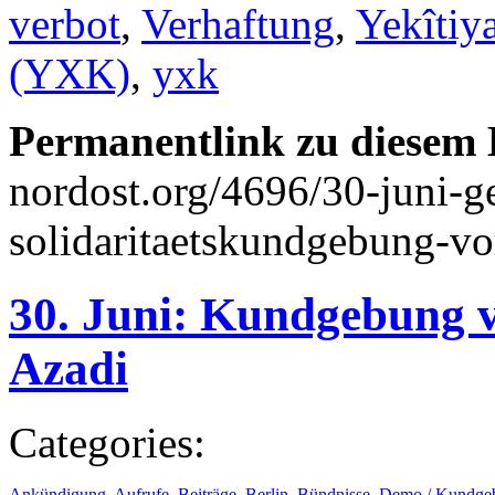
verbot
,
Verhaftung
,
Yekîtiy
(YXK)
,
yxk
Permanentlink zu diesem 
nordost.org/4696/30-juni-
solidaritaetskundgebung-vo
30. Juni: Kundgebung v
Azadi
Categories:
Ankündigung
,
Aufrufe
,
Beiträge
,
Berlin
,
Bündnisse
,
Demo / Kundge