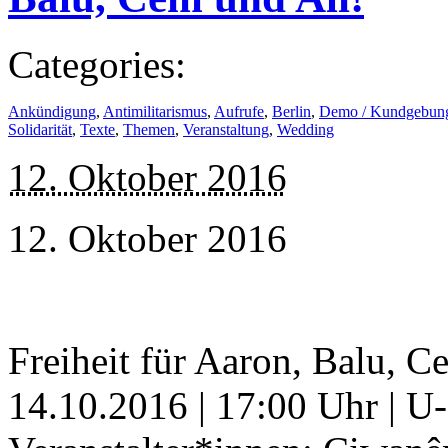
Categories:
Ankündigung
,
Antimilitarismus
,
Aufrufe
,
Berlin
,
Demo / Kundgebun
Solidarität
,
Texte
,
Themen
,
Veranstaltung
,
Wedding
12. Oktober 2016
12. Oktober 2016
Freiheit für Aaron, Balu, C
14.10.2016 | 17:00 Uhr | U