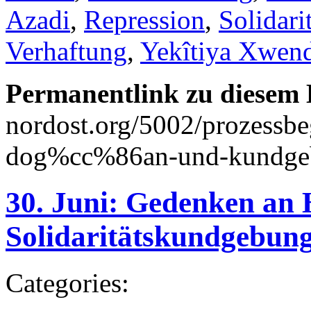
Azadi
,
Repression
,
Solidari
Verhaftung
,
Yekîtiya Xwen
Permanentlink zu diesem 
nordost.org/5002/prozessbeg
dog%cc%86an-und-kundge
30. Juni: Gedenken an
Solidaritätskundgebun
Categories: