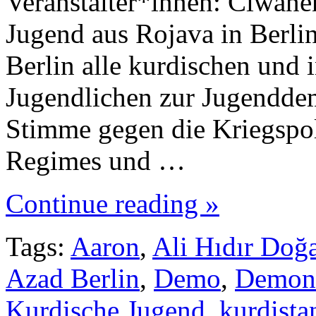
Veranstalter*innen: Ciwanê
Jugend aus Rojava in Berli
Berlin alle kurdischen und i
Jugendlichen zur Jugendde
Stimme gegen die Kriegspol
Regimes und …
Continue reading »
Tags:
Aaron
,
Ali Hıdır Doğ
Azad Berlin
,
Demo
,
Demons
Kurdische Jugend
,
kurdista