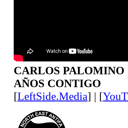
CARLOS PALOMINO | 1
AÑOS CONTIGO
[
LeftSide.Media
] | [
YouT