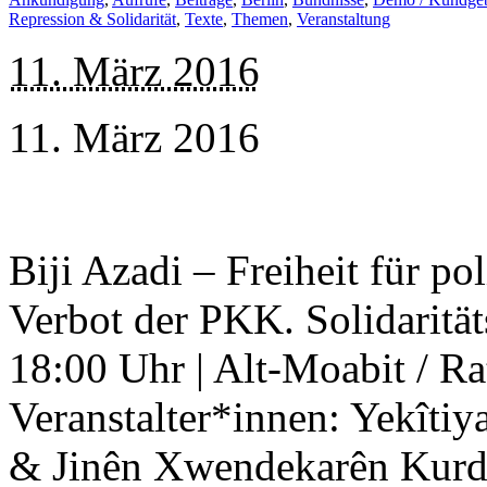
Repression & Solidarität
,
Texte
,
Themen
,
Veranstaltung
11. März 2016
11. März 2016
Biji Azadi – Freiheit für p
Verbot der PKK. Solidaritä
18:00 Uhr | Alt-Moabit / Ra
Veranstalter*innen: Yekît
& Jinên Xwendekarên Kurdi