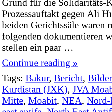
Grund für die Solidaritäts
Prozessauftakt gegen Ali H
beiden Gerichtssäle waren m
folgenden dokumentieren w
stellen ein paar …
Continue reading »
Tags:
Bakur
,
Bericht
,
Bilder
Kurdistan (JXK)
,
JVA Moab
Mitte
,
Moabit
,
NEA
,
Nord-
east antifa
,
North East Antif