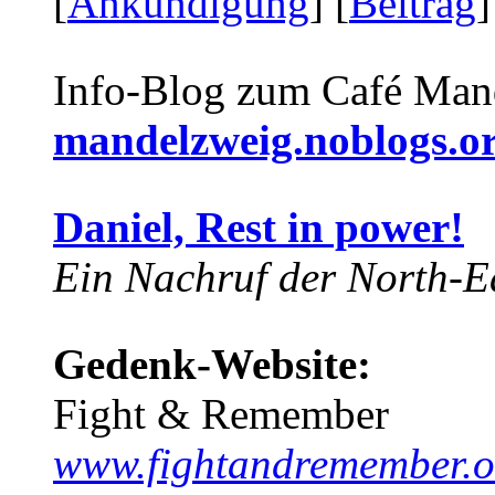
[
Ankündigung
] [
Beitrag
]
Info-Blog zum Café Man
mandelzweig.noblogs.o
Daniel, Rest in power!
Ein Nachruf der North-Ea
Gedenk-Website:
Fight & Remember
www.fightandremember.o