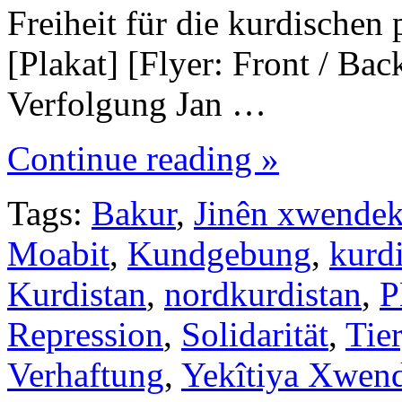
Freiheit für die kurdischen
[Plakat] [Flyer: Front / Bac
Verfolgung Jan …
Continue reading »
Tags:
Bakur
,
Jinên xwendek
Moabit
,
Kundgebung
,
kurd
Kurdistan
,
nordkurdistan
,
Repression
,
Solidarität
,
Tie
Verhaftung
,
Yekîtiya Xwen