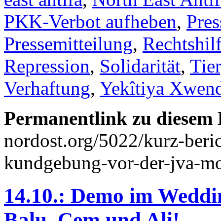
PKK-Verbot aufheben
,
Pres
Pressemitteilung
,
Rechtshil
Repression
,
Solidarität
,
Tie
Verhaftung
,
Yekîtiya Xwen
Permanentlink zu diesem 
nordost.org/5022/kurz-beric
kundgebung-vor-der-jva-mo
14.10.: Demo im Weddin
Balu, Cem und Ali!