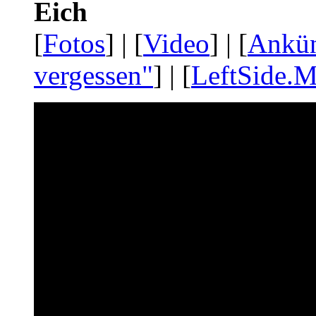
Eich
[
Fotos
] | [
Video
] | [
Ankü
vergessen"
] | [
LeftSide.M