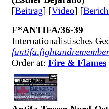
[
Beitrag
] [
Video
] [
Berich
F*ANTIFA/36-39
Internationalistisches G
fantifa.fightandremember
Order at:
Fire & Flames
Antifa-Tresen Nord-Ost