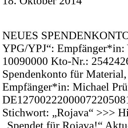
18. Oktober 2014
NEUES SPENDENKONTO! Sp
YPG/YPJ“: Empfänger*in:
10090000 Kto-Nr.: 2542426
Spendenkonto für Material,
Empfänger*in: Michael Pr
DE12700222000072205
Stichwort: „Rojava“ >>> Hi
„Spendet für Rojava!“ Akt