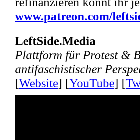
refinanzieren könnt ihr j
www.patreon.com/lefts
LeftSide.Media
Plattform für Protest &
antifaschistischer Perspe
[
Website
] [
YouTube
] [
Tw