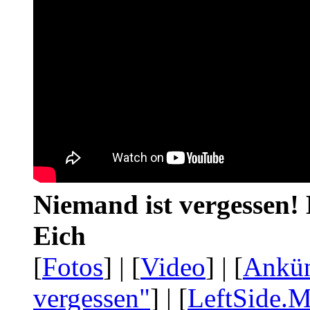
Niemand ist vergessen! 
Eich
[
Fotos
] | [
Video
] | [
Ankü
vergessen"
] | [
LeftSide.M