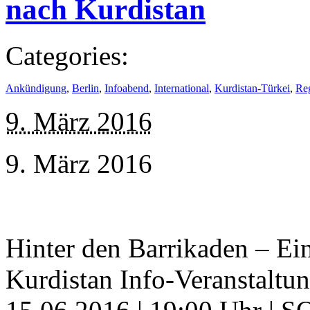
nach Kurdistan
Categories:
Ankündigung
,
Berlin
,
Infoabend
,
International
,
Kurdistan-Türkei
,
Re
9. März 2016
9. März 2016
Hinter den Barrikaden – Ei
Kurdistan Info-Veranstaltun