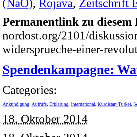
(NaO)
,
Rojava
,
Zeitschrift
Permanentlink zu diesem 
nordost.org/2101/diskussio
widersprueche-einer-revolut
Spendenkampagne: Waf
Categories:
Ankündigung
,
Aufrufe
,
Erklärung
,
International
,
Kurdistan-Türkei
,
S
18. Oktober 2014