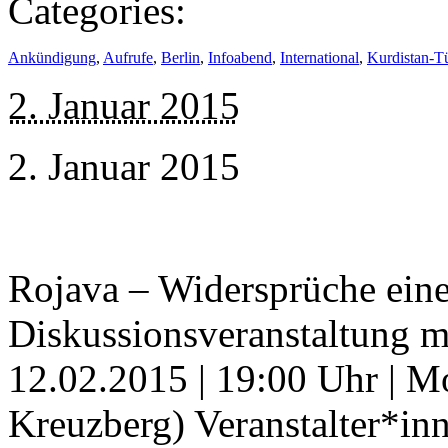
Categories:
Ankündigung
,
Aufrufe
,
Berlin
,
Infoabend
,
International
,
Kurdistan-T
2. Januar 2015
2. Januar 2015
Rojava – Widersprüche eine
Diskussionsveranstaltung mi
12.02.2015 | 19:00 Uhr | Mo
Kreuzberg) Veranstalter*inn