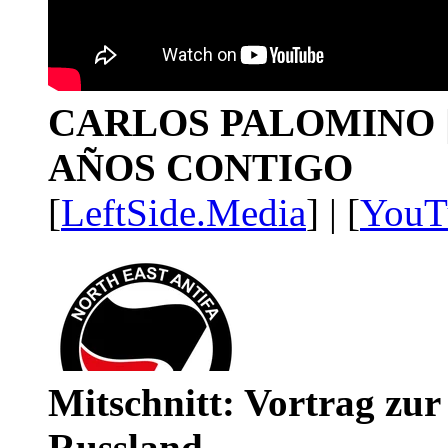
CARLOS PALOMINO | 1
AÑOS CONTIGO
[
LeftSide.Media
] | [
YouT
Mitschnitt: Vortrag zu
Russland