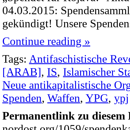
04.03.2015: Spendensammlu
gekündigt! Unsere Spende
Continue reading »
Tags:
Antifaschistische Rev
[ARAB]
,
IS
,
Islamischer St
Neue antikapitalistische Or
Spenden
,
Waffen
,
YPG
,
ypj
Permanentlink zu diesem 
nordost.org/1059/spendenk