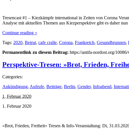
Tresencast #1 – Kiezkämpfe international in Zeiten von Corona Veran
Analyse mit aktuellen Themen aus Kiezperspektive gibt es daher nun 
Continue reading »
Tags:
2020
,
Beirut
,
cafe cralle
,
Corona
,
Frankreich
,
Gesundbrunnen
,
Permanentlink zu diesem Beitrag:
https://antifa-nordost.org/10086
Perspektive-Tresen: »Brot, Frieden, Freihe
Categories:
Ankündigung
,
Aufrufe
,
Beiträge
,
Berlin
,
Gender
,
Infoabend
,
Internat
1. Februar 2020
1. Februar 2020
»Brot, Frieden, Freiheit« Tresen & Info-Veranstaltung: Di, 31.03.202