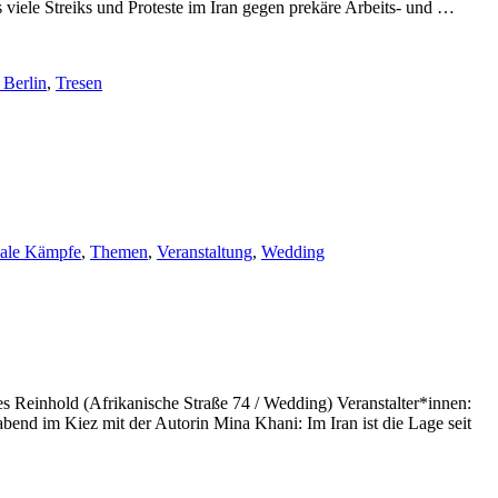
s viele Streiks und Proteste im Iran gegen prekäre Arbeits- und …
 Berlin
,
Tresen
iale Kämpfe
,
Themen
,
Veranstaltung
,
Wedding
nes Reinhold (Afrikanische Straße 74 / Wedding) Veranstalter*innen:
end im Kiez mit der Autorin Mina Khani: Im Iran ist die Lage seit