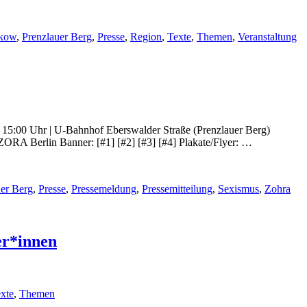
kow
,
Prenzlauer Berg
,
Presse
,
Region
,
Texte
,
Themen
,
Veranstaltung
2 | 15:00 Uhr | U-Bahnhof Eberswalder Straße (Prenzlauer Berg)
ZORA Berlin Banner: [#1] [#2] [#3] [#4] Plakate/Flyer: …
uer Berg
,
Presse
,
Pressemeldung
,
Pressemitteilung
,
Sexismus
,
Zohra
er*innen
xte
,
Themen