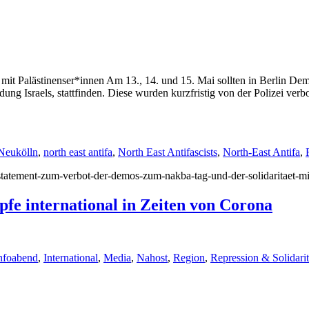
t Palästinenser*innen Am 13., 14. und 15. Mai sollten in Berlin Demo
 Israels, stattfinden. Diese wurden kurzfristig von der Polizei verbot
Neukölln
,
north east antifa
,
North East Antifascists
,
North-East Antifa
,
/statement-zum-verbot-der-demos-zum-nakba-tag-und-der-solidaritaet-mi
fe international in Zeiten von Corona
nfoabend
,
International
,
Media
,
Nahost
,
Region
,
Repression & Solidarit