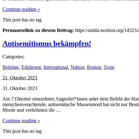
Continue reading »
This post has no tag
Permanentlink zu diesem Beitrag:
https://antifa-nordost.org/14323/
Antisemitismus bekämpfen!
Categories:
Beiträge
,
Erklärung
,
International
,
Nahost
,
Region
,
Texte
31. Oktober 2023
31. Oktober 2023
Am 7.Oktober ermordeten Angreifer*innen unter dem Befehl der Hamas
menschenverachtende, antisemitische Massenmord hat nicht nur Bestü
Morde und verhöhnten die …
Continue reading »
This post has no tag