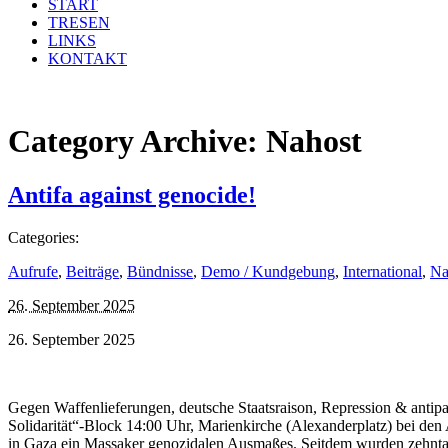
START
TRESEN
LINKS
KONTAKT
Category Archive:
Nahost
Antifa against genocide!
Categories:
Aufrufe
,
Beiträge
,
Bündnisse
,
Demo / Kundgebung
,
International
,
Na
26. September 2025
26. September 2025
Gegen Waffenlieferungen, deutsche Staatsraison, Repression & antip
Solidarität“-Block 14:00 Uhr, Marienkirche (Alexanderplatz) bei den 
in Gaza ein Massaker genozidalen Ausmaßes. Seitdem wurden zehn