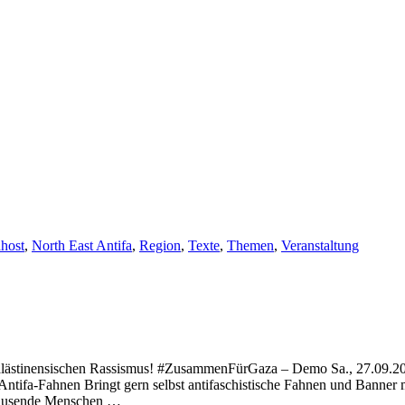
host
,
North East Antifa
,
Region
,
Texte
,
Themen
,
Veranstaltung
alästinensischen Rassismus! #ZusammenFürGaza – Demo Sa., 27.09.2025 
Antifa-Fahnen Bringt gern selbst antifaschistische Fahnen und Banner m
tausende Menschen …