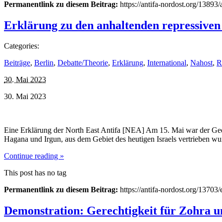
Permanentlink zu diesem Beitrag:
https://antifa-nordost.org/1389
Erklärung zu den anhaltenden repressive
Categories:
Beiträge
,
Berlin
,
Debatte/Theorie
,
Erklärung
,
International
,
Nahost
,
R
30. Mai 2023
30. Mai 2023
Eine Erklärung der North East Antifa [NEA] Am 15. Mai war der Ged
Hagana und Irgun, aus dem Gebiet des heutigen Israels vertrieben w
Continue reading »
This post has no tag
Permanentlink zu diesem Beitrag:
https://antifa-nordost.org/1370
Demonstration: Gerechtigkeit für Zohra u