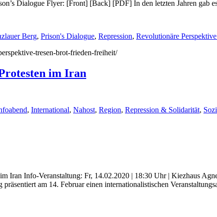
son’s Dialogue Flyer: [Front] [Back] [PDF] In den letzten Jahren gab e
nzlauer Berg
,
Prison's Dialogue
,
Repression
,
Revolutionäre Perspektive
erspektive-tresen-brot-frieden-freiheit/
Protesten im Iran
nfoabend
,
International
,
Nahost
,
Region
,
Repression & Solidarität
,
Soz
n im Iran Info-Veranstaltung: Fr, 14.02.2020 | 18:30 Uhr | Kiezhaus Ag
sentiert am 14. Februar einen internationalistischen Veranstaltungsab