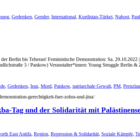
bung
,
Gedenken
,
Gender
,
International
,
Kurdistan-Türkei
,
Nahost
,
Pan
on der Berlin bis Teheran! Feministische Demonstration: Sa. 29.10.202
dlichstraße 3 / Pankow) Veranstalter*innen: Young Struggle Berlin & 
ide
,
Gedenken
,
Iran
,
Mord
,
Pankow
,
patriarchale Gewalt
,
PM
,
Prenzla
/demonstration-gerechtigkeit-fuer-zohra-und-jina/
a-Tag und der Solidarität mit Palästinens
orth East Antifa
,
Region
,
Repression & Solidarität
,
Soziale Kämpfe
,
Te