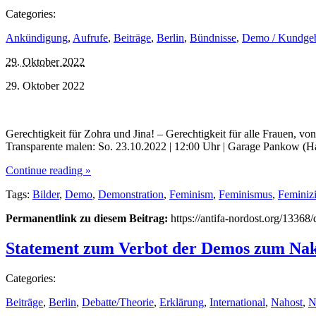
Categories:
Ankündigung
,
Aufrufe
,
Beiträge
,
Berlin
,
Bündnisse
,
Demo / Kundge
29. Oktober 2022
29. Oktober 2022
Gerechtigkeit für Zohra und Jina! – Gerechtigkeit für alle Frauen, v
Transparente malen: So. 23.10.2022 | 12:00 Uhr | Garage Pankow (Ha
Continue reading »
Tags:
Bilder
,
Demo
,
Demonstration
,
Feminism
,
Feminismus
,
Feminiz
Permanentlink zu diesem Beitrag:
https://antifa-nordost.org/13368
Statement zum Verbot der Demos zum Nakb
Categories:
Beiträge
,
Berlin
,
Debatte/Theorie
,
Erklärung
,
International
,
Nahost
,
N