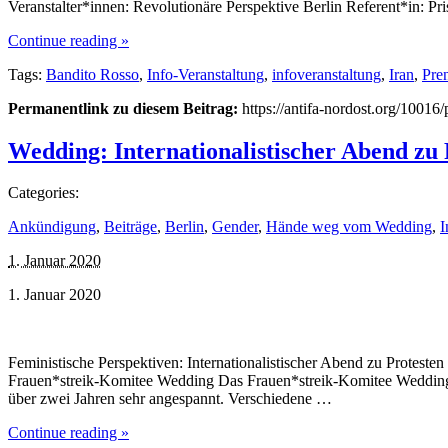
Veranstalter*innen: Revolutionäre Perspektive Berlin Referent*in: Pri
Continue reading »
Tags:
Bandito Rosso
,
Info-Veranstaltung
,
infoveranstaltung
,
Iran
,
Pre
Permanentlink zu diesem Beitrag:
https://antifa-nordost.org/10016/p
Wedding: Internationalistischer Abend zu 
Categories:
Ankündigung
,
Beiträge
,
Berlin
,
Gender
,
Hände weg vom Wedding
,
I
1. Januar 2020
1. Januar 2020
Feministische Perspektiven: Internationalistischer Abend zu Proteste
Frauen*streik-Komitee Wedding Das Frauen*streik-Komitee Wedding prä
über zwei Jahren sehr angespannt. Verschiedene …
Continue reading »