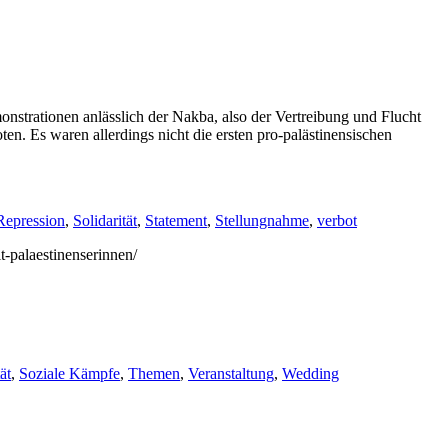
nstrationen anlässlich der Nakba, also der Vertreibung und Flucht
en. Es waren allerdings nicht die ersten pro-palästinensischen
Repression
,
Solidarität
,
Statement
,
Stellungnahme
,
verbot
t-palaestinenserinnen/
ät
,
Soziale Kämpfe
,
Themen
,
Veranstaltung
,
Wedding