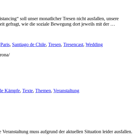
ancing“ soll unser monatlicher Tresen nicht ausfallen, unsere
it gefragt, wie die soziale Bewegung dort jeweils mit der …
,
Paris
,
Santiago de Chile
,
Tresen
,
Tresencast
,
Wedding
orona/
ale Kämpfe
,
Texte
,
Themen
,
Veranstaltung
Veranstaltung muss aufgrund der aktuellen Situation leider ausfallen.