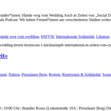
stalter*innen: Hände weg vom Wedding Auch in Zeiten von „Social Dist
als Podcast. Wir haben Freund*innen aus verschiedenen Städten weltwe
hände weg vom wedding
,
HWVW
,
Internationale Solidarität
,
Libanon
/wedding-tresen-tresencast-1-kiezkaempfe-international-in-zeiten-von-c
it«
ional
,
Nahost
,
Prenzlauer Berg
,
Region
,
Repression & Solidarität
,
Sozi
0 | 19:00 Uhr | Bandito Rosso (Lottumstraße 10A / Prenzlauer Berg) Die 