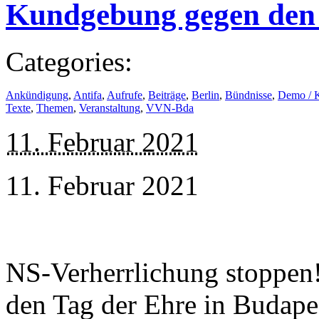
Kundgebung gegen den 
Categories:
Ankündigung
,
Antifa
,
Aufrufe
,
Beiträge
,
Berlin
,
Bündnisse
,
Demo / 
Texte
,
Themen
,
Veranstaltung
,
VVN-Bda
11. Februar 2021
11. Februar 2021
NS-Verherrlichung stoppen
den Tag der Ehre in Budapes