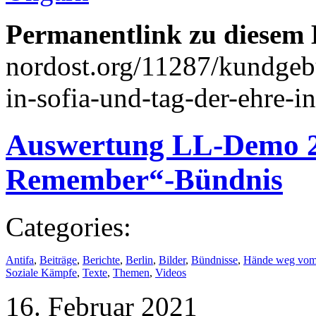
Permanentlink zu diesem 
nordost.org/11287/kundge
in-sofia-und-tag-der-ehre-i
Auswertung LL-Demo 2
Remember“-Bündnis
Categories:
Antifa
,
Beiträge
,
Berichte
,
Berlin
,
Bilder
,
Bündnisse
,
Hände weg vom
Soziale Kämpfe
,
Texte
,
Themen
,
Videos
16. Februar 2021