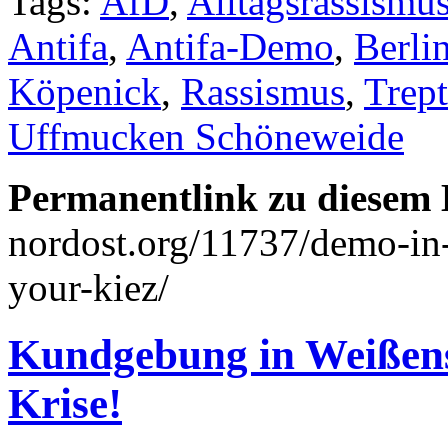
Tags:
AfD
,
Alltagsrassismu
Antifa
,
Antifa-Demo
,
Berli
Köpenick
,
Rassismus
,
Trep
Uffmucken Schöneweide
Permanentlink zu diesem 
nordost.org/11737/demo-in
your-kiez/
Kundgebung in Weißense
Krise!