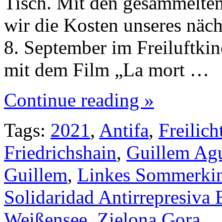
Tisch. Mit den gesammelte
wir die Kosten unseres näc
8. September im Freiluftkin
mit dem Film „La mort …
Continue reading »
Tags:
2021
,
Antifa
,
Freilic
Friedrichshain
,
Guillem Ag
Guillem
,
Linkes Sommerki
Solidaridad Antirrepresiva 
Weißensee
,
Zielona Gora