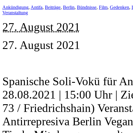
Ankündigung
,
Antifa
,
Beiträge
,
Berlin
,
Bündnisse
,
Film
,
Gedenken
,
Veranstaltung
27. August 2021
27. August 2021
Spanische Soli-Vokü für An
28.08.2021 | 15:00 Uhr | Z
73 / Friedrichshain) Veranst
Antirrepresiva Berlin Vegan