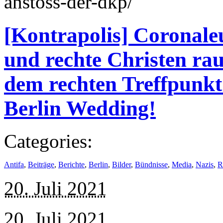
anstoss-der-dkp/
[Kontrapolis] Coronal
und rechte Christen ra
dem rechten Treffpunk
Berlin Wedding!
Categories:
Antifa
,
Beiträge
,
Berichte
,
Berlin
,
Bilder
,
Bündnisse
,
Media
,
Nazis
,
R
20. Juli 2021
20. Juli 2021