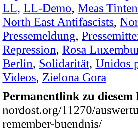
LL
,
LL-Demo
,
Meas Tinten
North East Antifascists
,
Nor
Pressemeldung
,
Pressemitte
Repression
,
Rosa Luxembu
Berlin
,
Solidarität
,
Unidos p
Videos
,
Zielona Gora
Permanentlink zu diesem 
nordost.org/11270/auswert
remember-buendnis/