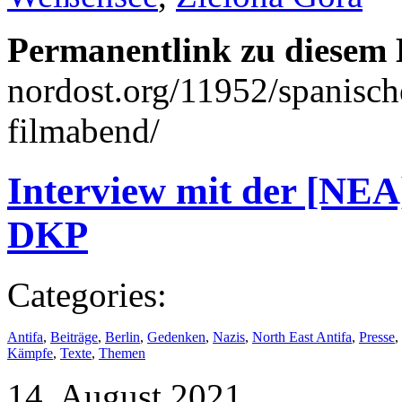
Permanentlink zu diesem 
nordost.org/11952/spanische
filmabend/
Interview mit der [NEA
DKP
Categories:
Antifa
,
Beiträge
,
Berlin
,
Gedenken
,
Nazis
,
North East Antifa
,
Presse
,
Kämpfe
,
Texte
,
Themen
14. August 2021