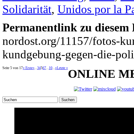
Solidarität
,
Unidos por la P
Permanentlink zu diesem 
nordost.org/11157/fotos-kur
kundgebung-gegen-die-poliz
Seite 5 von 17
« Erste
«
...
3
4
5
6
7
...
10
...
»
Letzte »
ONLINE M
Suchen