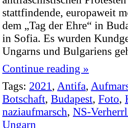
stattfindende, europaweit 
dem „Tag der Ehre“ in Bu
in Sofia. Es wurden Kundg
Ungarns und Bulgariens geh
Continue reading »
Tags:
2021
,
Antifa
,
Aufmar
Botschaft
,
Budapest
,
Foto
,
naziaufmarsch
,
NS-Verherrl
Ungarn