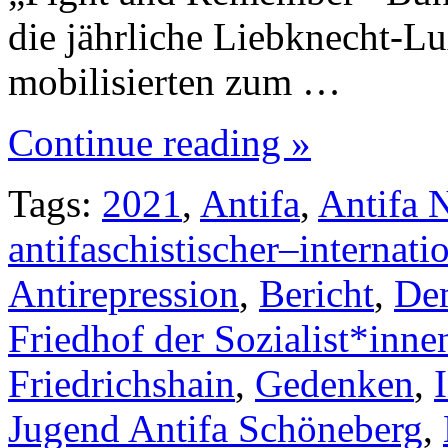
die jährliche Liebknecht-L
mobilisierten zum …
Continue reading »
Tags:
2021
,
Antifa
,
Antifa 
antifaschistischer–internati
Antirepression
,
Bericht
,
De
Friedhof der Sozialist*inne
Friedrichshain
,
Gedenken
,
Jugend Antifa Schöneberg
,