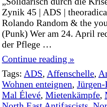
„Solidarisch durch die Kri
Zynik 45 | ADS | theoradica
Rolando Random & the youn
(Punk) Wer am 24. April re
der Pflege …
Continue reading »
Tags:
ADS
,
Affenschelle
,
An
Wohnen enteignen
,
Jürgen-
Mal Élevé
,
Mietenkämpfe
,
North East Antifascists
,
Nor