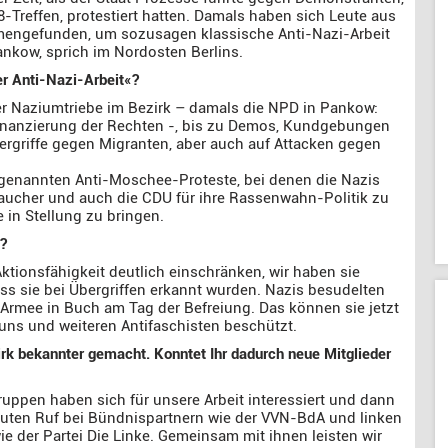
Treffen, protestiert hatten. Damals haben sich Leute aus
engefunden, um sozusagen klassische Anti-Nazi-Arbeit
nkow, sprich im Nordosten Berlins.
er Anti-Nazi-Arbeit«?
r Naziumtriebe im Bezirk – damals die NPD in Pankow:
 Finanzierung der Rechten -, bis zu Demos, Kundgebungen
bergriffe gegen Migranten, aber auch auf Attacken gegen
ogenannten Anti-Moschee-Proteste, bei denen die Nazis
aucher und auch die CDU für ihre Rassenwahn-Politik zu
in Stellung zu bringen.
g?
 Aktionsfähigkeit deutlich einschränken, wir haben sie
ss sie bei Übergriffen erkannt wurden. Nazis besudelten
 Armee in Buch am Tag der Befreiung. Das können sie jetzt
 uns und weiteren Antifaschisten beschützt.
rk bekannter gemacht. Konntet Ihr dadurch neue Mitglieder
uppen haben sich für unsere Arbeit interessiert und dann
uten Ruf bei Bündnispartnern wie der VVN-BdA und linken
 der Partei Die Linke. Gemeinsam mit ihnen leisten wir