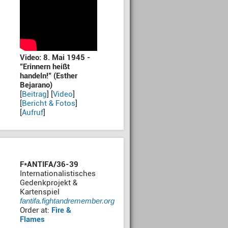
Video: 8. Mai 1945 -
"Erinnern heißt
handeln!" (Esther
Bejarano)
[
Beitrag
] [
Video
]
[
Bericht & Fotos
]
[
Aufruf
]
F*ANTIFA/36-39
Internationalistisches
Gedenkprojekt &
Kartenspiel
fantifa.fightandremember.org
Order at:
Fire &
Flames