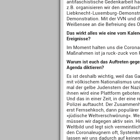
antifaschistische Gedenkarbeit ha
z.B. organisieren wir den antifasc
Liebknecht-Luxemburg-Demonstrat
Demonstration. Mit der VVN und de
Weißensee an die Befreiung des Or
Das wirkt alles wie eine vom Kalend
Ereignisse?
Im Moment halten uns die Corona-
Maßnahmen ist ja ruck-zuck von 
Warum ist euch das Auftreten gegen
Agenda diktieren?
Es ist deshalb wichtig, weil das G
mit völkischem Nationalismus und
mal der gelbe Judenstern der Naz
ihnen wird eine Plattform geboten
Und das in einer Zeit, in der ein
Polizei auftaucht. Der Zusammenhan
erst Fernsehkoch, dann populärer
»jüdische Weltverschwörung«. We
müssen wir dagegen aktiv sein. Hi
Weltbild und legt sich vermeintli
den Coronaleugnern oft, Systemkri
lassen wir uns dadurch auf keinen