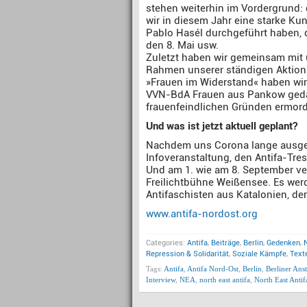
stehen weiterhin im Vordergrund:
wir in diesem Jahr eine starke Ku
Pablo Hasél durchgeführt haben, 
den 8. Mai usw.
Zuletzt haben wir gemeinsam mit
Rahmen unserer ständigen Aktion 
»Frauen im Widerstand« haben wi
VVN-BdA Frauen aus Pankow gedac
frauenfeindlichen Gründen ermor
Und was ist jetzt aktuell geplant?
Nachdem uns Corona lange ausgeb
Infoveranstaltung, den Antifa-Tr
Und am 1. wie am 8. September ve
Freilichtbühne Weißensee. Es wer
Antifaschisten aus Katalonien, de
www.antifa-nordost.org
Categories:
Antifa
,
Beiträge
,
Berlin
,
Gedenken
,
Repression & Solidarität
,
Soziale Kämpfe
,
Text
Tags:
Antifa
,
Antifa Nord-Ost
,
Berlin
,
Berliner Ans
Interview
,
NEA
,
north east antifa
,
North East Antifa