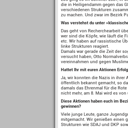
die in Heiligendamm gegen das G8-
verschiedenen Strukturen zusamm
zu machen. Und zwar im Bezirk Pa
Was verstehst du unter »klassisch
Das geht von Recherchearbeit übe
wer sind die Köpfe, wie läuft die
etc. Wir haben auf rassistische Ü
linke Strukturen reagiert.
Damals war gerade die Zeit der s
versucht haben, Otto Normalverbr
vereinnahmen und gegen Muslime 
Hattet Ihr mit euren Aktionen Erfol
Ja, wir konnten die Nazis in ihrer
öffentlich bekannt gemacht, so da
damals das Ehrenmal für die Rote
nicht mehr, am 8. Mai wird es von
Diese Aktionen haben euch im Bezi
gewinnen?
Viele junge Leute, ganze Jugendgr
mitgemacht. Wir genießen einen g
Strukturen wie SDAJ und DKP sowie