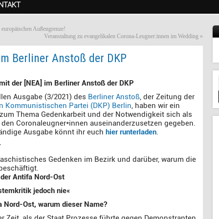
NTAKT
r europäischen Außengrenze!
Veranstaltung zu evangelikalen Corona-Leugner:innen im Wedding
»
 im Berliner Anstoß der DKP
 mit der [NEA] im Berliner Anstoß der DKP
llen Ausgabe (3/2021) des
Berliner Anstoß
, der Zeitung der
n Kommunistischen Partei (DKP) Berlin
, haben wir ein
 zum Thema Gedenkarbeit und der Notwendigkeit sich als
t den Coronaleugner*innen auseinanderzusetzen gegeben.
tändige Ausgabe könnt ihr euch
hier runterladen
.
:
faschistisches Gedenken im Bezirk und darüber, warum die
beschäftigt.
 der Antifa Nord-Ost
stemkritik jedoch nie«
fa Nord-Ost, warum dieser Name?
r Zeit, als der Staat Prozesse führte gegen Demonstranten,