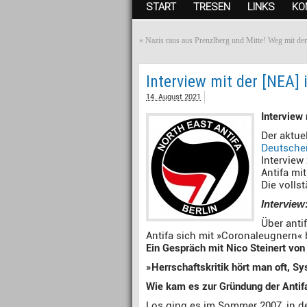
START
TRESEN
LINKS
KO
«
Nazis raus aus Prenzlberg und Mitte! Weg mit de
Interview mit der [NEA]
14. August 2021
Interview
Der aktue
Deutsche
Interview
Antifa mi
Die volls
Interview
Über anti
Antifa sich mit »Coronaleugnern« 
Ein Gespräch mit Nico Steinert von
»Herrschaftskritik hört man oft, Sy
Wie kam es zur Gründung der Anti
Los ging es im Sommer 2007, in de