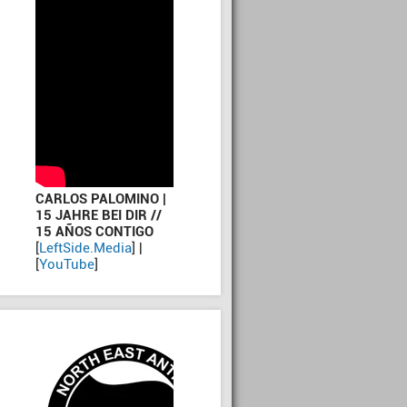
CARLOS PALOMINO |
15 JAHRE BEI DIR //
15 AÑOS CONTIGO
[
LeftSide.Media
] |
[
YouTube
]