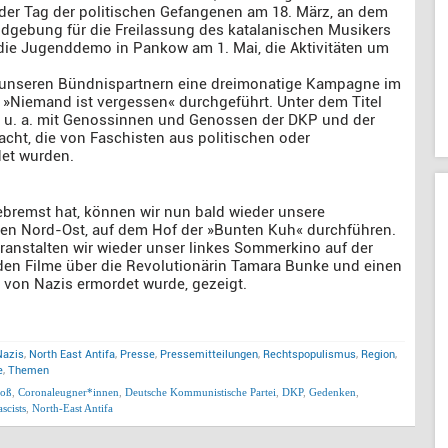
 der Tag der politischen Gefangenen am 18. März, an dem
ndgebung für die Freilassung des katalanischen Musikers
die Jugenddemo in Pankow am 1. Mai, die Aktivitäten um
 unseren Bündnispartnern eine dreimonatige Kampagne im
»Niemand ist vergessen« durchgeführt. Unter dem Titel
r u. a. mit Genossinnen und Genossen der DKP und der
ht, die von Faschisten aus politischen oder
det wurden.
remst hat, können wir nun bald wieder unsere
esen Nord-Ost, auf dem Hof der »Bunten Kuh« durchführen.
ranstalten wir wieder unser linkes Sommerkino auf der
den Filme über die Revolutionärin Tamara Bunke und einen
r von Nazis ermordet wurde, gezeigt.
Nazis
,
North East Antifa
,
Presse
,
Pressemitteilungen
,
Rechtspopulismus
,
Region
,
e
,
Themen
toß
,
Coronaleugner*innen
,
Deutsche Kommunistische Partei
,
DKP
,
Gedenken
,
scists
,
North-East Antifa