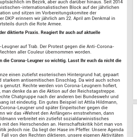
uptsächlich im Bezirk, aber auch darüber hinaus. Seit 2014
histischen-internationalistischen Block auf der jährlichen
ion und sitzen im Vorbereitungskomitee der
r DKP erinnern wir jährlich am 22. April am Denkmal in
tsteils durch die Rote Armee.
er diktierte Praxis. Reagiert Ihr auch auf aktuelle
Leugner auf Trab. Der Protest gegen die Anti-Corona-
Rechten aller Couleur übernommen worden.
 die Corona-Leugner so wichtig. Lasst Ihr euch da nicht die
anze einen zutiefst esoterischen Hintergrund hat, gepaart
 starkem antisemitischen Einschlag. Da wird auch schon
is genutzt. Rechte werden von Corona-Leugnern hofiert,
, man denke da an die Aktion auf der Reichstagstreppe.
e rechte Chatgruppe nach der anderen bei Bundeswehr und
g ist eindeutig. Ein gutes Beispiel ist Attila Hildmann,
 Corona-Leugner und später Einpeitscher gegen die
nn wir das »Wehret den Anfängen« ernstnehmen, dann
ldmann verbreitet ein zutiefst sozialdarwinistisches
ch mit den Herrschenden an. Herrschaftskritik hört man von
tik jedoch nie. Da liegt der Hase im Pfeffer. Unsere Agenda
 Fall von den Rechten diktieren, unsere eigenen Aktivitäten