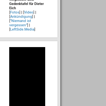
Gedenktafel für Dieter
Eich
[
Fotos
] | [
Video
] |
[
Ankündigung
] |
[
"Niemand ist
vergessen"
] |
[
LeftSide.Media
]