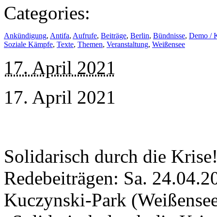
Categories:
Ankündigung
,
Antifa
,
Aufrufe
,
Beiträge
,
Berlin
,
Bündnisse
,
Demo / 
Soziale Kämpfe
,
Texte
,
Themen
,
Veranstaltung
,
Weißensee
17. April 2021
17. April 2021
Solidarisch durch die Kri
Redebeiträgen: Sa. 24.04.20
Kuczynski-Park (Weißensee)