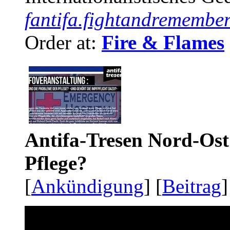
fantifa.fightandremember
Order at:
Fire & Flames
Antifa-Tresen Nord-Ost
Pflege?
[
Ankündigung
] [
Beitrag
]