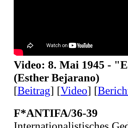
Video: 8. Mai 1945 - "
(Esther Bejarano)
[
Beitrag
] [
Video
] [
Berich
F*ANTIFA/36-39
Internationalistisches G