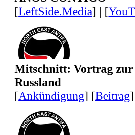
[
LeftSide.Media
] | [
YouT
Mitschnitt: Vortrag zu
Russland
[
Ankündigung
] [
Beitrag
]