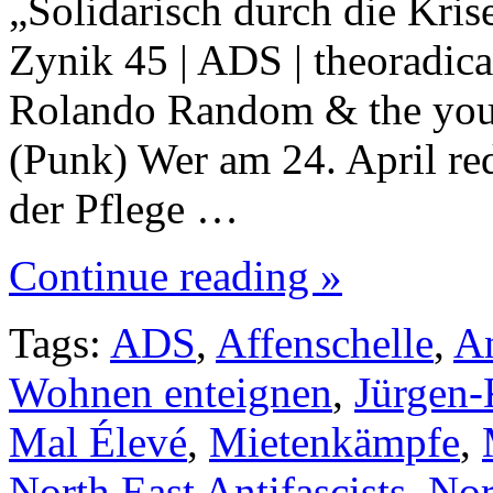
„Solidarisch durch die Kri
Zynik 45 | ADS | theoradica
Rolando Random & the youn
(Punk) Wer am 24. April re
der Pflege …
Continue reading »
Tags:
ADS
,
Affenschelle
,
An
Wohnen enteignen
,
Jürgen-
Mal Élevé
,
Mietenkämpfe
,
North East Antifascists
,
Nor