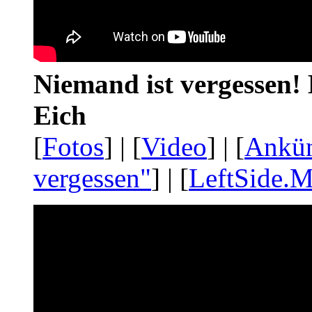
Niemand ist vergessen! 
Eich
[
Fotos
] | [
Video
] | [
Ankü
vergessen"
] | [
LeftSide.M