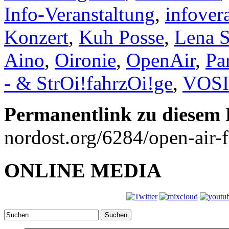
Info-Veranstaltung
,
infover
Konzert
,
Kuh Posse
,
Lena S
Aino
,
Oironie
,
OpenAir
,
Pa
- & StrOi!fahrzOi!ge
,
VOS
Permanentlink zu diesem 
nordost.org/6284/open-air-
ONLINE MEDIA
Suchen