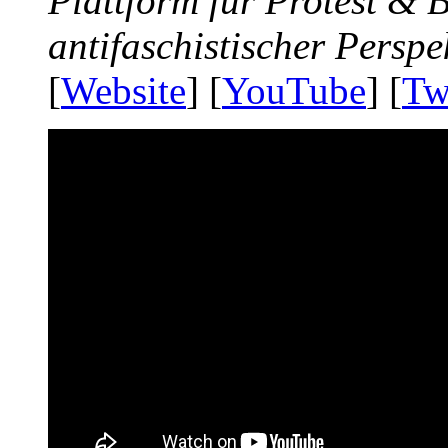
Plattform für Protest &
antifaschistischer Perspe
[
Website
] [
YouTube
] [
Tw