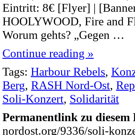
Eintritt: 8€ [Flyer] | [Bann
HOOLYWOOD, Fire and Fl
Worum gehts? „Gegen …
Continue reading »
Tags:
Harbour Rebels
,
Konz
Berg
,
RASH Nord-Ost
,
Rep
Soli-Konzert
,
Solidarität
Permanentlink zu diesem 
nordost.org/9336/soli-konze