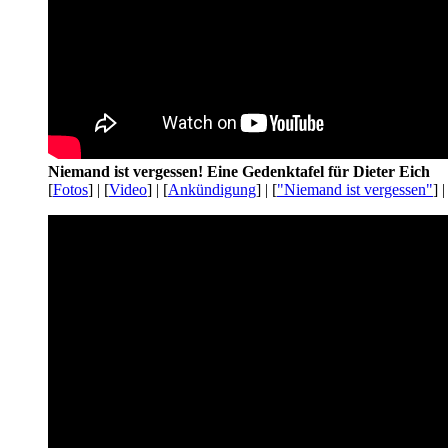
Niemand ist vergessen! Eine Gedenktafel für Dieter Eich
[
Fotos
] | [
Video
] | [
Ankündigung
] | [
"Niemand ist vergessen"
] |