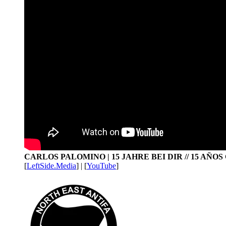
CARLOS PALOMINO | 15 JAHRE BEI DIR // 15 AÑO
[
LeftSide.Media
] | [
YouTube
]