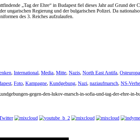
ttfindende „Tag der Ehre“ in Budapest fiel dieses Jahr auf Grund der
der ungarischen Regierung und der bulgarischen Polizei. Da nationalsoz
niformen des 3. Reiches aufzulaufen.
enken
,
International
,
Media
,
Mitte
,
Nazis
,
North East Antifa
,
Osteuropa
apest
,
Foto
,
Kampagne
,
Kundgebung
,
Nazi
,
naziaufmarsch
,
NS-Verhe
7/kundgebungen-gegen-den-lukov-marsch-in-sofia-und-tag-der-ehre-in-b