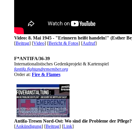
Video: 8. Mai 1945 - "Erinnern heißt handeln!" (Esther Be
[
Beitrag
] [
Video
] [
Bericht & Fotos
] [
Aufruf
]
F*ANTIFA/36-39
Internationalistisches Gedenkprojekt & Kartenspiel
fantifa.fightandremember.org
Order at:
Fire & Flames
Antifa-Tresen Nord-Ost: Wo sind die Probleme der Pflege?
[
Ankündigung
] [
Beitrag
] [
Link
]