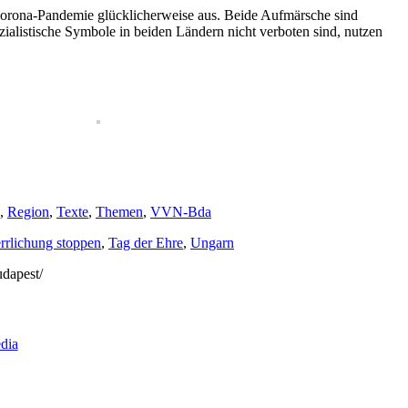
 Corona-Pandemie glücklicherweise aus. Beide Aufmärsche sind
ialistische Symbole in beiden Ländern nicht verboten sind, nutzen
,
Region
,
Texte
,
Themen
,
VVN-Bda
rrlichung stoppen
,
Tag der Ehre
,
Ungarn
udapest/