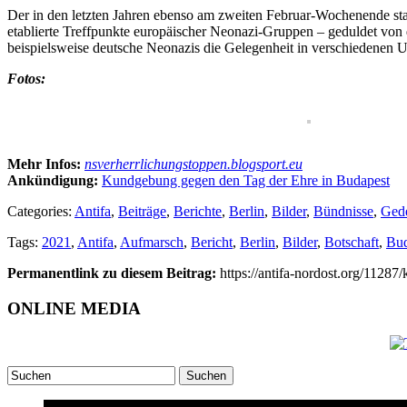
Der in den letzten Jahren ebenso am zweiten Februar-Wochenende sta
etablierte Treffpunkte europäischer Neonazi-Gruppen – geduldet von 
beispielsweise deutsche Neonazis die Gelegenheit in verschiedenen U
Fotos:
Mehr Infos:
nsverherrlichungstoppen.blogsport.eu
Ankündigung:
Kundgebung gegen den Tag der Ehre in Budapest
Categories:
Antifa
,
Beiträge
,
Berichte
,
Berlin
,
Bilder
,
Bündnisse
,
Ged
Tags:
2021
,
Antifa
,
Aufmarsch
,
Bericht
,
Berlin
,
Bilder
,
Botschaft
,
Bud
Permanentlink zu diesem Beitrag:
https://antifa-nordost.org/1128
ONLINE MEDIA
Suchen