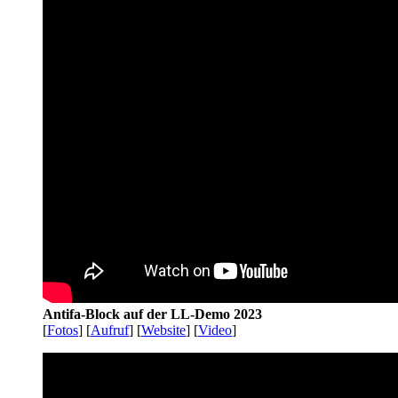
Antifa-Block auf der LL-Demo 2023
[
Fotos
] [
Aufruf
] [
Website
] [
Video
]