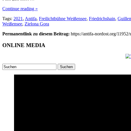
Continue reading »
Tags:
2021
,
Antifa
,
Freilichtbühne Weißensee
,
Friedrichshain
,
Guille
Weißensee
,
Zielona Gora
Permanentlink zu diesem Beitrag:
https://antifa-nordost.org/11952
ONLINE MEDIA
Suchen