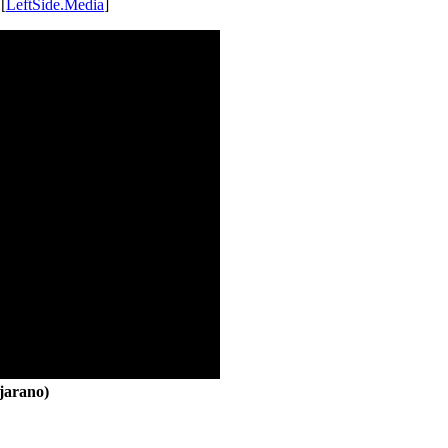
 [
LeftSide.Media
]
jarano)