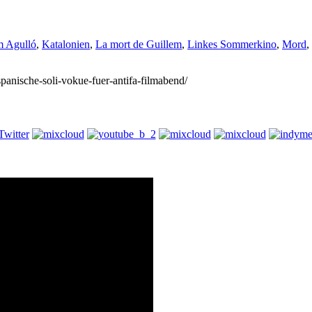
m Agulló
,
Katalonien
,
La mort de Guillem
,
Linkes Sommerkino
,
Mord
,
/spanische-soli-vokue-fuer-antifa-filmabend/