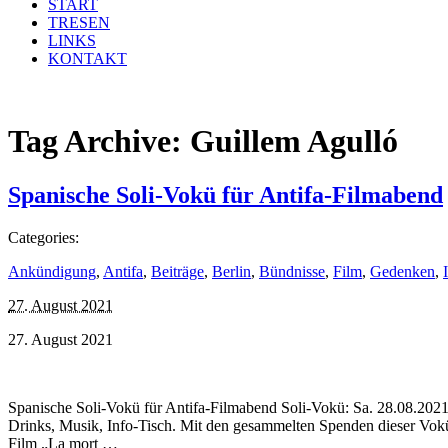
START
TRESEN
LINKS
KONTAKT
Tag Archive:
Guillem Agulló
Spanische Soli-Vokü für Antifa-Filmabend
Categories:
Ankündigung
,
Antifa
,
Beiträge
,
Berlin
,
Bündnisse
,
Film
,
Gedenken
,
27. August 2021
27. August 2021
Spanische Soli-Vokü für Antifa-Filmabend Soli-Vokü: Sa. 28.08.2021 |
Drinks, Musik, Info-Tisch. Mit den gesammelten Spenden dieser Vokü
Film „La mort …