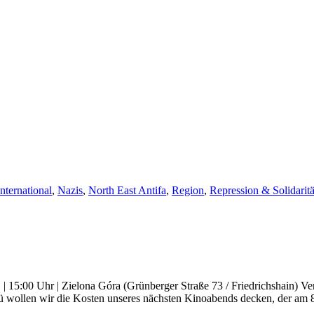
International
,
Nazis
,
North East Antifa
,
Region
,
Repression & Solidaritä
 15:00 Uhr | Zielona Góra (Grünberger Straße 73 / Friedrichshain) Vera
 wollen wir die Kosten unseres nächsten Kinoabends decken, der am 8.