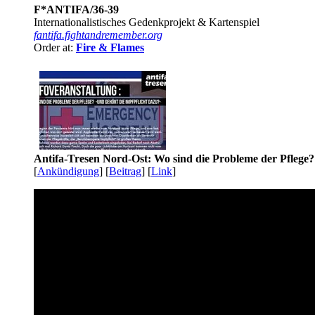
F*ANTIFA/36-39
Internationalistisches Gedenkprojekt & Kartenspiel
fantifa.fightandremember.org
Order at:
Fire & Flames
Antifa-Tresen Nord-Ost: Wo sind die Probleme der Pflege?
[
Ankündigung
] [
Beitrag
] [
Link
]