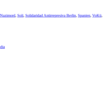
Nazimord
,
Soli
,
Solidaridad Antirrepresiva Berlin
,
Spanien
,
VoKü
,