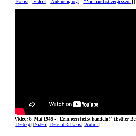
[
Fotos
] | [
Video
] | [
Ankündigung
] | [
"Niemand ist vergessen"
] |
Video: 8. Mai 1945 - "Erinnern heißt handeln!" (Esther Be
[
Beitrag
] [
Video
] [
Bericht & Fotos
] [
Aufruf
]