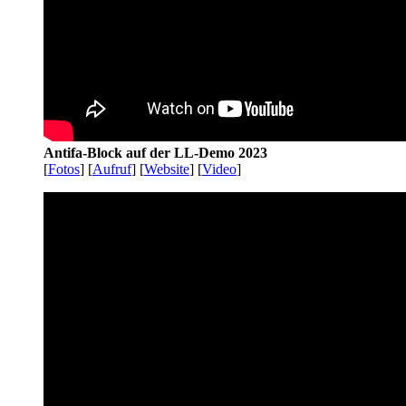
Antifa-Block auf der LL-Demo 2023
[
Fotos
] [
Aufruf
] [
Website
] [
Video
]