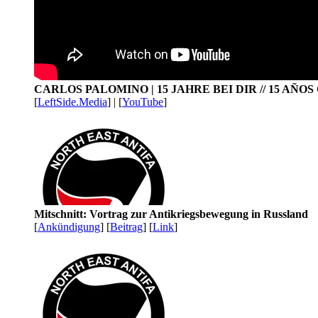
CARLOS PALOMINO | 15 JAHRE BEI DIR // 15 AÑO
[
LeftSide.Media
] | [
YouTube
]
Mitschnitt: Vortrag zur Antikriegsbewegung in Russland
[
Ankündigung
] [
Beitrag
] [
Link
]