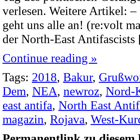
verlesen. Weitere Artikel:
geht uns alle an! (re:volt 
der North-East Antifascis
Continue reading »
Tags:
2018
,
Bakur
,
Grußwo
Dem
,
NEA
,
newroz
,
Nord-K
east antifa
,
North East Antif
magazin
,
Rojava
,
West-Kurd
Permanentlink zu diesem 