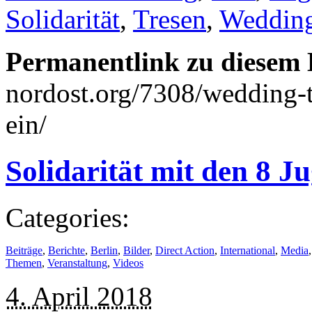
Solidarität
,
Tresen
,
Weddin
Permanentlink zu diesem 
nordost.org/7308/wedding-t
ein/
Solidarität mit den 8 J
Categories:
Beiträge
,
Berichte
,
Berlin
,
Bilder
,
Direct Action
,
International
,
Media
Themen
,
Veranstaltung
,
Videos
4. April 2018