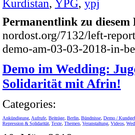
Kurdistan
,
YPG
,
ypj
Permanentlink zu diesem 
nordost.org/7132/left-report
demo-am-03-03-2018-in-ber
Demo im Wedding: Juge
Solidarität mit Afrin!
Categories:
Ankündigung
,
Aufrufe
,
Beiträge
,
Berlin
,
Bündnisse
,
Demo / Kundge
Repression & Solidarität
,
Texte
,
Themen
,
Veranstaltung
,
Videos
,
Wed