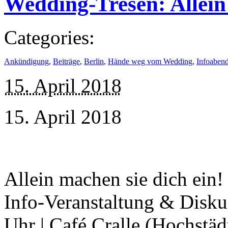
Wedding-Tresen: Allein 
Categories:
Ankündigung
,
Beiträge
,
Berlin
,
Hände weg vom Wedding
,
Infoaben
15. April 2018
15. April 2018
Allein machen sie dich ein! 
Info-Veranstaltung & Disku
Uhr | Café Cralle (Hochstä