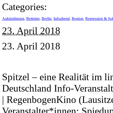
Categories:
Ankündigung
,
Beiträge
,
Berlin
,
Infoabend
,
Region
,
Repression & Soli
23. April 2018
23. April 2018
Spitzel – eine Realität im 
Deutschland Info-Veranstal
| RegenbogenKino (Lausitze
Veranstalter*innen: Spiedu