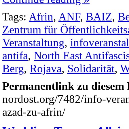
Tags:
Afrin
,
ANF
,
BAIZ
,
Be
Zentrum für Öffentlichkeitsa
Veranstaltung
,
infoveransta
antifa
,
North East Antifascis
Berg
,
Rojava
,
Solidarität
,
W
Permanentlink zu diesem 
nordost.org/7482/info-vera
azad-zu-afrin/