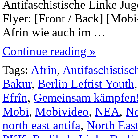
Antifaschistische Linke Jug
Flyer: [Front / Back] [Mob
Afrin wie auch im …
Continue reading »
Tags:
Afrin
,
Antifaschistis
Bakur
,
Berlin Leftist Youth
Efrîn
,
Gemeinsam kämpfen
Mobi
,
Mobivideo
,
NEA
,
No
north east antifa
,
North East