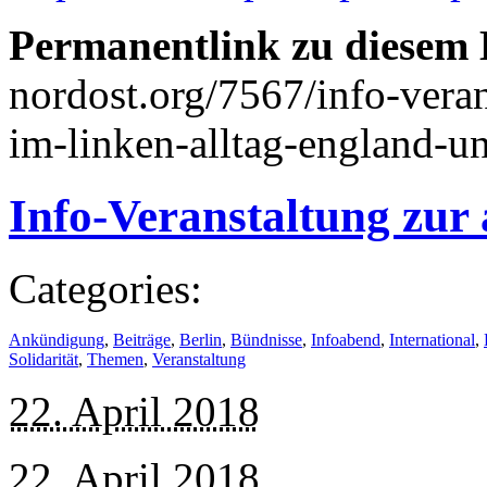
Permanentlink zu diesem 
nordost.org/7567/info-verans
im-linken-alltag-england-u
Info-Veranstaltung zur 
Categories:
Ankündigung
,
Beiträge
,
Berlin
,
Bündnisse
,
Infoabend
,
International
,
Solidarität
,
Themen
,
Veranstaltung
22. April 2018
22. April 2018