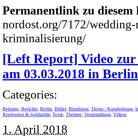
Permanentlink zu diesem 
nordost.org/7172/wedding-
kriminalisierung/
[Left Report] Video zu
am 03.03.2018 in Berlin
Categories:
Beiträge
,
Berichte
,
Berlin
,
Bilder
,
Bündnisse
,
Demo / Kundgebung
,
I
Repression & Solidarität
,
Texte
,
Themen
,
Veranstaltung
,
Videos
1. April 2018