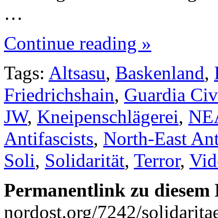
…
Continue reading »
Tags:
Altsasu
,
Baskenland
,
Friedrichshain
,
Guardia Civ
JW
,
Kneipenschlägerei
,
NE
Antifascists
,
North-East Ant
Soli
,
Solidarität
,
Terror
,
Vid
Permanentlink zu diesem 
nordost.org/7242/solidarita