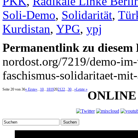
PKK
,
Radikale Linke Berli
Soli-Demo
,
Solidarität
,
Tür
Kurdistan
,
YPG
,
ypj
Permanentlink zu diesem 
nordost.org/7219/demo-im
faschismus-solidaritaet-mit-
Seite 20 von 36
« Erste
«
...
10
...
18
19
20
21
22
...
30
...
»
Letzte »
ONLINE
Suchen