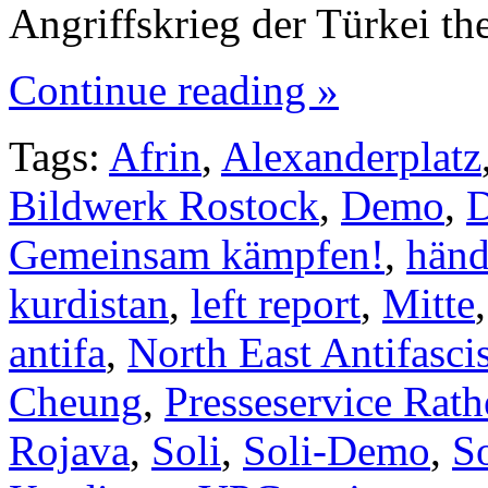
Angriffskrieg der Türkei th
Continue reading »
Tags:
Afrin
,
Alexanderplatz
Bildwerk Rostock
,
Demo
,
D
Gemeinsam kämpfen!
,
hän
kurdistan
,
left report
,
Mitte
antifa
,
North East Antifascis
Cheung
,
Presseservice Rat
Rojava
,
Soli
,
Soli-Demo
,
So