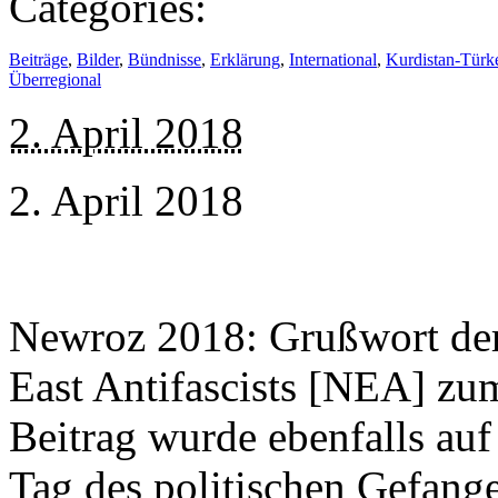
Categories:
Beiträge
,
Bilder
,
Bündnisse
,
Erklärung
,
International
,
Kurdistan-Türk
Überregional
2. April 2018
2. April 2018
Newroz 2018: Grußwort de
East Antifascists [NEA] z
Beitrag wurde ebenfalls au
Tag des politischen Gefang