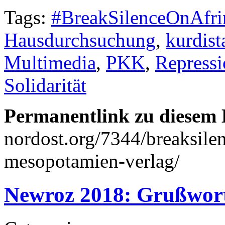
Tags:
#BreakSilenceOnAfri
Hausdurchsuchung
,
kurdist
Multimedia
,
PKK
,
Repress
Solidarität
Permanentlink zu diesem 
nordost.org/7344/breaksilen
mesopotamien-verlag/
Newroz 2018: Grußwor