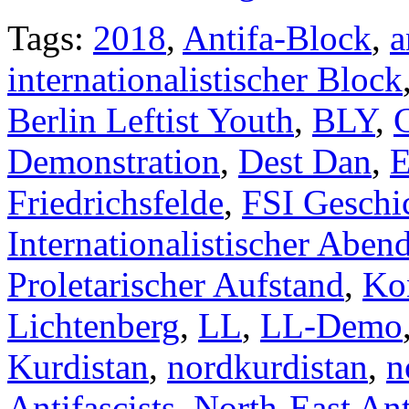
Tags:
2018
,
Antifa-Block
,
a
internationalistischer Block
Berlin Leftist Youth
,
BLY
,
Demonstration
,
Dest Dan
,
E
Friedrichsfelde
,
FSI Geschi
Internationalistischer Aben
Proletarischer Aufstand
,
Ko
Lichtenberg
,
LL
,
LL-Demo
Kurdistan
,
nordkurdistan
,
n
Antifascists
,
North-East Ant