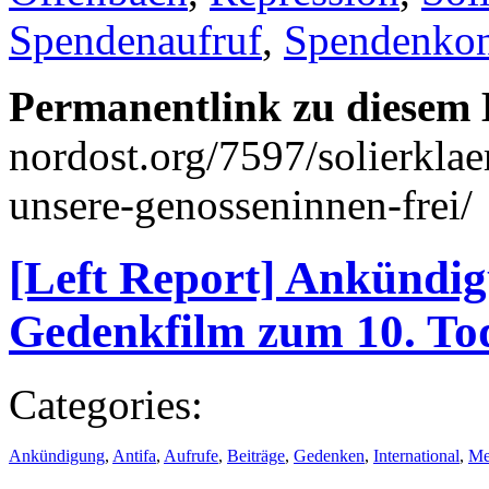
Spendenaufruf
,
Spendenko
Permanentlink zu diesem 
nordost.org/7597/solierklae
unsere-genosseninnen-frei/
[Left Report] Ankündi
Gedenkfilm zum 10. To
Categories:
Ankündigung
,
Antifa
,
Aufrufe
,
Beiträge
,
Gedenken
,
International
,
Me