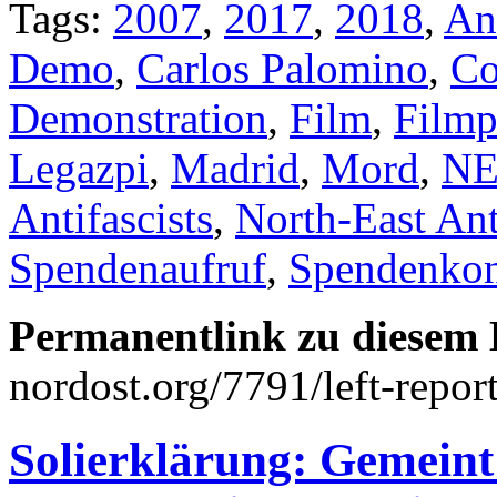
Tags:
2007
,
2017
,
2018
,
An
Demo
,
Carlos Palomino
,
Co
Demonstration
,
Film
,
Filmp
Legazpi
,
Madrid
,
Mord
,
N
Antifascists
,
North-East Ant
Spendenaufruf
,
Spendenko
Permanentlink zu diesem 
nordost.org/7791/left-repor
Solierklärung: Gemeint 