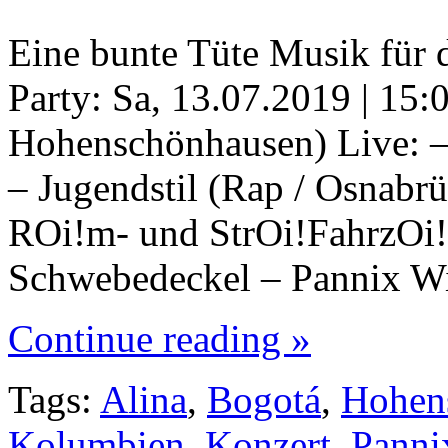
Eine bunte Tüte Musik für d
Party: Sa, 13.07.2019 | 15
Hohenschönhausen) Live: –
– Jugendstil (Rap / Osnabrü
ROi!m- und StrOi!FahrzOi!g
Schwebedeckel – Pannix W
Continue reading »
Tags:
Alina
,
Bogotá
,
Hohen
Kolumbien
,
Konzert
,
Panni