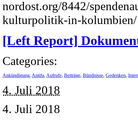
nordost.org/8442/spendenauf
kulturpolitik-in-kolumbien/
[Left Report] Dokument
Categories:
Ankündigung
,
Antifa
,
Aufrufe
,
Beiträge
,
Bündnisse
,
Gedenken
,
Inter
4. Juli 2018
4. Juli 2018