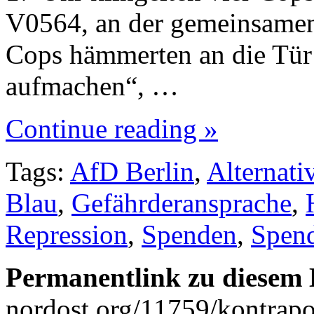
V0564, an der gemeinsamen
Cops hämmerten an die Tür 
aufmachen“, …
Continue reading »
Tags:
AfD Berlin
,
Alternati
Blau
,
Gefährderansprache
,
Repression
,
Spenden
,
Spend
Permanentlink zu diesem 
nordost.org/11759/kontrapo