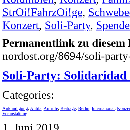
StrOi!FahrzOi!ge
,
Schwebe
Konzert
,
Soli-Party
,
Spende
Permanentlink zu diesem 
nordost.org/8694/soli-party
Soli-Party: Solidaridad
Categories:
Ankündigung
,
Antifa
,
Aufrufe
,
Beiträge
,
Berlin
,
International
,
Konzert
Veranstaltung
1. Juni 2019