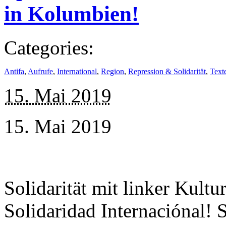
in Kolumbien!
Categories:
Antifa
,
Aufrufe
,
International
,
Region
,
Repression & Solidarität
,
Text
15. Mai 2019
15. Mai 2019
Solidarität mit linker Kult
Solidaridad Internaciónal! 