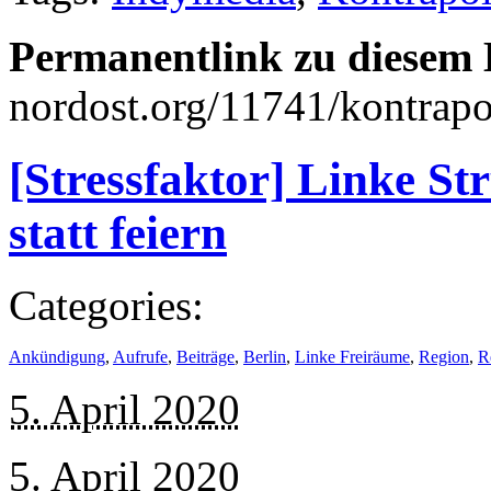
Permanentlink zu diesem 
nordost.org/11741/kontrapo
[Stressfaktor] Linke St
statt feiern
Categories:
Ankündigung
,
Aufrufe
,
Beiträge
,
Berlin
,
Linke Freiräume
,
Region
,
R
5. April 2020
5. April 2020