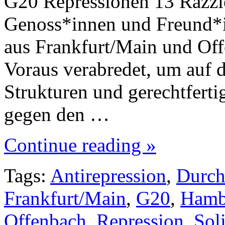
G20 Repressionen 13 Razzie
Genoss*innen und Freund*in
aus Frankfurt/Main und Off
Voraus verabredet, um auf d
Strukturen und gerechtferti
gegen den …
Continue reading »
Tags:
Antirepression
,
Durch
Frankfurt/Main
,
G20
,
Hamb
Offenbach
,
Repression
,
Sol