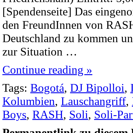
[Spendenseite] Das eingen
den FreundInnen von RASH 
Deutschland zu kommen und 
zur Situation …
Continue reading »
Tags:
Bogotá
,
DJ Bipolloi
,
Kolumbien
,
Lauschangriff
,
Boys
,
RASH
,
Soli
,
Soli-Par
Permanentlink zu diesem 