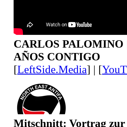
CARLOS PALOMINO | 1
AÑOS CONTIGO
[
LeftSide.Media
] | [
YouT
Mitschnitt: Vortrag zu