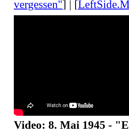
vergessen"
] | [
LeftSide.M
Video: 8. Mai 1945 - "