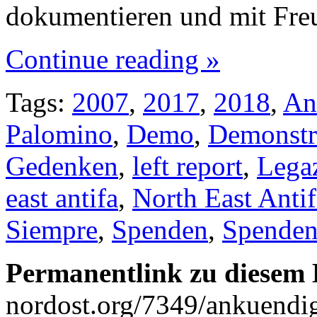
dokumentieren und mit Fr
Continue reading »
Tags:
2007
,
2017
,
2018
,
An
Palomino
,
Demo
,
Demonstr
Gedenken
,
left report
,
Lega
east antifa
,
North East Antif
Siempre
,
Spenden
,
Spenden
Permanentlink zu diesem 
nordost.org/7349/ankuendi