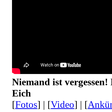
Niemand ist vergessen! 
Eich
[
Fotos
] | [
Video
] | [
Ankü