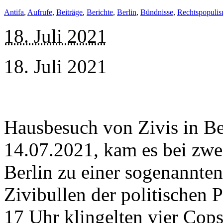
Antifa
,
Aufrufe
,
Beiträge
,
Berichte
,
Berlin
,
Bündnisse
,
Rechtspopuli
18. Juli 2021
18. Juli 2021
Hausbesuch von Zivis in B
14.07.2021, kam es bei zwei
Berlin zu einer sogenannte
Zivibullen der politischen 
17 Uhr klingelten vier Co