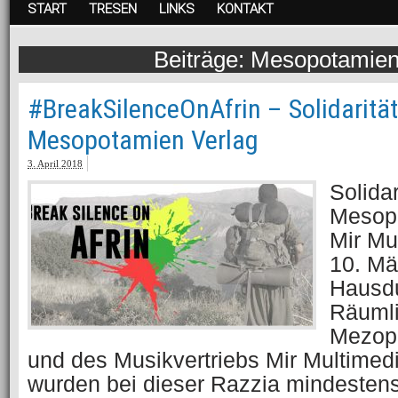
START
TRESEN
LINKS
KONTAKT
Mesopotamien
#BreakSilenceOnAfrin – Solidaritä
Mesopotamien Verlag
3. April 2018
Solida
Mesopo
Mir Mu
10. Mä
Hausd
Räumli
Mezop
und des Musikvertriebs Mir Multimed
wurden bei dieser Razzia mindeste