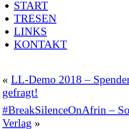
START
TRESEN
LINKS
KONTAKT
«
LL-Demo 2018 – Spendenau
gefragt!
#BreakSilenceOnAfrin – So
Verlag
»