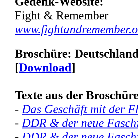
Gedenk-Website:
Fight & Remember
www.fightandremember.o
Broschüre: Deutschland 
[
Download
]
Texte aus der Broschüre 
-
Das Geschäft mit der F
-
DDR & der neue Faschi
-
DDR & der neue Faschi