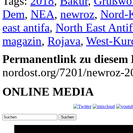
Tags:
2018
,
Bakur
,
Grußwo
Dem
,
NEA
,
newroz
,
Nord-K
east antifa
,
North East Antif
magazin
,
Rojava
,
West-Kurd
Permanentlink zu diesem 
nordost.org/7201/newroz-2
ONLINE MEDIA
Suchen