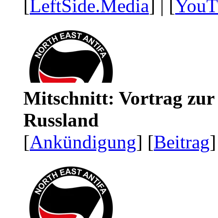
[
LeftSide.Media
] | [
YouT
Mitschnitt: Vortrag zu
Russland
[
Ankündigung
] [
Beitrag
]