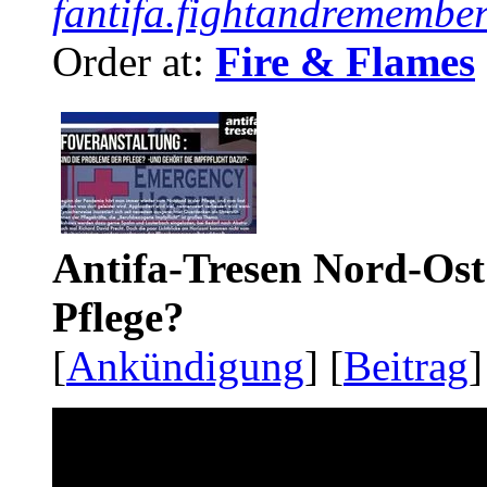
fantifa.fightandremember
Order at:
Fire & Flames
Antifa-Tresen Nord-Ost
Pflege?
[
Ankündigung
] [
Beitrag
]