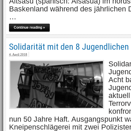
Altsasu (spanisch: Alsasua) im nord
Baskenland während des jährlichen Do
…
Continue reading »
Solidarität mit den 8 Jugendlichen
4. April 2018
Solidar
Jugend
Acht b
Jugend
aktuel
Terror
konfron
nun 50 Jahre Haft. Ausgangspunkt w
Kneipenschlägerei mit zwei Polizist