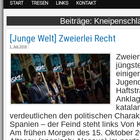
START
TRESEN
LINKS
KONTAKT
Kneipenschl
[Junge Welt] Zweierlei Recht
1. Juli 2018
Zweier
jüngst
einige
Jugend
Haftst
Ankla
katalan
verdeutlichen den politischen Charakt
Spanien – der Feind steht links Von 
Am frühen Morgen des 15. Oktober 