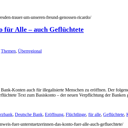
dresden-trauer-um-unseren-freund-genossen-ricardo/
 für Alle – auch Geflüchtete
,
Themen
,
Überregional
h Bank-Konten auch für illegalisierte Menschen zu eröffnen. Der folge
Geflüchtete Text zum Basiskonto – der neuen Verpflichtung der Banken 
rzbank
,
Deutsche Bank
,
Eröffnung
,
Flüchtlinge
,
für alle
,
Geflüchtete
,
hinweis-fuer-unterstuetzerinnen-das-konto-fuer-alle-auch-gefluechtete/