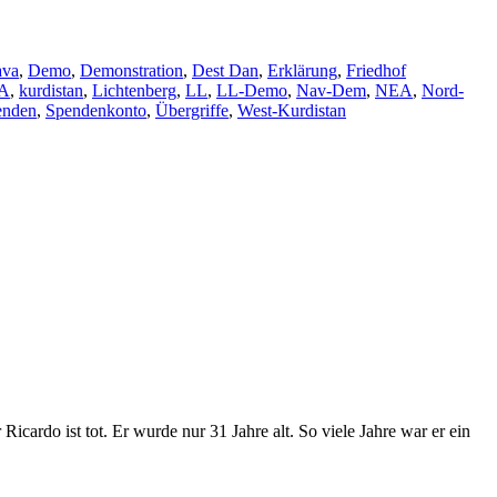
ava
,
Demo
,
Demonstration
,
Dest Dan
,
Erklärung
,
Friedhof
A
,
kurdistan
,
Lichtenberg
,
LL
,
LL-Demo
,
Nav-Dem
,
NEA
,
Nord-
enden
,
Spendenkonto
,
Übergriffe
,
West-Kurdistan
do ist tot. Er wurde nur 31 Jahre alt. So viele Jahre war er ein