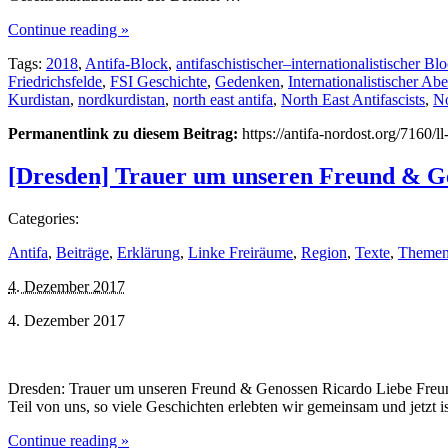
Continue reading »
Tags:
2018
,
Antifa-Block
,
antifaschistischer–internationalistischer Bl
Friedrichsfelde
,
FSI Geschichte
,
Gedenken
,
Internationalistischer Ab
Kurdistan
,
nordkurdistan
,
north east antifa
,
North East Antifascists
,
No
Permanentlink zu diesem Beitrag:
https://antifa-nordost.org/7160/l
[Dresden] Trauer um unseren Freund & G
Categories:
Antifa
,
Beiträge
,
Erklärung
,
Linke Freiräume
,
Region
,
Texte
,
Theme
4. Dezember 2017
4. Dezember 2017
Dresden: Trauer um unseren Freund & Genossen Ricardo Liebe Freund*
Teil von uns, so viele Geschichten erlebten wir gemeinsam und jetzt 
Continue reading »