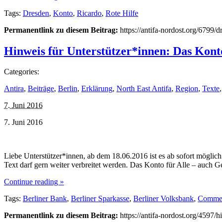
Tags:
Dresden
,
Konto
,
Ricardo
,
Rote Hilfe
Permanentlink zu diesem Beitrag:
https://antifa-nordost.org/6799/
Hinweis für Unterstützer*innen: Das Konto
Categories:
Antira
,
Beiträge
,
Berlin
,
Erklärung
,
North East Antifa
,
Region
,
Texte
7. Juni 2016
7. Juni 2016
Liebe Unterstützer*innen, ab dem 18.06.2016 ist es ab sofort möglic
Text darf gern weiter verbreitet werden. Das Konto für Alle – auch 
Continue reading »
Tags:
Berliner Bank
,
Berliner Sparkasse
,
Berliner Volksbank
,
Comme
Permanentlink zu diesem Beitrag:
https://antifa-nordost.org/4597/