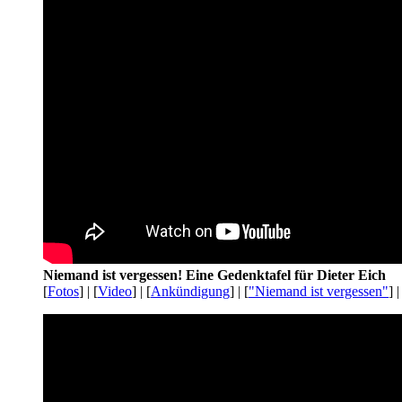
Niemand ist vergessen! Eine Gedenktafel für Dieter Eich
[
Fotos
] | [
Video
] | [
Ankündigung
] | [
"Niemand ist vergessen"
] |