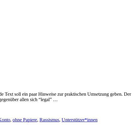
nde Text soll ein paar Hinweise zur praktischen Umsetzung geben. Der
gegenüber allen sich “legal” …
Konto
,
ohne Papiere
,
Rassismus
,
Unterstützer*innen