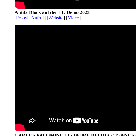
Antifa-Block auf der LL-Demo 2023
[
Fotos
] [
Aufruf
] [
Website
] [
Video
]
CARLOS PALOMINO | 15 JAHRE BEI DIR // 15 AÑO