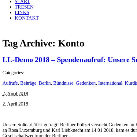
START
TRESEN
LINKS
KONTAKT
Tag Archive:
Konto
LL-Demo 2018 – Spendenaufruf: Unsere Soli
Categories:
Aufrufe
,
Beiträge
,
Berlin
,
Bündnisse
,
Gedenken
,
International
,
Kurdi
2. April 2018
2. April 2018
Unsere Solidarität ist gefragt! Berliner Polizei versucht Gedenken a
an Rosa Luxemburg und Karl Liebknecht am 14.01.2018, kam es durc
Gesellschaftszentrum der Berliner …