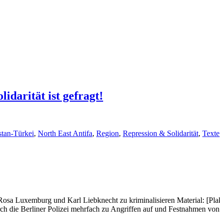
darität ist gefragt!
stan-Türkei
,
North East Antifa
,
Region
,
Repression & Solidarität
,
Texte
n Rosa Luxemburg und Karl Liebknecht zu kriminalisieren Material: [Pl
h die Berliner Polizei mehrfach zu Angriffen auf und Festnahmen vo