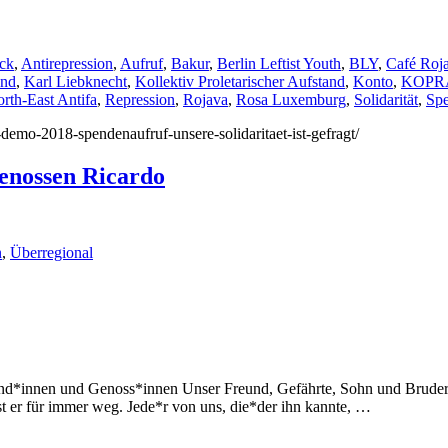
ock
,
Antirepression
,
Aufruf
,
Bakur
,
Berlin Leftist Youth
,
BLY
,
Café Roj
end
,
Karl Liebknecht
,
Kollektiv Proletarischer Aufstand
,
Konto
,
KOPR
rth-East Antifa
,
Repression
,
Rojava
,
Rosa Luxemburg
,
Solidarität
,
Sp
l-demo-2018-spendenaufruf-unsere-solidaritaet-ist-gefragt/
enossen Ricardo
n
,
Überregional
innen und Genoss*innen Unser Freund, Gefährte, Sohn und Bruder Ricar
ist er für immer weg. Jede*r von uns, die*der ihn kannte, …