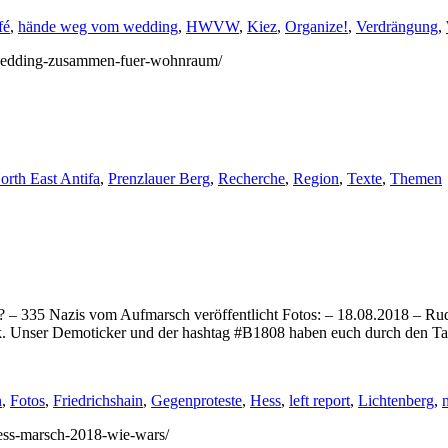
fé
,
hände weg vom wedding
,
HWVW
,
Kiez
,
Organize!
,
Verdrängung
,
9/wedding-zusammen-fuer-wohnraum/
orth East Antifa
,
Prenzlauer Berg
,
Recherche
,
Region
,
Texte
,
Themen
– 335 Nazis vom Aufmarsch veröffentlicht Fotos: – 18.08.2018 – Rud
ck. Unser Demoticker und der hashtag #B1808 haben euch durch den T
n
,
Fotos
,
Friedrichshain
,
Gegenproteste
,
Hess
,
left report
,
Lichtenberg
,
/hess-marsch-2018-wie-wars/