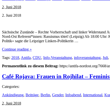
2. Juni 2018
2. Juni 2018
Sächsische Zustände – Rechte Vorherrschaft und linker Widerstand An
Nord-Ost Referent*innen: Rassismus tötet! (Leipzig) Ab 18:00 Uhr: 
Politik« sagte die Leipziger Linken-Politikerin …
Continue reading »
Tags:
2018
,
Antifa
,
CDU
,
Info-Veranstaltung
,
infoveranstaltung
,
Juli
,
Permanentlink zu diesem Beitrag:
https://antifa-nordost.org/7668/a
Café Rojava: Frauen in Rojhilat – Feminis
Categories:
Ankündigung
,
Beiträge
,
Berlin
,
Gender
,
Infoabend
,
International
,
Kur
2. Juni 2018