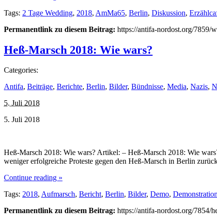
Tags:
2 Tage Wedding
,
2018
,
AmMa65
,
Berlin
,
Diskussion
,
Erzählca
Permanentlink zu diesem Beitrag:
https://antifa-nordost.org/785
Heß-Marsch 2018: Wie wars?
Categories:
Antifa
,
Beiträge
,
Berichte
,
Berlin
,
Bilder
,
Bündnisse
,
Media
,
Nazis
,
N
5. Juli 2018
5. Juli 2018
Heß-Marsch 2018: Wie wars? Artikel: – Heß-Marsch 2018: Wie wars? 
weniger erfolgreiche Proteste gegen den Heß-Marsch in Berlin zurü
Continue reading »
Tags:
2018
,
Aufmarsch
,
Bericht
,
Berlin
,
Bilder
,
Demo
,
Demonstratio
Permanentlink zu diesem Beitrag:
https://antifa-nordost.org/7854