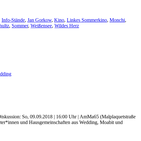
,
Info-Stände
,
Jan Gorkow
,
Kino
,
Linkes Sommerkino
,
Monchi
,
hultz
,
Sommer
,
Weißensee
,
Wildes Herz
dding
skussion: So, 09.09.2018 | 16:00 Uhr | AmMa65 (Malplaquetstraße
ter*innen und Hausgemeinschaften aus Wedding, Moabit und