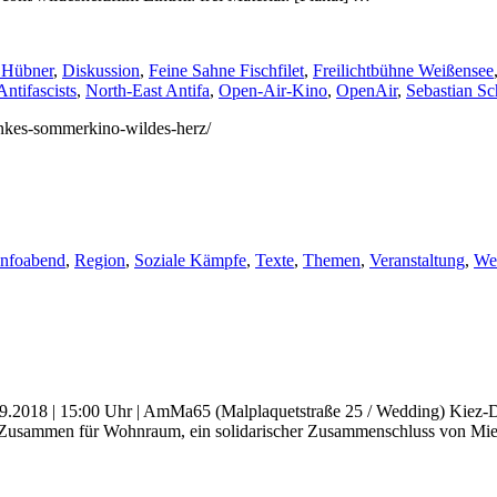
 Hübner
,
Diskussion
,
Feine Sahne Fischfilet
,
Freilichtbühne Weißensee
Antifascists
,
North-East Antifa
,
Open-Air-Kino
,
OpenAir
,
Sebastian Sc
linkes-sommerkino-wildes-herz/
Infoabend
,
Region
,
Soziale Kämpfe
,
Texte
,
Themen
,
Veranstaltung
,
We
2018 | 15:00 Uhr | AmMa65 (Malplaquetstraße 25 / Wedding) Kiez-Di
usammen für Wohnraum, ein solidarischer Zusammenschluss von Mie