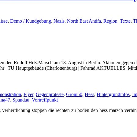
isse
,
Demo / Kundgebung
,
Nazis
,
North East Antifa
,
Region
,
Texte
,
T
 den Rudolf Heß-Marsch am 18. August in Berlin. Aktionen gegen den 
Uhr | TU Hauptgebäude (Charlottenburg) | Fahrrad AKTUELLES: Mittler
onstration
,
Flyer
,
Gegenproteste
,
Groni50
,
Hess
,
Hintergrundinfos
,
In
ina47
,
Spandau
,
Vortreffpunkt
/ns-verherrlichung-stoppen-die-rechten-zu-boden-den-hess-marsch-verhin