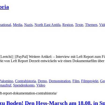
oria
national
,
Media
,
Nazis
,
North East Antifa
,
Region
,
Texte
,
Themen
,
Vid
eetchi] | [PayPal] Weitere Artikel: – Interview mit Left Report zum F
jekt von Left Report Derzeit entwickeln wir einen Dokumentarfilm über 
Palomino
,
Contrahistoria
,
Demo
,
Demonstration
,
Film
,
Filmprojekt
,
Ge
naufruf
,
Spendenkonto
,
Video
eft-report-dokumentation-contrahistoria/
 zu Boden! Den Hess-Marsch am 18.08. in S