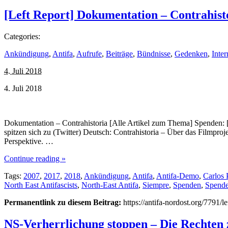
[Left Report] Dokumentation – Contrahist
Categories:
Ankündigung
,
Antifa
,
Aufrufe
,
Beiträge
,
Bündnisse
,
Gedenken
,
Inter
4. Juli 2018
4. Juli 2018
Dokumentation – Contrahistoria [Alle Artikel zum Thema] Spenden: [L
spitzen sich zu (Twitter) Deutsch: Contrahistoria – Über das Filmpro
Perspektive. …
Continue reading »
Tags:
2007
,
2017
,
2018
,
Ankündigung
,
Antifa
,
Antifa-Demo
,
Carlos 
North East Antifascists
,
North-East Antifa
,
Siempre
,
Spenden
,
Spende
Permanentlink zu diesem Beitrag:
https://antifa-nordost.org/7791/l
NS-Verherrlichung stoppen – Die Rechten