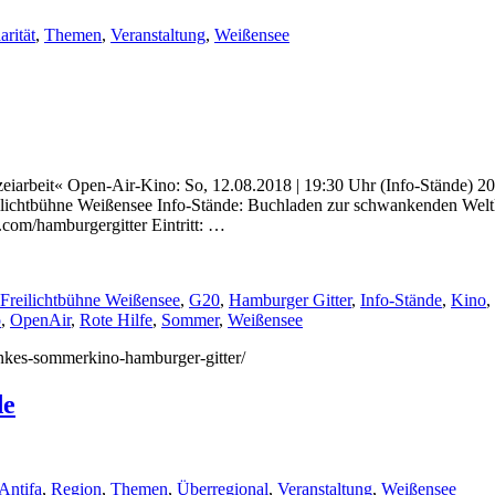
rität
,
Themen
,
Veranstaltung
,
Weißensee
eiarbeit« Open-Air-Kino: So, 12.08.2018 | 19:30 Uhr (Info-Stände) 20
eilichtbühne Weißensee Info-Stände: Buchladen zur schwankenden Welt
com/hamburgergitter Eintritt: …
Freilichtbühne Weißensee
,
G20
,
Hamburger Gitter
,
Info-Stände
,
Kino
,
o
,
OpenAir
,
Rote Hilfe
,
Sommer
,
Weißensee
linkes-sommerkino-hamburger-gitter/
de
Antifa
,
Region
,
Themen
,
Überregional
,
Veranstaltung
,
Weißensee