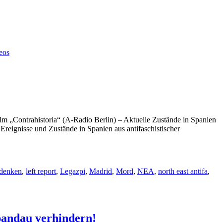
eos
ilm „Contrahistoria“ (A-Radio Berlin) – Aktuelle Zustände in Spanien
Ereignisse und Zustände in Spanien aus antifaschistischer
denken
,
left report
,
Legazpi
,
Madrid
,
Mord
,
NEA
,
north east antifa
,
pandau verhindern!