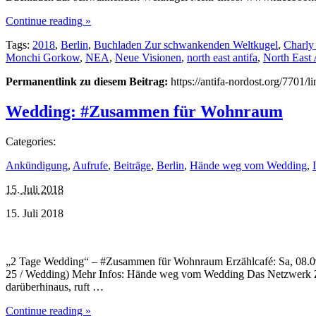
Continue reading »
Tags:
2018
,
Berlin
,
Buchladen Zur schwankenden Weltkugel
,
Charly
Monchi Gorkow
,
NEA
,
Neue Visionen
,
north east antifa
,
North East 
Permanentlink zu diesem Beitrag:
https://antifa-nordost.org/7701/
Wedding: #Zusammen für Wohnraum
Categories:
Ankündigung
,
Aufrufe
,
Beiträge
,
Berlin
,
Hände weg vom Wedding
,
15. Juli 2018
15. Juli 2018
„2 Tage Wedding“ – #Zusammen für Wohnraum Erzählcafé: Sa, 08.09.
25 / Wedding) Mehr Infos: Hände weg vom Wedding Das Netzwerk Z
darüberhinaus, ruft …
Continue reading »