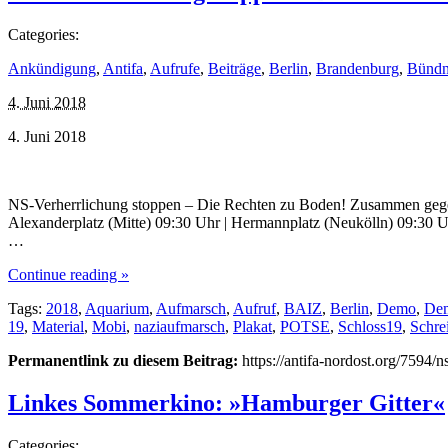
Categories:
Ankündigung
,
Antifa
,
Aufrufe
,
Beiträge
,
Berlin
,
Brandenburg
,
Bündn
4. Juni 2018
4. Juni 2018
NS-Verherrlichung stoppen – Die Rechten zu Boden! Zusammen gegen
Alexanderplatz (Mitte) 09:30 Uhr | Hermannplatz (Neukölln) 09:30 
…
Continue reading »
Tags:
2018
,
Aquarium
,
Aufmarsch
,
Aufruf
,
BAIZ
,
Berlin
,
Demo
,
Dem
19
,
Material
,
Mobi
,
naziaufmarsch
,
Plakat
,
POTSE
,
Schloss19
,
Schre
Permanentlink zu diesem Beitrag:
https://antifa-nordost.org/7594
Linkes Sommerkino: »Hamburger Gitter«
Categories: