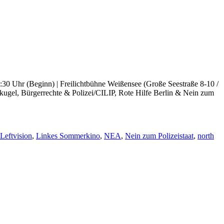
:30 Uhr (Beginn) | Freilichtbühne Weißensee (Große Seestraße 8-10 /
kugel, Bürgerrechte & Polizei/CILIP, Rote Hilfe Berlin & Nein zum
Leftvision
,
Linkes Sommerkino
,
NEA
,
Nein zum Polizeistaat
,
north