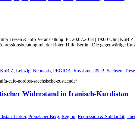
tifa-Tresen & Info-Veranstaltung: Fr, 20.07.2018 | 19:00 Uhr | KuBiZ (
Repressionsberatung mit der Roten Hilfe Berlin »Die gegenwärtige Ent
KuBiZ
,
Leipzig
,
Neonazis
,
PEGIDA
,
Rassismus tötet!
,
Sachsen
,
Tres
ntifa-cafe-nordost-saechsische-zustaende/
tischer Widerstand in Iranisch-Kurdistan
distan-Türkei
,
Prenzlauer Berg
,
Region
,
Repression & Solidarität
,
The