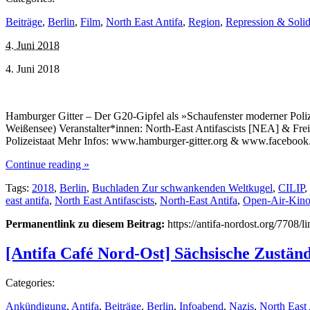
Beiträge
,
Berlin
,
Film
,
North East Antifa
,
Region
,
Repression & Solida
4. Juni 2018
4. Juni 2018
Hamburger Gitter – Der G20-Gipfel als »Schaufenster moderner Poliz
Weißensee) Veranstalter*innen: North-East Antifascists [NEA] & Fr
Polizeistaat Mehr Infos: www.hamburger-gitter.org & www.facebook.
Continue reading »
Tags:
2018
,
Berlin
,
Buchladen Zur schwankenden Weltkugel
,
CILIP
,
east antifa
,
North East Antifascists
,
North-East Antifa
,
Open-Air-Kin
Permanentlink zu diesem Beitrag:
https://antifa-nordost.org/7708/
[Antifa Café Nord-Ost] Sächsische Zustän
Categories:
Ankündigung
,
Antifa
,
Beiträge
,
Berlin
,
Infoabend
,
Nazis
,
North East 