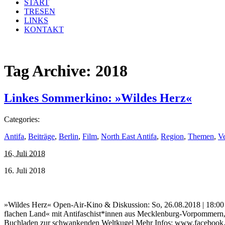
START
TRESEN
LINKS
KONTAKT
Tag Archive:
2018
Linkes Sommerkino: »Wildes Herz«
Categories:
Antifa
,
Beiträge
,
Berlin
,
Film
,
North East Antifa
,
Region
,
Themen
,
Ve
16. Juli 2018
16. Juli 2018
»Wildes Herz« Open-Air-Kino & Diskussion: So, 26.08.2018 | 18:00 
flachen Land« mit Antifaschist*innen aus Mecklenburg-Vorpommern, 
Buchladen zur schwankenden Weltkugel Mehr Infos: www.facebook.com