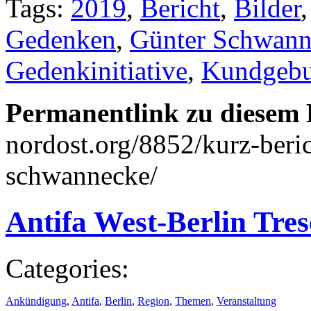
Tags:
2019
,
Bericht
,
Bilder
Gedenken
,
Günter Schwann
Gedenkinitiative
,
Kundgeb
Permanentlink zu diesem 
nordost.org/8852/kurz-beri
schwannecke/
Antifa West-Berlin Tre
Categories:
Ankündigung
,
Antifa
,
Berlin
,
Region
,
Themen
,
Veranstaltung