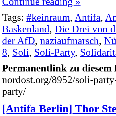
Continue reading »
Tags:
#keinraum
,
Antifa
,
An
Baskenland
,
Die Drei von 
der AfD
,
naziaufmarsch
,
Nü
8
,
Soli
,
Soli-Party
,
Solidarit
Permanentlink zu diesem 
nordost.org/8952/soli-party
party/
[Antifa Berlin] Thor S