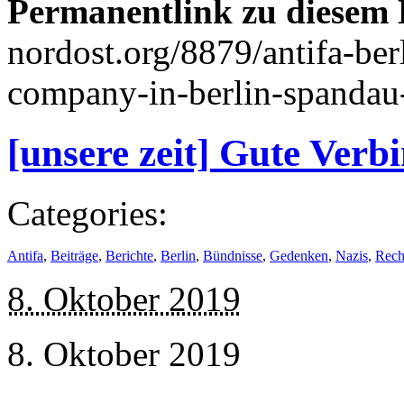
Permanentlink zu diesem 
nordost.org/8879/antifa-berl
company-in-berlin-spandau-
[unsere zeit] Gute Ver
Categories:
Antifa
,
Beiträge
,
Berichte
,
Berlin
,
Bündnisse
,
Gedenken
,
Nazis
,
Rech
8. Oktober 2019
8. Oktober 2019