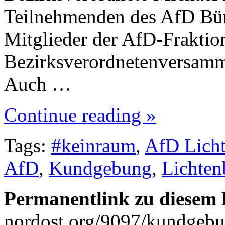
Teilnehmenden des AfD Bürg
Mitglieder der AfD-Fraktio
Bezirksverordnetenversamm
Auch …
Continue reading »
Tags:
#keinraum
,
AfD Lich
AfD
,
Kundgebung
,
Lichten
Permanentlink zu diesem 
nordost.org/9097/kundgebun