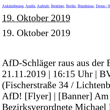
Ankündigung
,
Antifa
,
Aufrufe
,
Beiträge
,
Berlin
,
Bündnisse
,
Demo / 
19. Oktober 2019
19. Oktober 2019
AfD-Schläger raus aus de
21.11.2019 | 16:15 Uhr | 
(Fischerstraße 34 / Lichte
AfD! [Flyer] | [Banner] Am
Bezirksverordnete Michael 