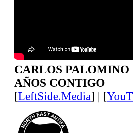
CARLOS PALOMINO | 1
AÑOS CONTIGO
[
LeftSide.Media
] | [
YouT