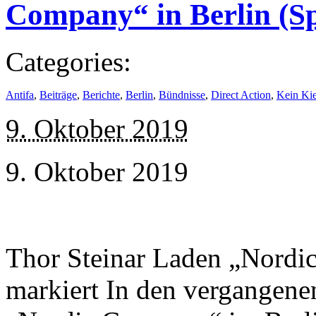
Company“ in Berlin (S
Categories:
Antifa
,
Beiträge
,
Berichte
,
Berlin
,
Bündnisse
,
Direct Action
,
Kein Kie
9. Oktober 2019
9. Oktober 2019
Thor Steinar Laden „Nordi
markiert In den vergangene