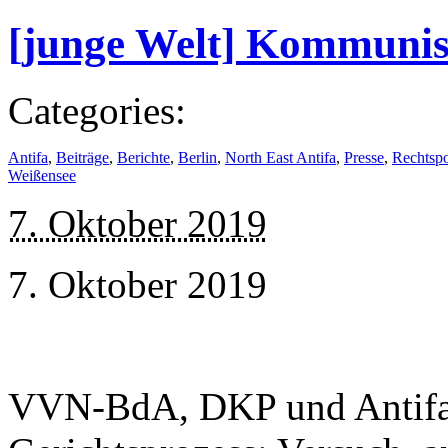
[junge Welt] Kommunist
Categories:
Antifa
,
Beiträge
,
Berichte
,
Berlin
,
North East Antifa
,
Presse
,
Rechtsp
Weißensee
7. Oktober 2019
7. Oktober 2019
VVN-BdA, DKP und Antifa