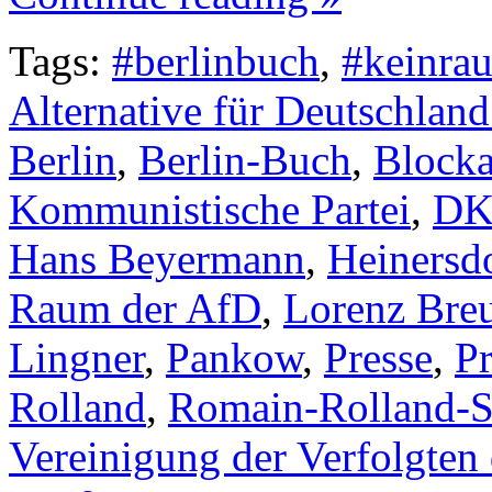
Tags:
#berlinbuch
,
#keinra
Alternative für Deutschlan
Berlin
,
Berlin-Buch
,
Block
Kommunistische Partei
,
DK
Hans Beyermann
,
Heinersd
Raum der AfD
,
Lorenz Bre
Lingner
,
Pankow
,
Presse
,
Pr
Rolland
,
Romain-Rolland-S
Vereinigung der Verfolgten