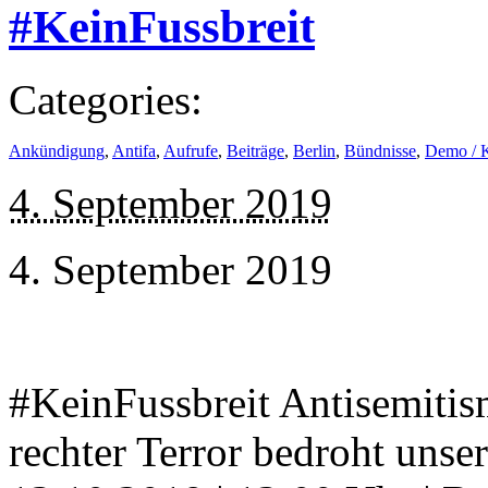
#KeinFussbreit
Categories:
Ankündigung
,
Antifa
,
Aufrufe
,
Beiträge
,
Berlin
,
Bündnisse
,
Demo / 
4. September 2019
4. September 2019
#KeinFussbreit Antisemitis
rechter Terror bedroht unse