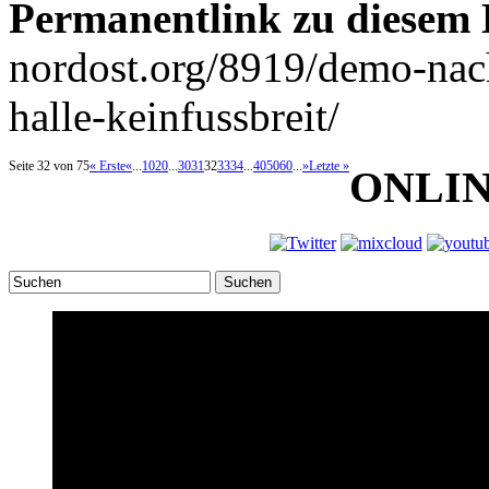
Permanentlink zu diesem 
nordost.org/8919/demo-nach
halle-keinfussbreit/
Seite 32 von 75
« Erste
«
...
10
20
...
30
31
32
33
34
...
40
50
60
...
»
Letzte »
ONLI
Suchen