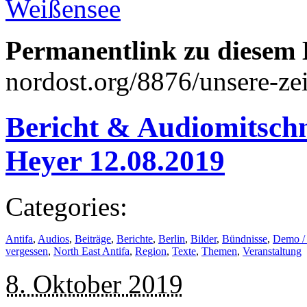
Weißensee
Permanentlink zu diesem 
nordost.org/8876/unsere-ze
Bericht & Audiomitsch
Heyer 12.08.2019
Categories:
Antifa
,
Audios
,
Beiträge
,
Berichte
,
Berlin
,
Bilder
,
Bündnisse
,
Demo /
vergessen
,
North East Antifa
,
Region
,
Texte
,
Themen
,
Veranstaltung
8. Oktober 2019