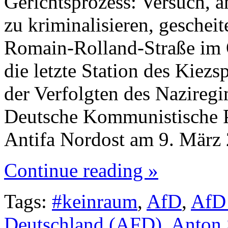
Gerichtsprozess: Versuch, a
zu kriminalisieren, geschei
Romain-Rolland-Straße im O
die letzte Station des Kiez
der Verfolgten des Nazireg
Deutsche Kommunistische 
Antifa Nordost am 9. März
Continue reading »
Tags:
#keinraum
,
AfD
,
AfD
Deutschland (AFD)
,
Anton