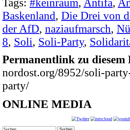
Tags:
#keinraum
,
Antifa
,
An
Baskenland
,
Die Drei von 
der AfD
,
naziaufmarsch
,
Nü
8
,
Soli
,
Soli-Party
,
Solidarit
Permanentlink zu diesem 
nordost.org/8952/soli-party
party/
ONLINE MEDIA
Suchen