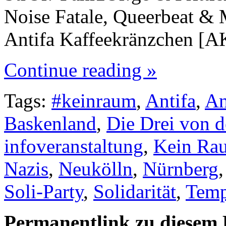
Noise Fatale, Queerbeat & 
Antifa Kaffeekränzchen [
Continue reading »
Tags:
#keinraum
,
Antifa
,
An
Baskenland
,
Die Drei von 
infoveranstaltung
,
Kein Ra
Nazis
,
Neukölln
,
Nürnberg
Soli-Party
,
Solidarität
,
Temp
Permanentlink zu diesem 