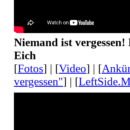
Niemand ist vergessen! 
Eich
[
Fotos
] | [
Video
] | [
Ankü
vergessen"
] | [
LeftSide.M