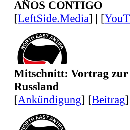
AÑOS CONTIGO
[
LeftSide.Media
] | [
YouT
Mitschnitt: Vortrag zu
Russland
[
Ankündigung
] [
Beitrag
]