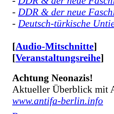
-
DDR & der neue Faschi
-
DDR & der neue Faschi
-
Deutsch-türkische Unti
[
Audio-Mitschnitte
]
[
Veranstaltungsreihe
]
Achtung Neonazis!
Aktueller Überblick mit 
www.antifa-berlin.info