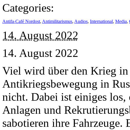
Categories:
Antifa-Café Nordost
,
Antimilitarismus
,
Audios
,
International
,
Media
,
14. August 2022
14. August 2022
Viel wird über den Krieg in 
Antikriegsbewegung in Russ
nicht. Dabei ist einiges los
Anlagen und Rekrutierungsb
sabotieren ihre Fahrzeuge. E