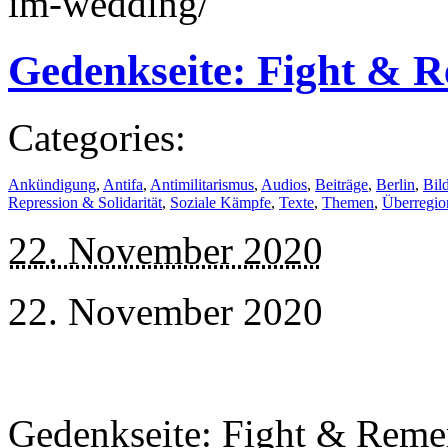
im-wedding/
Gedenkseite: Fight &
Categories:
Ankündigung
,
Antifa
,
Antimilitarismus
,
Audios
,
Beiträge
,
Berlin
,
Bil
Repression & Solidarität
,
Soziale Kämpfe
,
Texte
,
Themen
,
Überregio
22. November 2020
22. November 2020
Gedenkseite: Fight & Reme