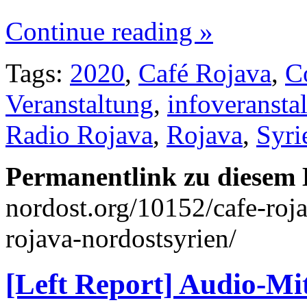
Continue reading »
Tags:
2020
,
Café Rojava
,
C
Veranstaltung
,
infoveransta
Radio Rojava
,
Rojava
,
Syri
Permanentlink zu diesem 
nordost.org/10152/cafe-roja
rojava-nordostsyrien/
[Left Report] Audio-Mit