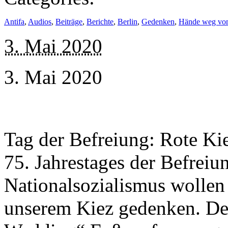
Antifa
,
Audios
,
Beiträge
,
Berichte
,
Berlin
,
Gedenken
,
Hände weg vo
3. Mai 2020
3. Mai 2020
Tag der Befreiung: Rote Ki
75. Jahrestages der Befrei
Nationalsozialismus wollen 
unserem Kiez gedenken. Den