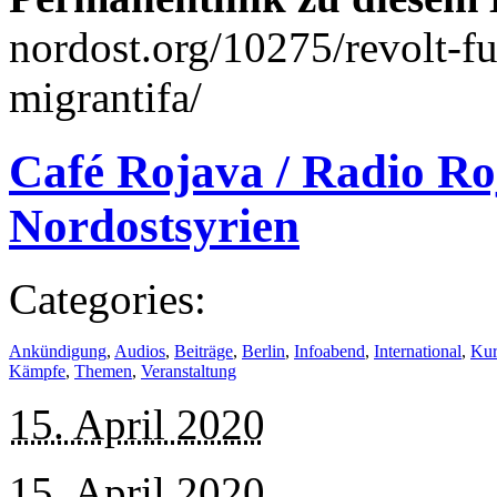
nordost.org/10275/revolt-fu
migrantifa/
Café Rojava / Radio Ro
Nordostsyrien
Categories:
Ankündigung
,
Audios
,
Beiträge
,
Berlin
,
Infoabend
,
International
,
Kur
Kämpfe
,
Themen
,
Veranstaltung
15. April 2020
15. April 2020