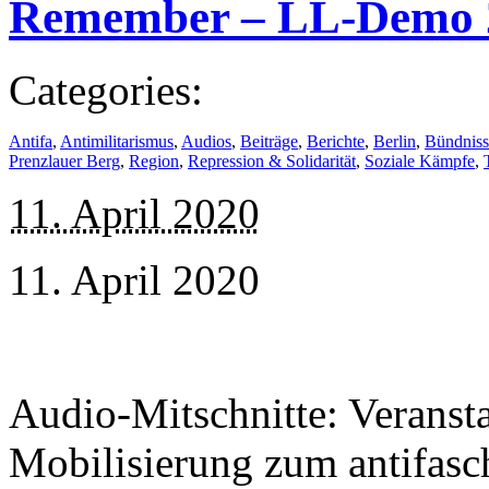
Remember – LL-Demo 
Categories:
Antifa
,
Antimilitarismus
,
Audios
,
Beiträge
,
Berichte
,
Berlin
,
Bündniss
Prenzlauer Berg
,
Region
,
Repression & Solidarität
,
Soziale Kämpfe
,
11. April 2020
11. April 2020
Audio-Mitschnitte: Verans
Mobilisierung zum antifasch