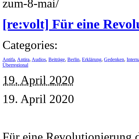
zum-8-mai/
[re:volt] Für eine Revo
Categories:
Antifa
,
Antira
,
Audios
,
Beiträge
,
Berlin
,
Erklärung
,
Gedenken
,
Intern
Überregional
19. April 2020
19. April 2020
Für eine Revolutionierung 