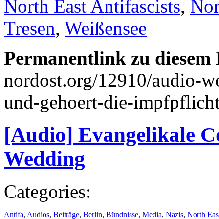
North East Antifascists
,
Nor
Tresen
,
Weißensee
Permanentlink zu diesem 
nordost.org/12910/audio-wo
und-gehoert-die-impfpflich
[Audio] Evangelikale 
Wedding
Categories:
Antifa
,
Audios
,
Beiträge
,
Berlin
,
Bündnisse
,
Media
,
Nazis
,
North Eas