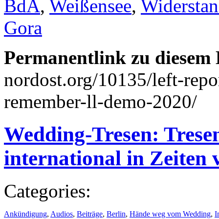
BdA
,
Weißensee
,
Widersta
Gora
Permanentlink zu diesem 
nordost.org/10135/left-repo
remember-ll-demo-2020/
Wedding-Tresen: Trese
international in Zeiten
Categories:
Ankündigung
,
Audios
,
Beiträge
,
Berlin
,
Hände weg vom Wedding
,
I