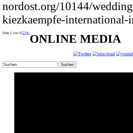
nordost.org/10144/wedding-
kiezkaempfe-international-i
Seite 1 von 4
1
2
3
4
»
ONLINE MEDIA
Suchen