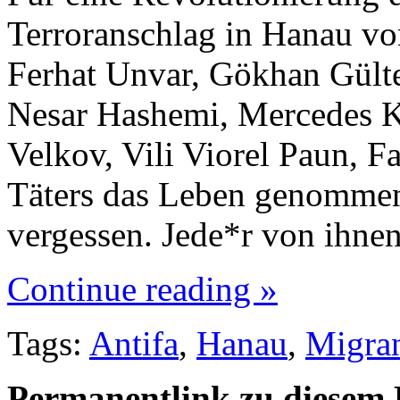
Terroranschlag in Hanau v
Ferhat Unvar, Gökhan Gülte
Nesar Hashemi, Mercedes K
Velkov, Vili Viorel Paun, F
Täters das Leben genommen
vergessen. Jede*r von ihne
Continue reading »
Tags:
Antifa
,
Hanau
,
Migran
Permanentlink zu diesem 