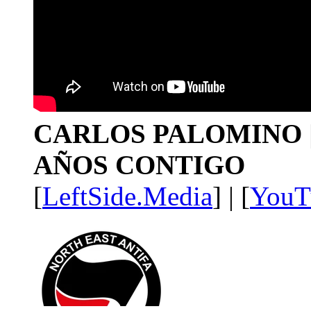
CARLOS PALOMINO | 1
AÑOS CONTIGO
[
LeftSide.Media
] | [
YouT