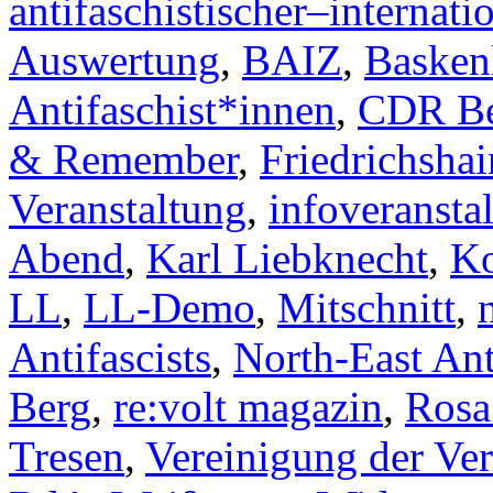
antifaschistischer–internati
Auswertung
,
BAIZ
,
Basken
Antifaschist*innen
,
CDR Be
& Remember
,
Friedrichshai
Veranstaltung
,
infoveransta
Abend
,
Karl Liebknecht
,
K
LL
,
LL-Demo
,
Mitschnitt
,
Antifascists
,
North-East Ant
Berg
,
re:volt magazin
,
Rosa
Tresen
,
Vereinigung der Ver