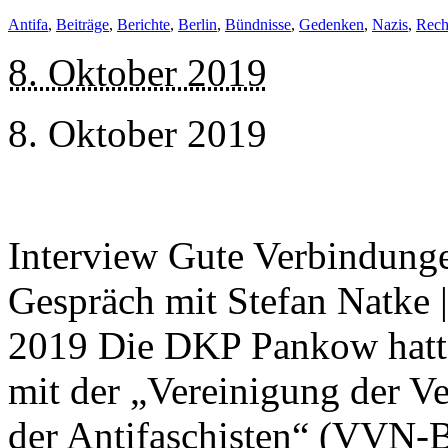
Antifa
,
Beiträge
,
Berichte
,
Berlin
,
Bündnisse
,
Gedenken
,
Nazis
,
Rech
8. Oktober 2019
8. Oktober 2019
Interview Gute Verbindung
Gespräch mit Stefan Natke
2019 Die DKP Pankow hatt
mit der „Vereinigung der V
der Antifaschisten“ (VVN-