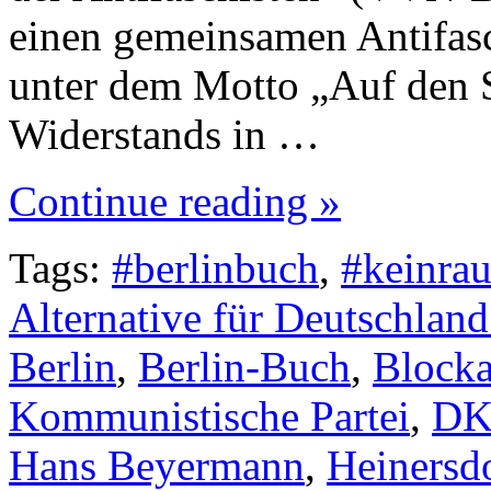
einen gemeinsamen Antifasc
unter dem Motto „Auf den S
Widerstands in …
Continue reading »
Tags:
#berlinbuch
,
#keinra
Alternative für Deutschlan
Berlin
,
Berlin-Buch
,
Block
Kommunistische Partei
,
DK
Hans Beyermann
,
Heinersd