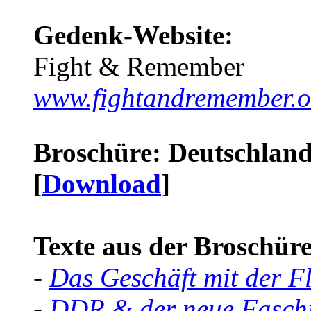
Gedenk-Website:
Fight & Remember
www.fightandremember.o
Broschüre: Deutschland 
[
Download
]
Texte aus der Broschüre 
-
Das Geschäft mit der F
-
DDR & der neue Faschi