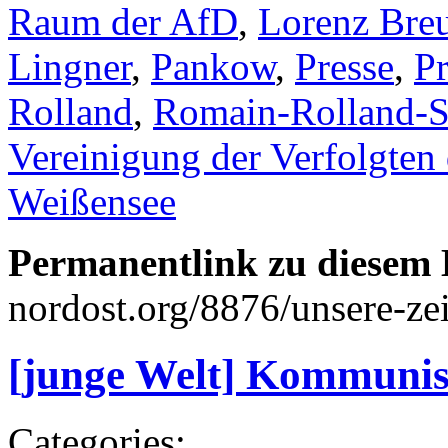
Raum der AfD
,
Lorenz Bre
Lingner
,
Pankow
,
Presse
,
Pr
Rolland
,
Romain-Rolland-S
Vereinigung der Verfolgten
Weißensee
Permanentlink zu diesem 
nordost.org/8876/unsere-ze
[junge Welt] Kommunist
Categories: