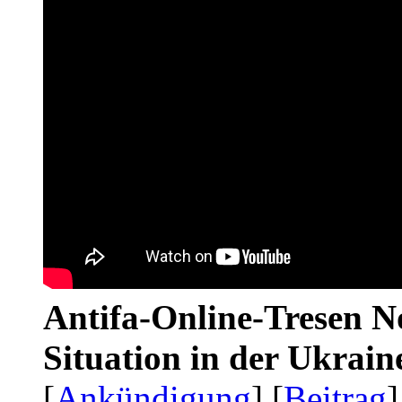
Antifa-Online-Tresen No
Situation in der Ukrai
[
Ankündigung
] [
Beitrag
]