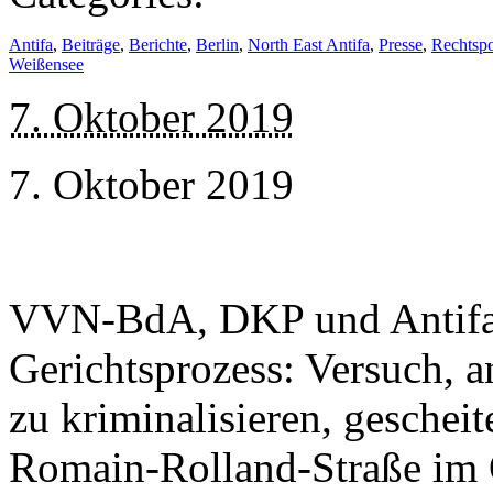
Antifa
,
Beiträge
,
Berichte
,
Berlin
,
North East Antifa
,
Presse
,
Rechtsp
Weißensee
7. Oktober 2019
7. Oktober 2019
VVN-BdA, DKP und Antifa
Gerichtsprozess: Versuch, a
zu kriminalisieren, geschei
Romain-Rolland-Straße im O