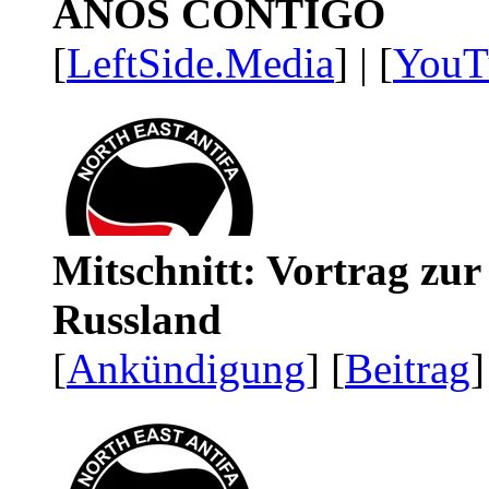
AÑOS CONTIGO
[
LeftSide.Media
] | [
YouT
Mitschnitt: Vortrag zu
Russland
[
Ankündigung
] [
Beitrag
]