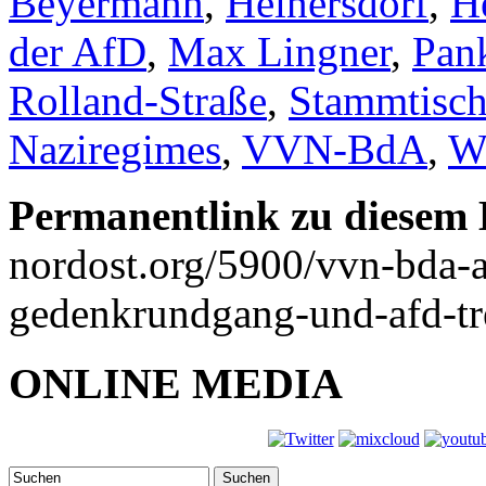
Beyermann
,
Heinersdorf
,
H
der AfD
,
Max Lingner
,
Pan
Rolland-Straße
,
Stammtisc
Naziregimes
,
VVN-BdA
,
W
Permanentlink zu diesem 
nordost.org/5900/vvn-bda-an
gedenkrundgang-und-afd-tr
ONLINE MEDIA
Suchen