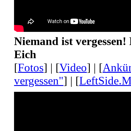
Niemand ist vergessen! 
Eich
[
Fotos
] | [
Video
] | [
Ankü
vergessen"
] | [
LeftSide.M