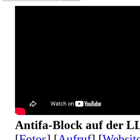
Antifa-Block auf der 
[
Fotos
] [
Aufruf
] [
Websit