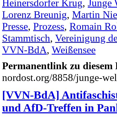
Heinersdorfer Krug
,
Junge 
Lorenz Breunig
,
Martin Nie
Presse
,
Prozess
,
Romain Ro
Stammtisch
,
Vereinigung de
VVN-BdA
,
Weißensee
Permanentlink zu diesem 
nordost.org/8858/junge-we
[VVN-BdA] Antifaschis
und AfD-Treffen in Pa