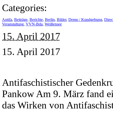
Categories:
Antifa
,
Beiträge
,
Berichte
,
Berlin
,
Bilder
,
Demo / Kundgebung
,
Direc
Veranstaltung
,
VVN-Bda
,
Weißensee
15. April 2017
15. April 2017
Antifaschistischer Gedenkr
Pankow Am 9. März fand ei
das Wirken von Antifaschis