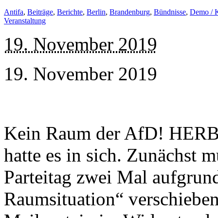
Antifa
,
Beiträge
,
Berichte
,
Berlin
,
Brandenburg
,
Bündnisse
,
Demo / 
Veranstaltung
19. November 2019
19. November 2019
Kein Raum der AfD! HERB
hatte es in sich. Zunächst m
Parteitag zwei Mal aufgrun
Raumsituation“ verschieben.