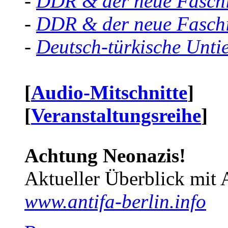
-
DDR & der neue Faschi
-
DDR & der neue Faschi
-
Deutsch-türkische Unti
[
Audio-Mitschnitte
]
[
Veranstaltungsreihe
]
Achtung Neonazis!
Aktueller Überblick mit 
www.antifa-berlin.info