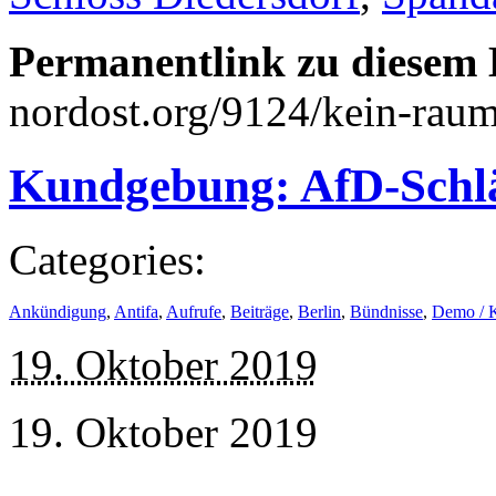
Permanentlink zu diesem 
nordost.org/9124/kein-raum
Kundgebung: AfD-Schlä
Categories:
Ankündigung
,
Antifa
,
Aufrufe
,
Beiträge
,
Berlin
,
Bündnisse
,
Demo / 
19. Oktober 2019
19. Oktober 2019