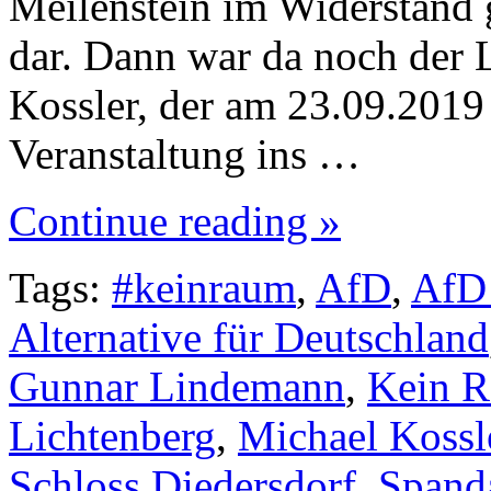
Meilenstein im Widerstand g
dar. Dann war da noch der 
Kossler, der am 23.09.2019
Veranstaltung ins …
Continue reading »
Tags:
#keinraum
,
AfD
,
AfD 
Alternative für Deutschland
Gunnar Lindemann
,
Kein R
Lichtenberg
,
Michael Kossl
Schloss Diedersdorf
,
Spand