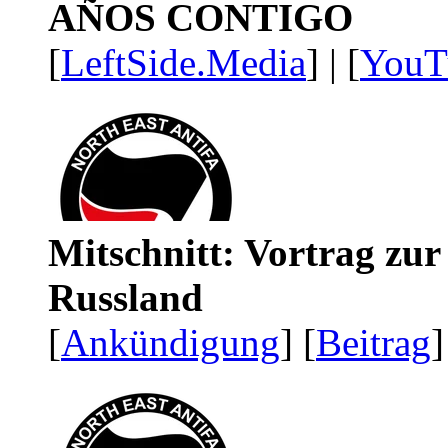
AÑOS CONTIGO
[
LeftSide.Media
] | [
YouT
Mitschnitt: Vortrag zu
Russland
[
Ankündigung
] [
Beitrag
]