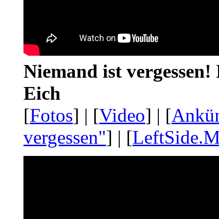
Niemand ist vergessen! 
Eich
[
Fotos
] | [
Video
] | [
Ankü
vergessen"
] | [
LeftSide.M