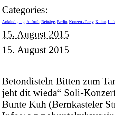
Categories:
Ankündigung
,
Aufrufe
,
Beiträge
,
Berlin
,
Konzert / Party
,
Kultur
,
Link
15. August 2015
15. August 2015
Betondisteln Bitten zum Tan
jeht dit wieda“ Soli-Konzer
Bunte Kuh (Bernkasteler St