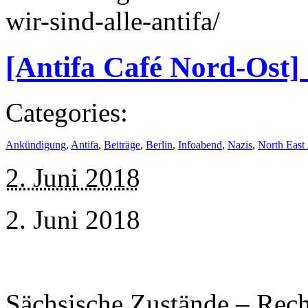
wir-sind-alle-antifa/
[Antifa Café Nord-Ost]
Categories:
Ankündigung
,
Antifa
,
Beiträge
,
Berlin
,
Infoabend
,
Nazis
,
North East 
2. Juni 2018
2. Juni 2018
Sächsische Zustände – Rech