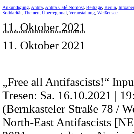
Ankündigung
,
Antifa
,
Antifa-Café Nordost
,
Beiträge
,
Berlin
,
Infoabe
Solidarität
,
Themen
,
Überregional
,
Veranstaltung
,
Weißensee
11. Oktober 2021
11. Oktober 2021
„Free all Antifascists!“ Inp
Tresen: Sa. 16.10.2021 | 1
(Bernkasteler Straße 78 / W
North-East Antifascists [N