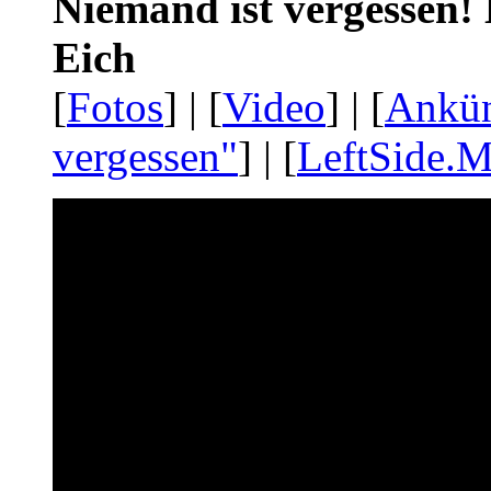
Niemand ist vergessen! 
Eich
[
Fotos
] | [
Video
] | [
Ankü
vergessen"
] | [
LeftSide.M