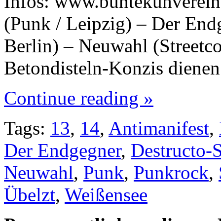
Infos: www.buntekuhverein
(Punk / Leipzig) – Der End
Berlin) – Neuwahl (Streetcor
Betondisteln-Konzis diene
Continue reading »
Tags:
13
,
14
,
Antimanifest
,
Der Endgegner
,
Destructo-
Neuwahl
,
Punk
,
Punkrock
,
Übelzt
,
Weißensee