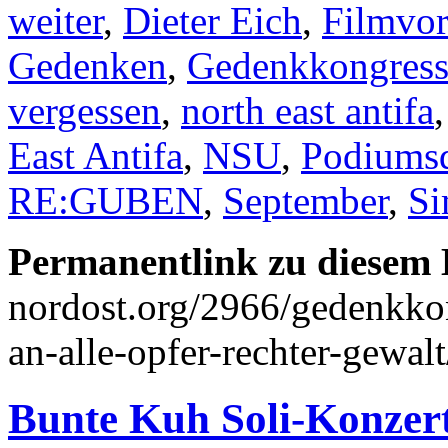
weiter
,
Dieter Eich
,
Filmvo
Gedenken
,
Gedenkkongres
vergessen
,
north east antifa
East Antifa
,
NSU
,
Podiumsd
RE:GUBEN
,
September
,
Si
Permanentlink zu diesem 
nordost.org/2966/gedenkkon
an-alle-opfer-rechter-gewalt
Bunte Kuh Soli-Konzert