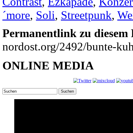
Contrast
,
Ezkapade
,
Konzer
´more
,
Soli
,
Streetpunk
,
We
Permanentlink zu diesem 
nordost.org/2492/bunte-kuh
ONLINE MEDIA
Suchen