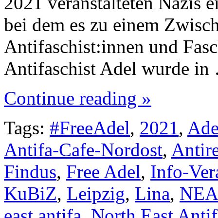
2021 veranstalteten Nazis e
bei dem es zu einem Zwisch
Antifaschist:innen und Fas
Antifaschist Adel wurde in
Continue reading »
Tags:
#FreeAdel
,
2021
,
Ade
Antifa-Cafe-Nordost
,
Antir
Findus
,
Free Adel
,
Info-Ver
KuBiZ
,
Leipzig
,
Lina
,
NE
east antifa
,
North East Antif