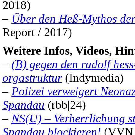
2018)
–
Über den Heß-Mythos der
Report / 2017)
Weitere Infos, Videos, Hi
–
(B) gegen den rudolf hes
orgastruktur
(Indymedia)
–
Polizei verweigert Neonaz
Spandau
(rbb|24)
–
NS(U) – Verherrlichung s
Spandau blockieren!
(VVN