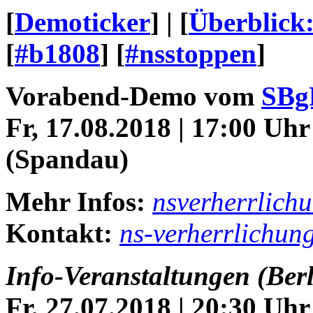
[
Demoticker
] | [
Überblick
[
#b1808
] [
#nsstoppen
]
Vorabend-Demo vom
SBg
Fr, 17.08.2018 | 17:00 Uh
(Spandau)
Mehr Infos:
nsverherrlich
Kontakt:
ns-verherrlichun
Info-Veranstaltungen (Berl
Fr, 27.07.2018 | 20:30 Uhr