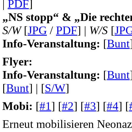
|
PDF
]
„NS stopp“ & „Die rechte
S/W
[
JPG
/
PDF
] |
W/S
[
JP
Info-Veranstaltung:
[
Bunt
Flyer:
Info-Veranstaltung:
[
Bunt
[
Bunt
] | [
S/W
]
Mobi:
[
#1
] [
#2
] [
#3
] [
#4
] [
Erneut mobilisieren Neonaz