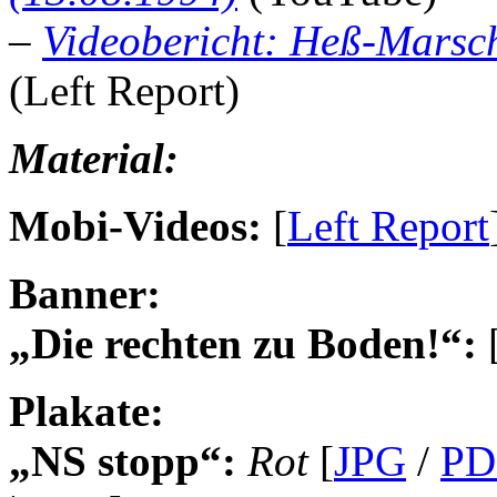
–
Videobericht: Heß-Marsc
(Left Report)
Material:
Mobi-Videos:
[
Left Report
Banner:
„Die rechten zu Boden!“:
Plakate:
„NS stopp“:
Rot
[
JPG
/
PD