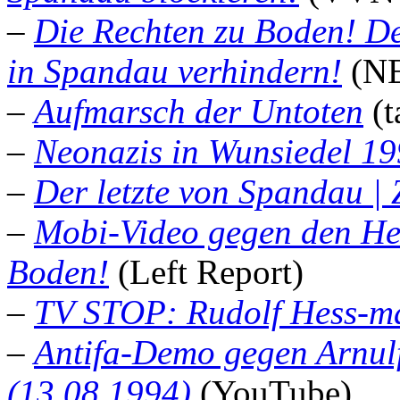
–
Die Rechten zu Boden! D
in Spandau verhindern!
(N
–
Aufmarsch der Untoten
(t
–
Neonazis in Wunsiedel 1
–
Der letzte von Spandau |
–
Mobi-Video gegen den He
Boden!
(Left Report)
–
TV STOP: Rudolf Hess-ma
–
Antifa-Demo gegen Arnul
(13.08.1994)
(YouTube)