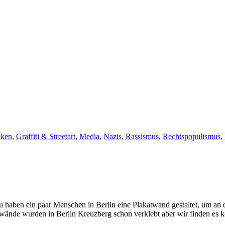
ken
,
Graffiti & Streetart
,
Media
,
Nazis
,
Rassismus
,
Rechtspopulismus
,
 haben ein paar Menschen in Berlin eine Plakatwand gestaltet, um an
twände wurden in Berlin Kreuzberg schon verklebt aber wir finden es