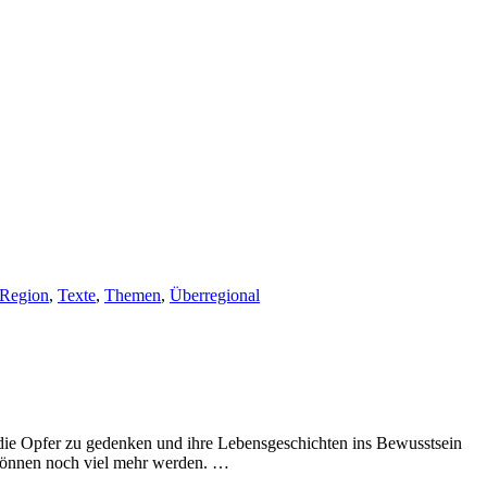
Region
,
Texte
,
Themen
,
Überregional
 die Opfer zu gedenken und ihre Lebensgeschichten ins Bewusstsein
 können noch viel mehr werden. …