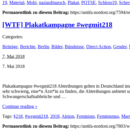
19
,
Material
,
Mobi
,
naziaufmarsch
,
Plakat
,
POTSE
,
Schloss19
,
Schre
Permanentlink zu diesem Beitrag:
https://antifa-nordost.org/7594
[WTF] Plakatkampagne #wegmit218
Categories:
Beiträge
,
Berichte
,
Berlin
,
Bilder
,
Bündnisse
,
Direct Action
,
Gender
,
7. Mai 2018
7. Mai 2018
Plakatkampagne #wegmit218 Abtreibungen gelten in Deutschland immer
sehr schwierig, eine*n Ärzt*in zu finden, die Abtreibungen anbietet 
Schwangerschaftsabbrüche und …
Continue reading »
Tags:
§218
,
#wegmit218
,
2018
,
Aktion
,
Feminism
,
Feminismus
,
Mars
Permanentlink zu diesem Beitrag:
https://antifa-nordost.org/7803