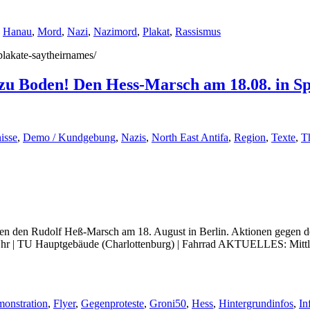
,
Hanau
,
Mord
,
Nazi
,
Nazimord
,
Plakat
,
Rassismus
/plakate-saytheirnames/
 zu Boden! Den Hess-Marsch am 18.08. in S
isse
,
Demo / Kundgebung
,
Nazis
,
North East Antifa
,
Region
,
Texte
,
T
 den Rudolf Heß-Marsch am 18. August in Berlin. Aktionen gegen den 
Uhr | TU Hauptgebäude (Charlottenburg) | Fahrrad AKTUELLES: Mittler
onstration
,
Flyer
,
Gegenproteste
,
Groni50
,
Hess
,
Hintergrundinfos
,
In