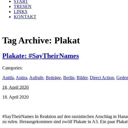
START
TRESEN
LINKS
KONTAKT
Tag Archive:
Plakat
Plakate: #SayTheirNames
Categories:
Antifa
,
Antira
,
Aufrufe
,
Beiträge
,
Berlin
,
Bilder
,
Direct Action
,
Geden
18. April 2020
18. April 2020
#SayTheirNames In Reaktion auf den rassistischen Anschlag in Hanau
zu rufen. Herausgekommen sind zwölf Plakate in A3. Ein paar Plaka