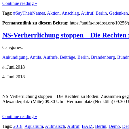
Continue reading »
Tags:
#SayTheirNames
,
Aktion
,
Anschlag
,
Aufruf
,
Berlin
,
Gedenken
Permanentlink zu diesem Beitrag:
https://antifa-nordost.org/10256
NS-Verherrlichung stoppen – Die Rechten
Categories:
Ankündigung
,
Antifa
,
Aufrufe
,
Beiträge
,
Berlin
,
Brandenburg
,
Bündn
4. Juni 2018
4. Juni 2018
NS-Verherrlichung stoppen – Die Rechten zu Boden! Zusammen gegen
Alexanderplatz (Mitte) 09:30 Uhr | Hermannplatz (Neukölln) 09:30 
…
Continue reading »
Tags:
2018
,
Aquarium
,
Aufmarsch
,
Aufruf
,
BAIZ
,
Berlin
,
Demo
,
Dem