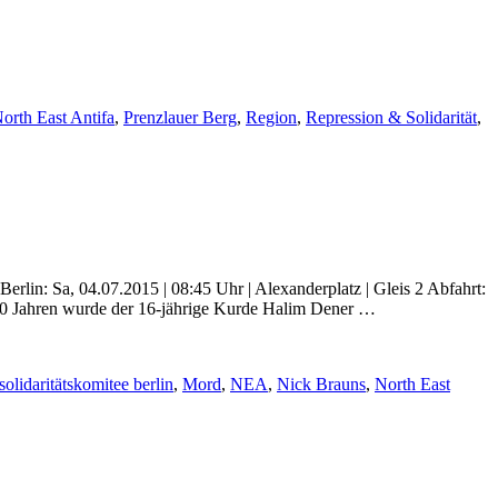
orth East Antifa
,
Prenzlauer Berg
,
Region
,
Repression & Solidarität
,
rlin: Sa, 04.07.2015 | 08:45 Uhr | Alexanderplatz | Gleis 2 Abfahrt:
or 20 Jahren wurde der 16-jährige Kurde Halim Dener …
solidaritätskomitee berlin
,
Mord
,
NEA
,
Nick Brauns
,
North East