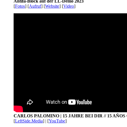
Antifa-Block auf der LL-Demo 2023
[
Fotos
] [
Aufruf
] [
Website
] [
Video
]
CARLOS PALOMINO | 15 JAHRE BEI DIR // 15 AÑO
[
LeftSide.Media
] | [
YouTube
]