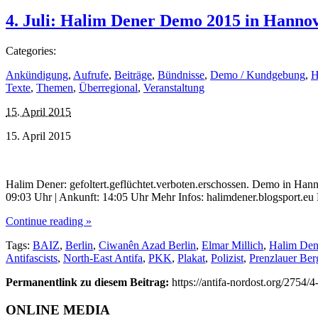
4. Juli: Halim Dener Demo 2015 in Hannov
Categories:
Ankündigung
,
Aufrufe
,
Beiträge
,
Bündnisse
,
Demo / Kundgebung
,
H
Texte
,
Themen
,
Überregional
,
Veranstaltung
15. April 2015
15. April 2015
Halim Dener: gefoltert.geflüchtet.verboten.erschossen. Demo in Hanno
09:03 Uhr | Ankunft: 14:05 Uhr Mehr Infos: halimdener.blogsport.eu 
Continue reading »
Tags:
BAIZ
,
Berlin
,
Ciwanên Azad Berlin
,
Elmar Millich
,
Halim Den
Antifascists
,
North-East Antifa
,
PKK
,
Plakat
,
Polizist
,
Prenzlauer Ber
Permanentlink zu diesem Beitrag:
https://antifa-nordost.org/2754
ONLINE MEDIA