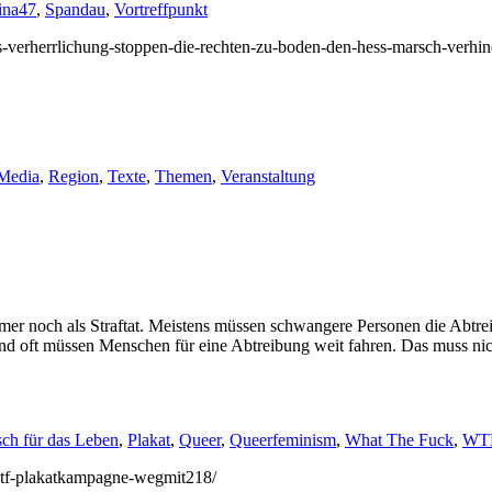
ina47
,
Spandau
,
Vortreffpunkt
/ns-verherrlichung-stoppen-die-rechten-zu-boden-den-hess-marsch-verhin
Media
,
Region
,
Texte
,
Themen
,
Veranstaltung
 noch als Straftat. Meistens müssen schwangere Personen die Abtreib
und oft müssen Menschen für eine Abtreibung weit fahren. Das muss nich
ch für das Leben
,
Plakat
,
Queer
,
Queerfeminism
,
What The Fuck
,
WT
/wtf-plakatkampagne-wegmit218/