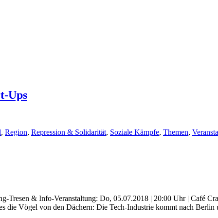
t-Ups
d
,
Region
,
Repression & Solidarität
,
Soziale Kämpfe
,
Themen
,
Veransta
-Tresen & Info-Veranstaltung: Do, 05.07.2018 | 20:00 Uhr | Café Cra
s die Vögel von den Dächern: Die Tech-Industrie kommt nach Berlin u