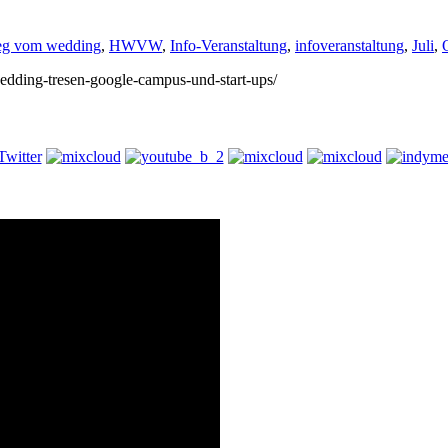
eg vom wedding
,
HWVW
,
Info-Veranstaltung
,
infoveranstaltung
,
Juli
,
/wedding-tresen-google-campus-und-start-ups/