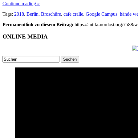
Continue reading »
Tags:
2018
,
Berlin
,
Broschüre
,
cafe cralle
,
Google Campus
,
hände w
Permanentlink zu diesem Beitrag:
https://antifa-nordost.org/7588
ONLINE MEDIA
Suchen