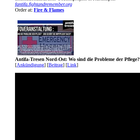
fantifa.fightandremember.org
Order at:
Fire & Flames
Antifa-Tresen Nord-Ost: Wo sind die Probleme der Pflege?
[
Ankündigung
] [
Beitrag
] [
Link
]