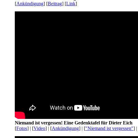
[
Ankündigung
] [
Beitrag
] [
Link
]
Niemand ist vergessen! Eine Gedenktafel für Dieter Eich
[
Fotos
] | [
Video
] | [
Ankündigung
] | [
"Niemand ist vergessen"
] |