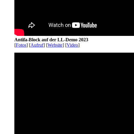
Antifa-Block auf der LL-Demo 2023
[
Fotos
] [
Aufruf
] [
Website
] [
Video
]