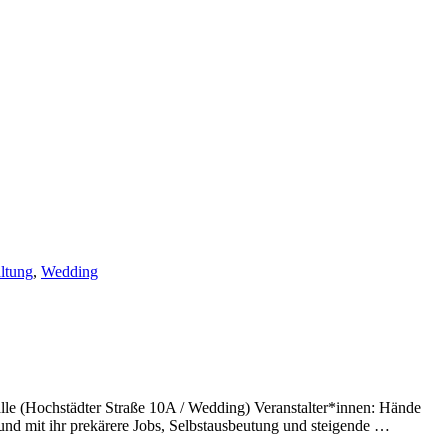
ltung
,
Wedding
lle (Hochstädter Straße 10A / Wedding) Veranstalter*innen: Hände
nd mit ihr prekärere Jobs, Selbstausbeutung und steigende …