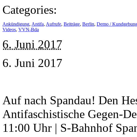
Categories:
Ankündigung
,
Antifa
,
Aufrufe
,
Beiträge
,
Berlin
,
Demo / Kundgebun
Videos
,
VVN-Bda
6. Juni 2017
6. Juni 2017
Auf nach Spandau! Den Hes
Antifaschistische Gegen-De
11:00 Uhr | S-Bahnhof Spa