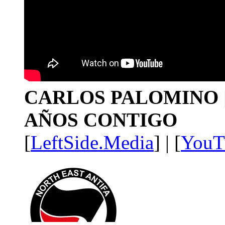
CARLOS PALOMINO | 1
AÑOS CONTIGO
[
LeftSide.Media
] | [
YouT