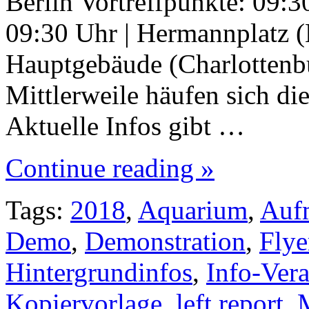
Berlin Vortreffpunkte: 09:3
09:30 Uhr | Hermannplatz (
Hauptgebäude (Charlotten
Mittlerweile häufen sich d
Aktuelle Infos gibt …
Continue reading »
Tags:
2018
,
Aquarium
,
Auf
Demo
,
Demonstration
,
Flye
Hintergrundinfos
,
Info-Vera
Kopiervorlage
,
left report
,