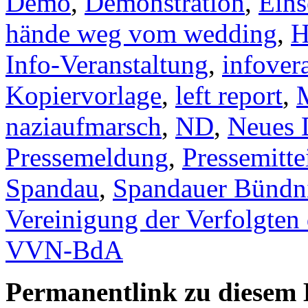
Demo
,
Demonstration
,
Eins
hände weg vom wedding
,
H
Info-Veranstaltung
,
infover
Kopiervorlage
,
left report
,
naziaufmarsch
,
ND
,
Neues 
Pressemeldung
,
Pressemitte
Spandau
,
Spandauer Bündni
Vereinigung der Verfolgten
VVN-BdA
Permanentlink zu diesem 