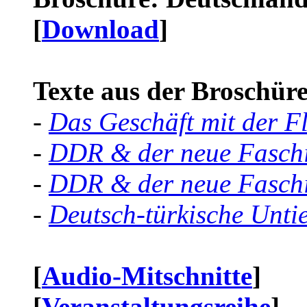
[
Download
]
Texte aus der Broschüre 
-
Das Geschäft mit der F
-
DDR & der neue Faschi
-
DDR & der neue Faschi
-
Deutsch-türkische Unti
[
Audio-Mitschnitte
]
[
Veranstaltungsreihe
]