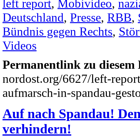
left report
,
Mobivideo
,
nazi
Deutschland
,
Presse
,
RBB
,
Bündnis gegen Rechts
,
Stö
Videos
Permanentlink zu diesem 
nordost.org/6627/left-repor
aufmarsch-in-spandau-gesto
Auf nach Spandau! Den
verhindern!