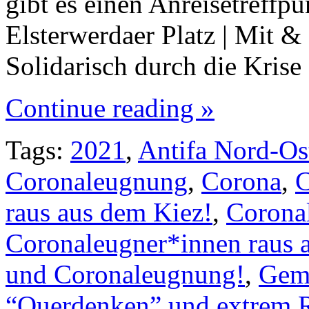
gibt es einen Anreisetreffp
Elsterwerdaer Platz | Mit &
Solidarisch durch die Kris
Continue reading »
Tags:
2021
,
Antifa Nord-Os
Coronaleugnung
,
Corona
,
C
raus aus dem Kiez!
,
Corona
Coronaleugner*innen raus 
und Coronaleugnung!
,
Gem
“Querdenken” und extrem 