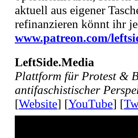
aktuell aus eigener Tasc
refinanzieren könnt ihr j
www.patreon.com/lefts
LeftSide.Media
Plattform für Protest &
antifaschistischer Perspe
[
Website
] [
YouTube
] [
Tw