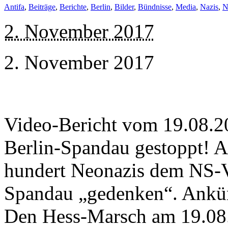
Antifa
,
Beiträge
,
Berichte
,
Berlin
,
Bilder
,
Bündnisse
,
Media
,
Nazis
,
N
2. November 2017
2. November 2017
Video-Bericht vom 19.08.2
Berlin-Spandau gestoppt! 
hundert Neonazis dem NS-V
Spandau „gedenken“. Ankü
Den Hess-Marsch am 19.08. 