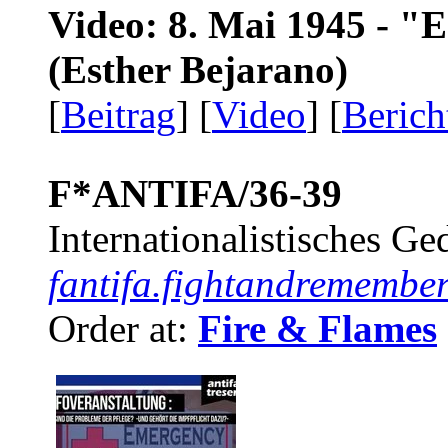
Video: 8. Mai 1945 - "
(Esther Bejarano)
[
Beitrag
] [
Video
] [
Berich
F*ANTIFA/36-39
Internationalistisches G
fantifa.fightandremember
Order at:
Fire & Flames