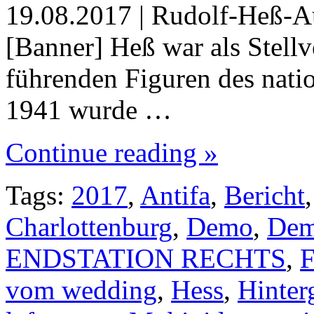
19.08.2017 | Rudolf-Heß-Au
[Banner] Heß war als Stellve
führenden Figuren des natio
1941 wurde …
Continue reading »
Tags:
2017
,
Antifa
,
Bericht
Charlottenburg
,
Demo
,
Dem
ENDSTATION RECHTS
,
F
vom wedding
,
Hess
,
Hinter