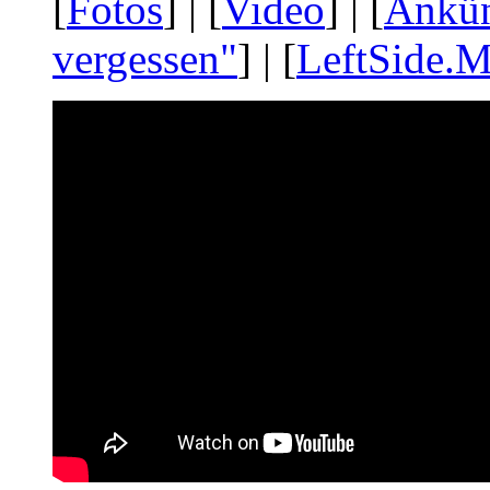
[
Fotos
] | [
Video
] | [
Ankü
vergessen"
] | [
LeftSide.M