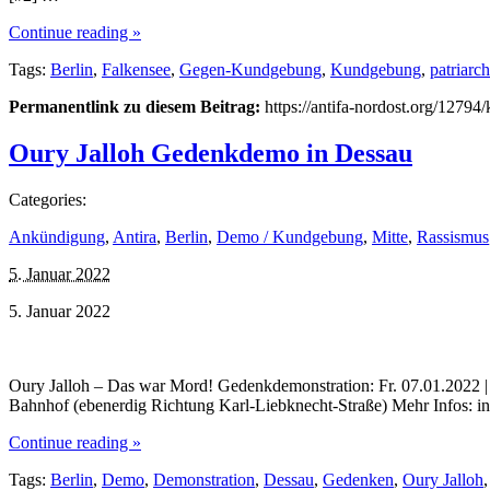
Continue reading »
Tags:
Berlin
,
Falkensee
,
Gegen-Kundgebung
,
Kundgebung
,
patriarc
Permanentlink zu diesem Beitrag:
https://antifa-nordost.org/1279
Oury Jalloh Gedenkdemo in Dessau
Categories:
Ankündigung
,
Antira
,
Berlin
,
Demo / Kundgebung
,
Mitte
,
Rassismus
5. Januar 2022
5. Januar 2022
Oury Jalloh – Das war Mord! Gedenkdemonstration: Fr. 07.01.2022 | 1
Bahnhof (ebenerdig Richtung Karl-Liebknecht-Straße) Mehr Infos: in
Continue reading »
Tags:
Berlin
,
Demo
,
Demonstration
,
Dessau
,
Gedenken
,
Oury Jalloh