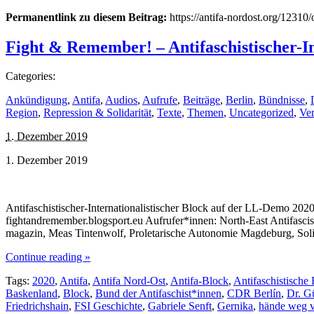
Permanentlink zu diesem Beitrag:
https://antifa-nordost.org/1231
Fight & Remember! – Antifaschistischer-I
Categories:
Ankündigung
,
Antifa
,
Audios
,
Aufrufe
,
Beiträge
,
Berlin
,
Bündnisse
,
Region
,
Repression & Solidarität
,
Texte
,
Themen
,
Uncategorized
,
Ver
1. Dezember 2019
1. Dezember 2019
Antifaschistischer-Internationalistischer Block auf der LL-Demo 202
fightandremember.blogsport.eu Aufrufer*innen: North-East Antifascists
magazin, Meas Tintenwolf, Proletarische Autonomie Magdeburg, Sol
Continue reading »
Tags:
2020
,
Antifa
,
Antifa Nord-Ost
,
Antifa-Block
,
Antifaschistische
Baskenland
,
Block
,
Bund der Antifaschist*innen
,
CDR Berlín
,
Dr. G
Friedrichshain
,
FSI Geschichte
,
Gabriele Senft
,
Gernika
,
hände weg 