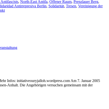
Antifascists
,
North-East Antifa
,
Offener Raum
,
Prenzlauer Berg
,
lidaridad Antirrepresiva Berlin
,
Solidarität
,
Tresen
,
Vereinigung der
nkt
ranstaltung
ehr Infos: initiativeouryjalloh.wordpress.com Am 7. Januar 2005
achsen-Anhalt. Die Angehörigen versuchen gemeinsam mit der