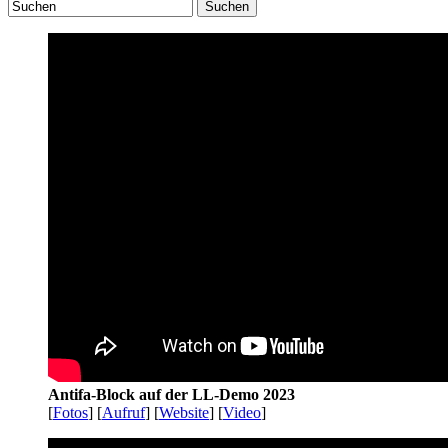
Suchen
Antifa-Block auf der LL-Demo 2023
[
Fotos
] [
Aufruf
] [
Website
] [
Video
]