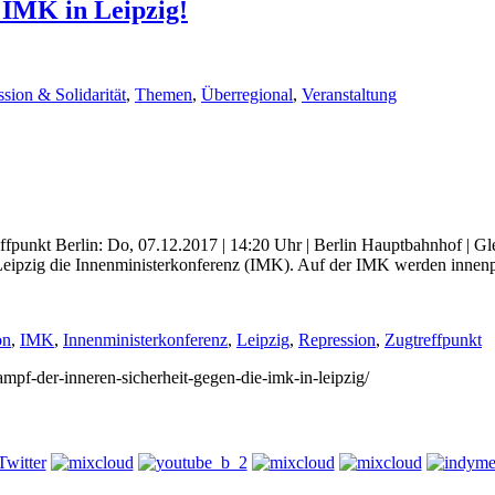
 IMK in Leipzig!
sion & Solidarität
,
Themen
,
Überregional
,
Veranstaltung
punkt Berlin: Do, 07.12.2017 | 14:20 Uhr | Berlin Hauptbahnhof | Gl
Leipzig die Innenministerkonferenz (IMK). Auf der IMK werden innenp
on
,
IMK
,
Innenministerkonferenz
,
Leipzig
,
Repression
,
Zugtreffpunkt
kampf-der-inneren-sicherheit-gegen-die-imk-in-leipzig/