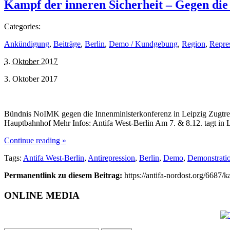
Kampf der inneren Sicherheit – Gegen die
Categories:
Ankündigung
,
Beiträge
,
Berlin
,
Demo / Kundgebung
,
Region
,
Repres
3. Oktober 2017
3. Oktober 2017
Bündnis NoIMK gegen die Innenministerkonferenz in Leipzig Zugtreff
Hauptbahnhof Mehr Infos: Antifa West-Berlin Am 7. & 8.12. tagt in 
Continue reading »
Tags:
Antifa West-Berlin
,
Antirepression
,
Berlin
,
Demo
,
Demonstrati
Permanentlink zu diesem Beitrag:
https://antifa-nordost.org/6687/
ONLINE MEDIA