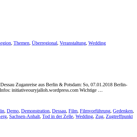
egion
,
Themen
,
Überregional
,
Veranstaltung
,
Wedding
Dessau Zuganreise aus Berlin & Potsdam: So, 07.01.2018 Berlin-
 Infos: initiativeouryjalloh.wordpress.com Wichtige …
lin
,
Demo
,
Demonstration
,
Dessau
,
Film
,
Filmvorführung
,
Gedenken
,
Berg
,
Sachsen-Anhalt
,
Tod in der Zelle
,
Wedding
,
Zug
,
Zugtreffpunkt