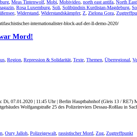
burg
,
Meas Tintenwolf
,
Mobi
,
Mobivideo
,
north east antifa
,
North East 
magazin
,
Rosa Luxemburg
,
Soli
,
Solibündnis Kurdistan-Magdeburg
,
So
ißensee
,
Widerstand
,
Widerstandskämpfer
,
Z
,
Zielona Gora
,
Zugtreffpu
ntifaschistischer-internationalister-block-auf-der-ll-demo-2020/
 war Mord!
mus
,
Region
,
Repression & Solidarität
,
Texte
,
Themen
,
Überregional
,
Ve
 Di, 07.01.2020 | 11:45 Uhr | Berlin Hauptbahnhof (Gleis 13 / RE7) M
nstgebäudes Wolfgangstraße 25 des Polizeireviers Dessau-Roßlau in S
n
,
Oury Jalloh
,
Polizeigewalt
,
rassistischer Mord
,
Zug
,
Zugtreffpunkt