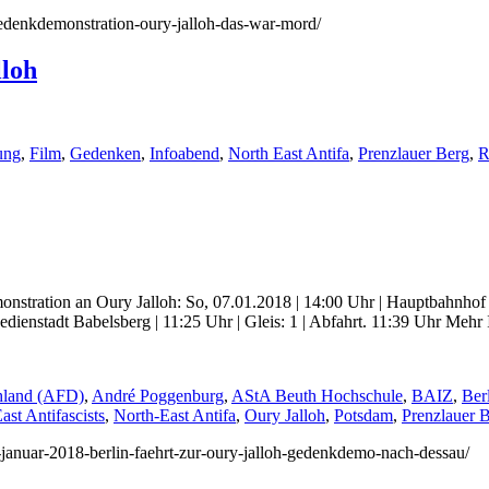
/gedenkdemonstration-oury-jalloh-das-war-mord/
lloh
ung
,
Film
,
Gedenken
,
Infoabend
,
North East Antifa
,
Prenzlauer Berg
,
R
stration an Oury Jalloh: So, 07.01.2018 | 14:00 Uhr | Hauptbahnhof 
edienstadt Babelsberg | 11:25 Uhr | Gleis: 1 | Abfahrt. 11:39 Uhr Mehr
chland (AFD)
,
André Poggenburg
,
AStA Beuth Hochschule
,
BAIZ
,
Ber
ast Antifascists
,
North-East Antifa
,
Oury Jalloh
,
Potsdam
,
Prenzlauer 
7-januar-2018-berlin-faehrt-zur-oury-jalloh-gedenkdemo-nach-dessau/