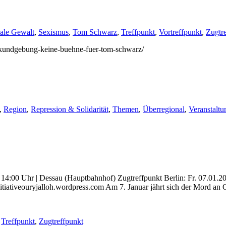
hale Gewalt
,
Sexismus
,
Tom Schwarz
,
Treffpunkt
,
Vortreffpunkt
,
Zugtr
4/kundgebung-keine-buehne-fuer-tom-schwarz/
,
Region
,
Repression & Solidarität
,
Themen
,
Überregional
,
Veranstaltu
4:00 Uhr | Dessau (Hauptbahnhof) Zugtreffpunkt Berlin: Fr. 07.01.202
itiativeouryjalloh.wordpress.com Am 7. Januar jährt sich der Mord an 
,
Treffpunkt
,
Zugtreffpunkt