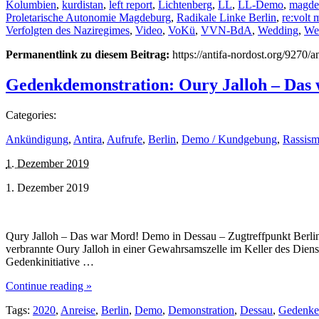
Kolumbien
,
kurdistan
,
left report
,
Lichtenberg
,
LL
,
LL-Demo
,
magde
Proletarische Autonomie Magdeburg
,
Radikale Linke Berlin
,
re:volt 
Verfolgten des Naziregimes
,
Video
,
VoKü
,
VVN-BdA
,
Wedding
,
We
Permanentlink zu diesem Beitrag:
https://antifa-nordost.org/9270/a
Gedenkdemonstration: Oury Jalloh – Das
Categories:
Ankündigung
,
Antira
,
Aufrufe
,
Berlin
,
Demo / Kundgebung
,
Rassis
1. Dezember 2019
1. Dezember 2019
Qury Jalloh – Das war Mord! Demo in Dessau – Zugtreffpunkt Berlin:
verbrannte Oury Jalloh in einer Gewahrsamszelle im Keller des Die
Gedenkinitiative …
Continue reading »
Tags:
2020
,
Anreise
,
Berlin
,
Demo
,
Demonstration
,
Dessau
,
Gedenke