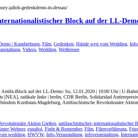
0/oury-jalloh-gedenkdemo-in-dessau/
nternationalistischer Block auf der LL-Dem
Demo / Kundgebung
,
Film
,
Gedenken
,
Hände weg vom Wedding
,
Inf
anstaltung
,
Videos
,
Wedding
,
Weißensee
0 Antifa-Block auf der LL-Demo: So, 12.01.2020 | 10:00 Uhr | U-Bahnh
 [NEA], radikale linke | berlin, CDR Berlín, Solidaridad Antirrepresiva
ibündnis Kurdistan-Magdeburg, Antifaschistische Revolutionäre Akti
 Revolutionäre Aktion Gießen
,
antifaschistischer–internationalistischer 
ünter Wehner
,
español
,
Fight & Remember
,
Film
,
Filmvorführung
,
Frie
vom wedding
,
HWVW
,
Info-Veranstaltung
,
infoveranstaltung
,
Internat