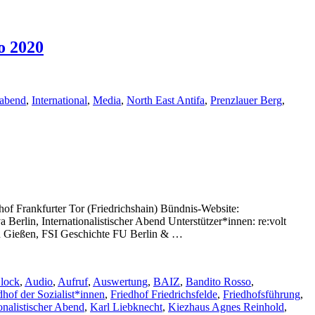
o 2020
oabend
,
International
,
Media
,
North East Antifa
,
Prenzlauer Berg
,
of Frankfurter Tor (Friedrichshain) Bündnis-Website:
 Berlin, Internationalistischer Abend Unterstützer*innen: re:volt
on Gießen, FSI Geschichte FU Berlin & …
Block
,
Audio
,
Aufruf
,
Auswertung
,
BAIZ
,
Bandito Rosso
,
dhof der Sozialist*innen
,
Friedhof Friedrichsfelde
,
Friedhofsführung
,
ionalistischer Abend
,
Karl Liebknecht
,
Kiezhaus Agnes Reinhold
,