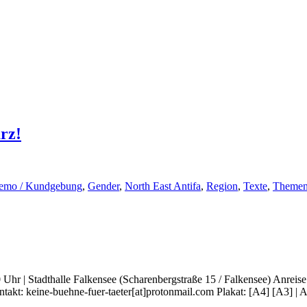
rz!
emo / Kundgebung
,
Gender
,
North East Antifa
,
Region
,
Texte
,
Theme
 | Stadthalle Falkensee (Scharenbergstraße 15 / Falkensee) Anreise Be
t: keine-buehne-fuer-taeter[at]protonmail.com Plakat: [A4] [A3] | Au