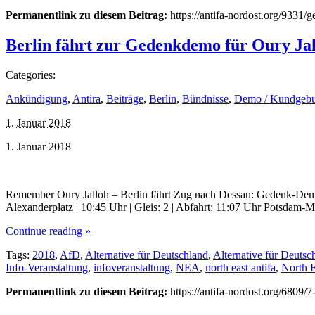
Permanentlink zu diesem Beitrag:
https://antifa-nordost.org/9331
Berlin fährt zur Gedenkdemo für Oury Ja
Categories:
Ankündigung
,
Antira
,
Beiträge
,
Berlin
,
Bündnisse
,
Demo / Kundgeb
1. Januar 2018
1. Januar 2018
Remember Oury Jalloh – Berlin fährt Zug nach Dessau: Gedenk-Demon
Alexanderplatz | 10:45 Uhr | Gleis: 2 | Abfahrt: 11:07 Uhr Potsdam-M
Continue reading »
Tags:
2018
,
AfD
,
Alternative für Deutschland
,
Alternative für Deuts
Info-Veranstaltung
,
infoveranstaltung
,
NEA
,
north east antifa
,
North E
Permanentlink zu diesem Beitrag:
https://antifa-nordost.org/6809/