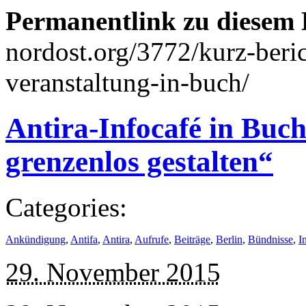
Permanentlink zu diesem 
nordost.org/3772/kurz-beri
veranstaltung-in-buch/
Antira-Infocafé in Buch
grenzenlos gestalten“
Categories:
Ankündigung
,
Antifa
,
Antira
,
Aufrufe
,
Beiträge
,
Berlin
,
Bündnisse
,
I
29. November 2015