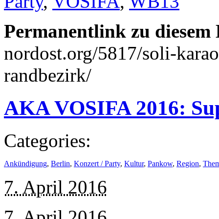
Party
,
VOSIFA
,
WB13
Permanentlink zu diesem 
nordost.org/5817/soli-karao
randbezirk/
AKA VOSIFA 2016: Sup
Categories:
Ankündigung
,
Berlin
,
Konzert / Party
,
Kultur
,
Pankow
,
Region
,
The
7. April 2016
7. April 2016