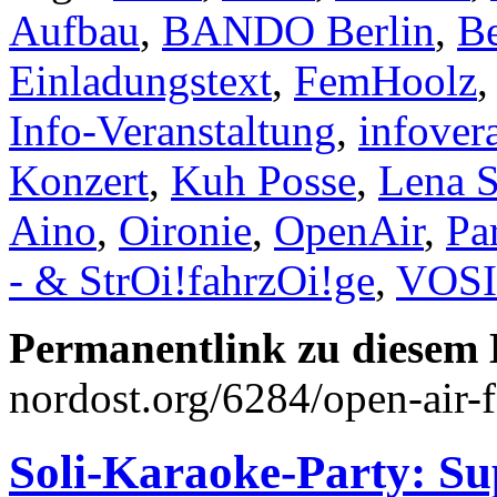
Aufbau
,
BANDO Berlin
,
Be
Einladungstext
,
FemHoolz
Info-Veranstaltung
,
infover
Konzert
,
Kuh Posse
,
Lena S
Aino
,
Oironie
,
OpenAir
,
Pa
- & StrOi!fahrzOi!ge
,
VOS
Permanentlink zu diesem 
nordost.org/6284/open-air-
Soli-Karaoke-Party: Su