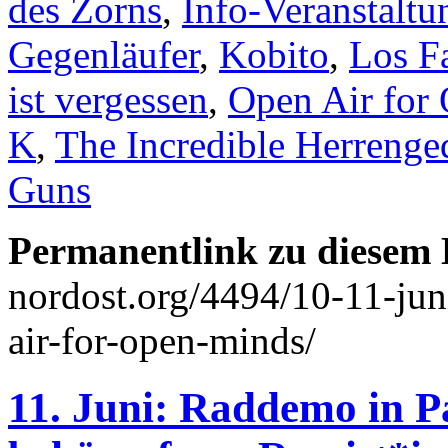
des Zorns
,
Info-Veranstaltu
Gegenläufer
,
Kobito
,
Los Fa
ist vergessen
,
Open Air for
K
,
The Incredible Herrenge
Guns
Permanentlink zu diesem 
nordost.org/4494/10-11-ju
air-for-open-minds/
11. Juni: Raddemo in P