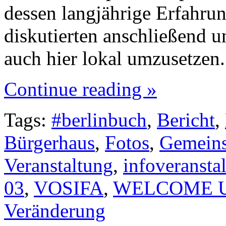
dessen langjährige Erfahru
diskutierten anschließend 
auch hier lokal umzusetzen
Continue reading »
Tags:
#berlinbuch
,
Bericht
,
Bürgerhaus
,
Fotos
,
Gemeins
Veranstaltung
,
infoveransta
03
,
VOSIFA
,
WELCOME U
Veränderung