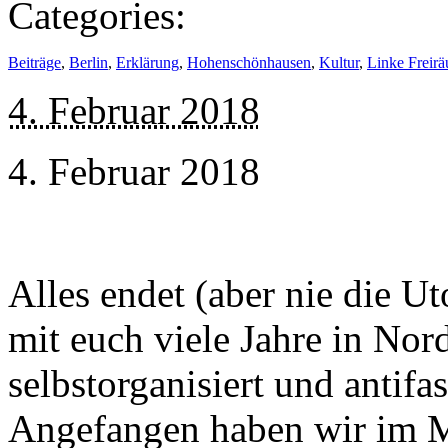
Categories:
Beiträge
,
Berlin
,
Erklärung
,
Hohenschönhausen
,
Kultur
,
Linke Freir
4. Februar 2018
4. Februar 2018
Alles endet (aber nie die U
mit euch viele Jahre in No
selbstorganisiert und antifa
Angefangen haben wir im M