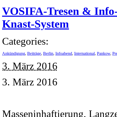
VOSIFA-Tresen & Info
Knast-System
Categories:
Ankündigung
,
Beiträge
,
Berlin
,
Infoabend
,
International
,
Pankow
,
Pr
3. März 2016
3. März 2016
Masseninhaftierung, Langze