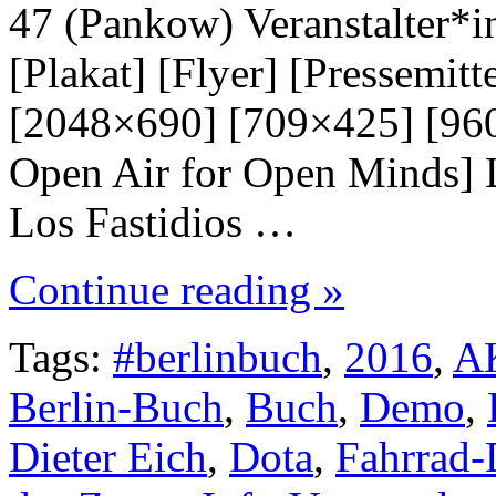
47 (Pankow) Veranstalter*
[Plakat] [Flyer] [Pressemit
[2048×690] [709×425] [960×
Open Air for Open Minds] L
Los Fastidios …
Continue reading »
Tags:
#berlinbuch
,
2016
,
A
Berlin-Buch
,
Buch
,
Demo
,
Dieter Eich
,
Dota
,
Fahrrad