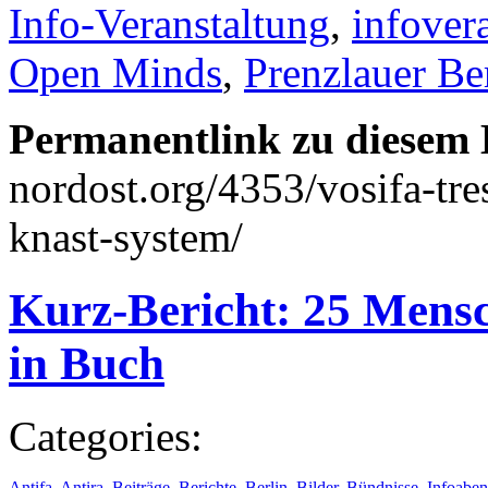
Info-Veranstaltung
,
infover
Open Minds
,
Prenzlauer Be
Permanentlink zu diesem 
nordost.org/4353/vosifa-tr
knast-system/
Kurz-Bericht: 25 Mensc
in Buch
Categories:
Antifa
,
Antira
,
Beiträge
,
Berichte
,
Berlin
,
Bilder
,
Bündnisse
,
Infoabe