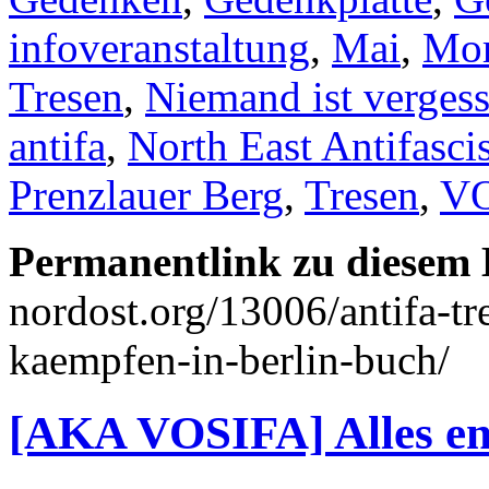
infoveranstaltung
,
Mai
,
Mo
Tresen
,
Niemand ist verges
antifa
,
North East Antifascis
Prenzlauer Berg
,
Tresen
,
V
Permanentlink zu diesem 
nordost.org/13006/antifa-tr
kaempfen-in-berlin-buch/
[AKA VOSIFA] Alles end