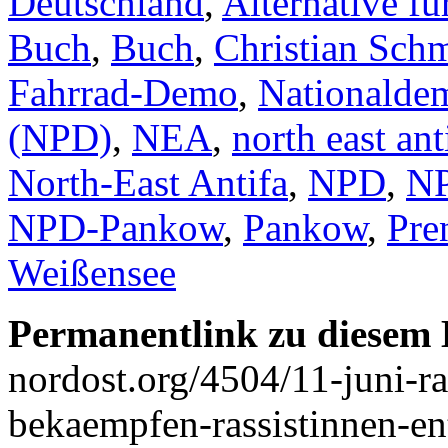
Deutschland
,
Alternative f
Buch
,
Buch
,
Christian Sch
Fahrrad-Demo
,
Nationaldem
(NPD)
,
NEA
,
north east ant
North-East Antifa
,
NPD
,
NP
NPD-Pankow
,
Pankow
,
Pre
Weißensee
Permanentlink zu diesem 
nordost.org/4504/11-juni-r
bekaempfen-rassistinnen-en