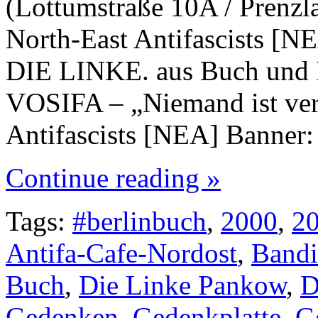
(Lottumstraße 10A / Prenzla
North-East Antifascists [NE
DIE LINKE. aus Buch und
VOSIFA – „Niemand ist ver
Antifascists [NEA] Banner
Continue reading »
Tags:
#berlinbuch
,
2000
,
2
Antifa-Cafe-Nordost
,
Bandi
Buch
,
Die Linke Pankow
,
D
Gedenken
,
Gedenkplatte
,
G