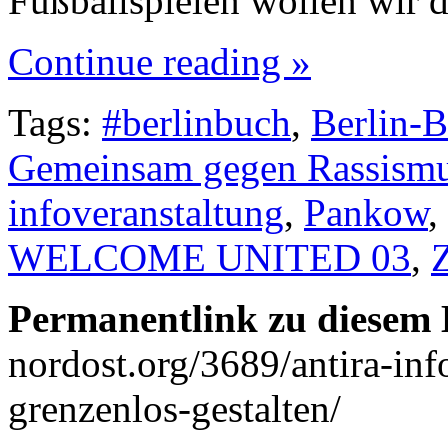
Fußballspielen wollen wir 
Continue reading »
Tags:
#berlinbuch
,
Berlin-
Gemeinsam gegen Rassism
infoveranstaltung
,
Pankow
,
WELCOME UNITED 03
,
Z
Permanentlink zu diesem 
nordost.org/3689/antira-inf
grenzenlos-gestalten/