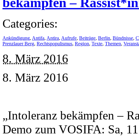
bekämpfen – Rassist*in
Categories:
Ankündigung
,
Antifa
,
Antira
,
Aufrufe
,
Beiträge
,
Berlin
,
Bündnisse
,
C
Prenzlauer Berg
,
Rechtspopulismus
,
Region
,
Texte
,
Themen
,
Veranst
8. März 2016
8. März 2016
„Intoleranz bekämpfen – Ra
Demo zum VOSIFA: Sa, 11.0