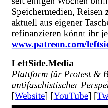
seit einigen Wochen onli
Speichermedien, Reisen 
aktuell aus eigener Tasc
refinanzieren könnt ihr j
www.patreon.com/lefts
LeftSide.Media
Plattform für Protest &
antifaschistischer Perspe
[
Website
] [
YouTube
] [
Tw