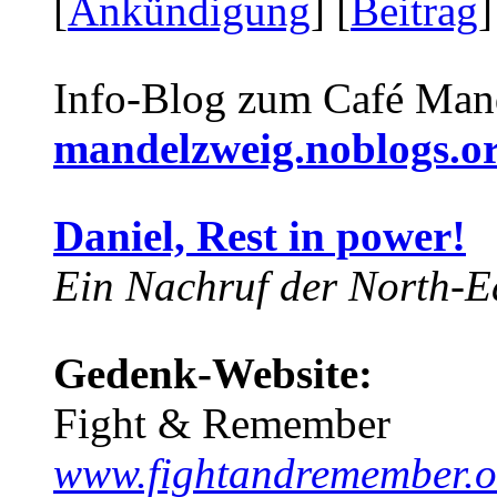
[
Ankündigung
] [
Beitrag
]
Info-Blog zum Café Man
mandelzweig.noblogs.o
Daniel, Rest in power!
Ein Nachruf der North-Ea
Gedenk-Website:
Fight & Remember
www.fightandremember.o