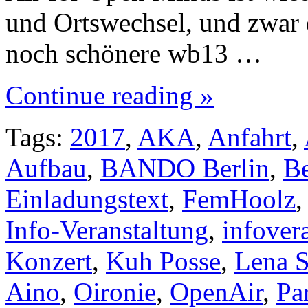
und Ortswechsel, und zwar
noch schönere wb13 …
Continue reading »
Tags:
2017
,
AKA
,
Anfahrt
,
Aufbau
,
BANDO Berlin
,
Be
Einladungstext
,
FemHoolz
Info-Veranstaltung
,
infover
Konzert
,
Kuh Posse
,
Lena S
Aino
,
Oironie
,
OpenAir
,
Pa