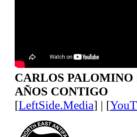
CARLOS PALOMINO | 1
AÑOS CONTIGO
[
LeftSide.Media
] | [
YouT