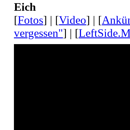
Eich
[
Fotos
] | [
Video
] | [
Ankü
vergessen"
] | [
LeftSide.M