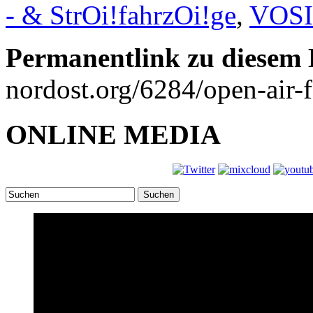
- & StrOi!fahrzOi!ge
,
VOS
Permanentlink zu diesem 
nordost.org/6284/open-air-
ONLINE MEDIA
Suchen