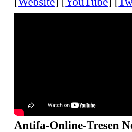
[
Website
] [
YouTube
] [
Tw
Antifa-Online-Tresen N