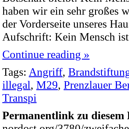
haben wir ein sehr großes w
der Vorderseite unseres Hau
Aufschrift: Kein Mensch is
Continue reading »
Tags:
Angriff
,
Brandstiftun
illegal
,
M29
,
Prenzlauer Be
Transpi
Permanentlink zu diesem 
nordost.org/3780/zweifacher