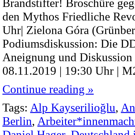
Brandstifter! Broschüre g
den Mythos Friedliche Revo
Uhr| Zielona Góra (Grünberg
Podiumsdiskussion: Die DD
Aneignung und Diskussion e
08.11.2019 | 19:30 Uhr | 
Continue reading »
Tags:
Alp Kayserilioğlu
,
An
Berlin
,
Arbeiter*innenmach
Daniel Hager
,
Deutschland i