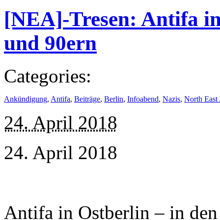
[NEA]-Tresen: Antifa in
und 90ern
Categories:
Ankündigung
,
Antifa
,
Beiträge
,
Berlin
,
Infoabend
,
Nazis
,
North East 
24. April 2018
24. April 2018
Antifa in Ostberlin – in de