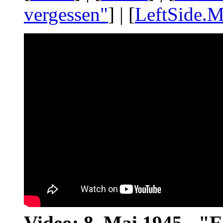
vergessen"
] | [
LeftSide.M
Video: 8. Mai 1945 - "