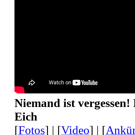
Niemand ist vergessen! 
Eich
[
Fotos
] | [
Video
] | [
Ankü