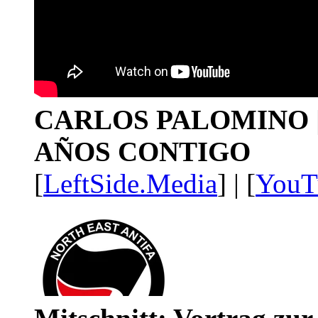
CARLOS PALOMINO | 1
AÑOS CONTIGO
[
LeftSide.Media
] | [
YouT