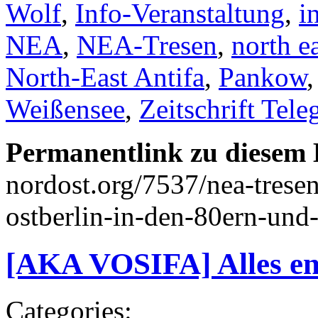
Wolf
,
Info-Veranstaltung
,
i
NEA
,
NEA-Tresen
,
north ea
North-East Antifa
,
Pankow
Weißensee
,
Zeitschrift Tele
Permanentlink zu diesem 
nordost.org/7537/nea-tresen
ostberlin-in-den-80ern-und
[AKA VOSIFA] Alles end
Categories: