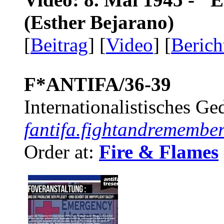
(Esther Bejarano)
[
Beitrag
] [
Video
] [
Berich
F*ANTIFA/36-39
Internationalistisches G
fantifa.fightandremember
Order at:
Fire & Flames