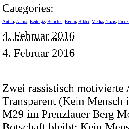
Categories:
Antifa
,
Antira
,
Beiträge
,
Berichte
,
Berlin
,
Bilder
,
Media
,
Nazis
,
Prenz
4. Februar 2016
4. Februar 2016
Zwei rassistisch motivierte
Transparent (Kein Mensch is
M29 im Prenzlauer Berg Me
Botschaft bleibt: Kein Men