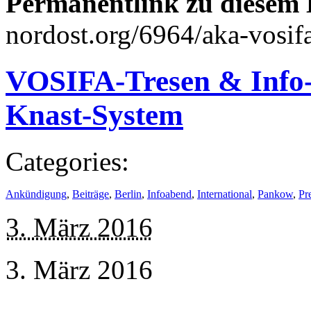
Permanentlink zu diesem 
nordost.org/6964/aka-vosifa
VOSIFA-Tresen & Info
Knast-System
Categories:
Ankündigung
,
Beiträge
,
Berlin
,
Infoabend
,
International
,
Pankow
,
Pr
3. März 2016
3. März 2016