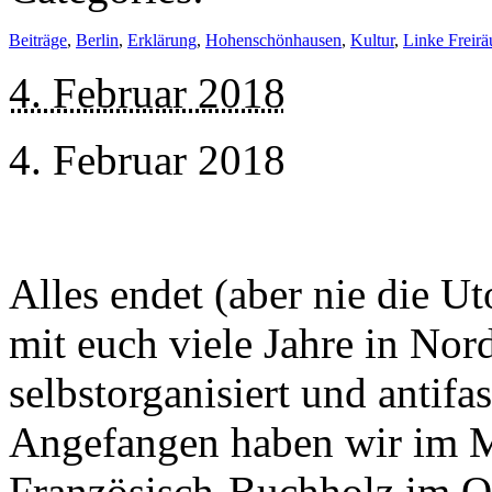
Beiträge
,
Berlin
,
Erklärung
,
Hohenschönhausen
,
Kultur
,
Linke Freir
4. Februar 2018
4. Februar 2018
Alles endet (aber nie die U
mit euch viele Jahre in No
selbstorganisiert und antifa
Angefangen haben wir im M
Französisch-Buchholz im O