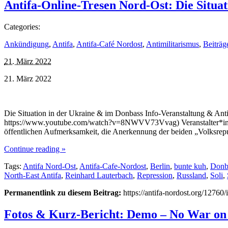
Antifa-Online-Tresen Nord-Ost: Die Situa
Categories:
Ankündigung
,
Antifa
,
Antifa-Café Nordost
,
Antimilitarismus
,
Beiträg
21. März 2022
21. März 2022
Die Situation in der Ukraine & im Donbass Info-Veranstaltung & Anti
https://www.youtube.com/watch?v=8NWVV73Vvag) Veranstalter*innen
öffentlichen Aufmerksamkeit, die Anerkennung der beiden „Volksr
Continue reading »
Tags:
Antifa Nord-Ost
,
Antifa-Cafe-Nordost
,
Berlin
,
bunte kuh
,
Donb
North-East Antifa
,
Reinhard Lauterbach
,
Repression
,
Russland
,
Soli
,
Permanentlink zu diesem Beitrag:
https://antifa-nordost.org/12760
Fotos & Kurz-Bericht: Demo – No War on