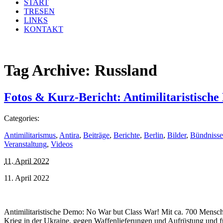
START
TRESEN
LINKS
KONTAKT
Tag Archive:
Russland
Fotos & Kurz-Bericht: Antimilitaristisch
Categories:
Antimilitarismus
,
Antira
,
Beiträge
,
Berichte
,
Berlin
,
Bilder
,
Bündnisse
Veranstaltung
,
Videos
11. April 2022
11. April 2022
Antimilitaristische Demo: No War but Class War! Mit ca. 700 Mens
Krieg in der Ukraine, gegen Waffenlieferungen und Aufrüstung und 