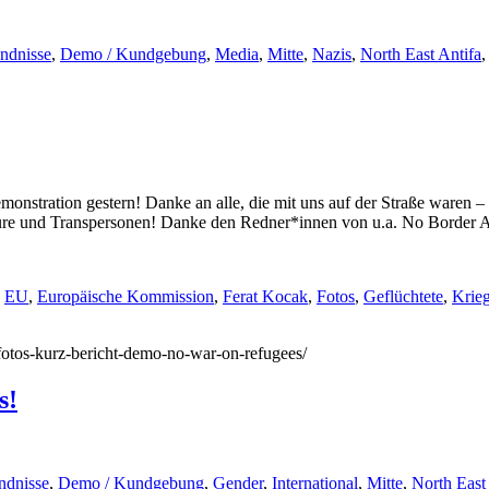
ndnisse
,
Demo / Kundgebung
,
Media
,
Mitte
,
Nazis
,
North East Antifa
tration gestern! Danke an alle, die mit uns auf der Straße waren – 
eure und Transpersonen! Danke den Redner*innen von u.a. No Border 
,
EU
,
Europäische Kommission
,
Ferat Kocak
,
Fotos
,
Geflüchtete
,
Krie
/fotos-kurz-bericht-demo-no-war-on-refugees/
s!
ndnisse
,
Demo / Kundgebung
,
Gender
,
International
,
Mitte
,
North East