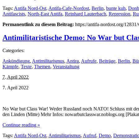
Tags:
Antifa Nord-Ost
,
Antifa-Cafe-Nordost
,
Berlin
,
bunte kuh
,
Donb
Antifascists
,
North-East Antifa
,
Reinhard Lauterbach
,
Repression
,
Ru
Permanentlink zu diesem Beitrag:
https://antifa-nordost.org/12831/
Antimilitaristische Demo: No War but Cla
Categories:
Ankündigung
,
Antimilitarismus
,
Antira
,
Aufrufe
,
Beiträge
,
Berlin
,
Bü
Kämpfe
,
Texte
,
Themen
,
Veranstaltung
7. April 2022
7. April 2022
No War but Class War! Weder Russland noch NATO! Schluss mit dem Kr
den Linden (Mitte) Mehr Infos: nowarbutclasswar.noblogs.org [Plakat]
Continue reading »
Tags:
Antifa Nord-Ost
,
Antimilitarismus
,
Aufruf
,
Demo
,
Demonstrati