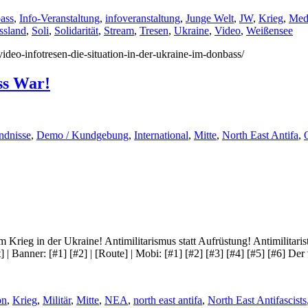
ass
,
Info-Veranstaltung
,
infoveranstaltung
,
Junge Welt
,
JW
,
Krieg
,
Med
ssland
,
Soli
,
Solidarität
,
Stream
,
Tresen
,
Ukraine
,
Video
,
Weißensee
video-infotresen-die-situation-in-der-ukraine-im-donbass/
ss War!
ndnisse
,
Demo / Kundgebung
,
International
,
Mitte
,
North East Antifa
,
ieg in der Ukraine! Antimilitarismus statt Aufrüstung! Antimilitaris
 | Banner: [#1] [#2] | [Route] | Mobi: [#1] [#2] [#3] [#4] [#5] [#6] D
on
,
Krieg
,
Militär
,
Mitte
,
NEA
,
north east antifa
,
North East Antifascists