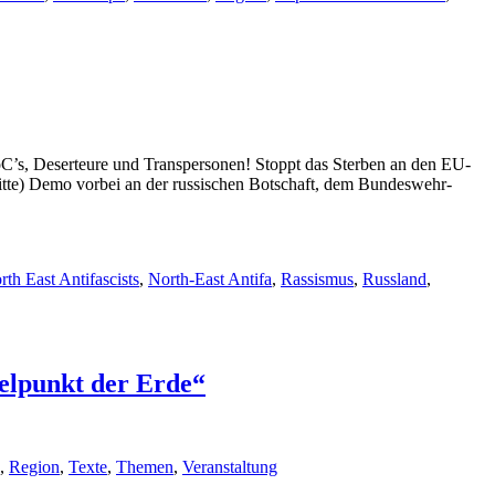
C’s, Deserteure und Transpersonen! Stoppt das Sterben an den EU-
tte) Demo vorbei an der russischen Botschaft, dem Bundeswehr-
rth East Antifascists
,
North-East Antifa
,
Rassismus
,
Russland
,
elpunkt der Erde“
,
Region
,
Texte
,
Themen
,
Veranstaltung