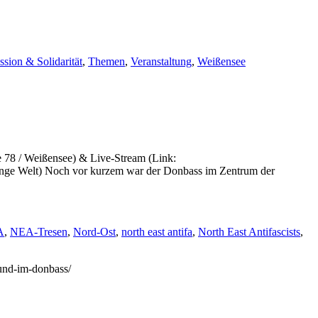
ssion & Solidarität
,
Themen
,
Veranstaltung
,
Weißensee
e 78 / Weißensee) & Live-Stream (Link:
nge Welt) Noch vor kurzem war der Donbass im Zentrum der
A
,
NEA-Tresen
,
Nord-Ost
,
north east antifa
,
North East Antifascists
,
-und-im-donbass/