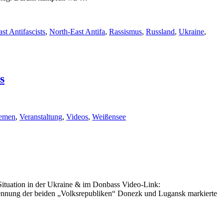
st Antifascists
,
North-East Antifa
,
Rassismus
,
Russland
,
Ukraine
,
s
emen
,
Veranstaltung
,
Videos
,
Weißensee
Situation in der Ukraine & im Donbass Video-Link:
ung der beiden „Volksrepubliken“ Donezk und Lugansk markierte