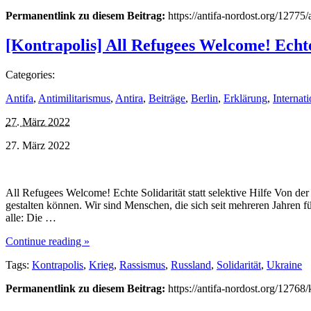
Permanentlink zu diesem Beitrag:
https://antifa-nordost.org/12775
[Kontrapolis] All Refugees Welcome! Echte S
Categories:
Antifa
,
Antimilitarismus
,
Antira
,
Beiträge
,
Berlin
,
Erklärung
,
Internati
27. März 2022
27. März 2022
All Refugees Welcome! Echte Solidarität statt selektive Hilfe Von de
gestalten können. Wir sind Menschen, die sich seit mehreren Jahren
alle: Die …
Continue reading »
Tags:
Kontrapolis
,
Krieg
,
Rassismus
,
Russland
,
Solidarität
,
Ukraine
Permanentlink zu diesem Beitrag:
https://antifa-nordost.org/12768/