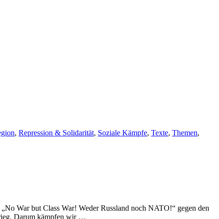
gion
,
Repression & Solidarität
,
Soziale Kämpfe
,
Texte
,
Themen
,
tto „No War but Class War! Weder Russland noch NATO!“ gegen den
 Krieg. Darum kämpfen wir …