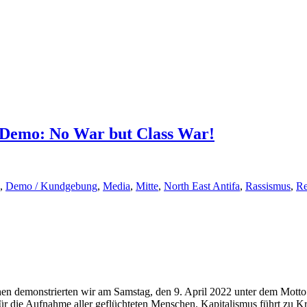
e Demo: No War but Class War!
,
Demo / Kundgebung
,
Media
,
Mitte
,
North East Antifa
,
Rassismus
,
Re
chen demonstrierten wir am Samstag, den 9. April 2022 unter dem Mo
für die Aufnahme aller geflüchteten Menschen. Kapitalismus führt zu