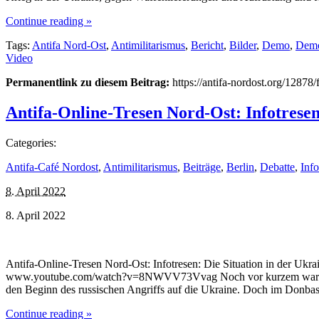
Continue reading »
Tags:
Antifa Nord-Ost
,
Antimilitarismus
,
Bericht
,
Bilder
,
Demo
,
Demo
Video
Permanentlink zu diesem Beitrag:
https://antifa-nordost.org/12878/
Antifa-Online-Tresen Nord-Ost: Infotresen
Categories:
Antifa-Café Nordost
,
Antimilitarismus
,
Beiträge
,
Berlin
,
Debatte
,
Inf
8. April 2022
8. April 2022
Antifa-Online-Tresen Nord-Ost: Infotresen: Die Situation in der Uk
www.youtube.com/watch?v=8NWVV73Vvag Noch vor kurzem war der D
den Beginn des russischen Angriffs auf die Ukraine. Doch im Donba
Continue reading »