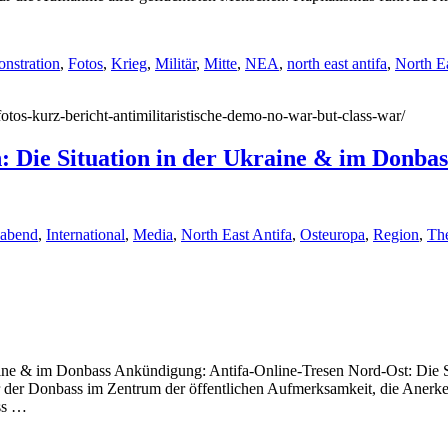
nstration
,
Fotos
,
Krieg
,
Militär
,
Mitte
,
NEA
,
north east antifa
,
North Ea
fotos-kurz-bericht-antimilitaristische-demo-no-war-but-class-war/
: Die Situation in der Ukraine & im Donbas
oabend
,
International
,
Media
,
North East Antifa
,
Osteuropa
,
Region
,
Th
raine & im Donbass Ankündigung: Antifa-Online-Tresen Nord-Ost: Die 
onbass im Zentrum der öffentlichen Aufmerksamkeit, die Anerkenn
ss …