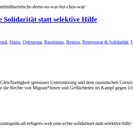
/antimilitaristische-demo-no-war-but-class-war/
olidarität statt selektive Hilfe
onal
,
Nazis
,
Osteuropa
,
Rassismus
,
Region
,
Repression & Solidarität
,
T
r Gleichzeitigkeit spontaner Unterstützung und dem rassistischen Grenz
 für die Rechte von Migrant*innen und Geflüchteten im Kampf gegen Un
kontrapolis-all-refugees-welcome-echte-solidaritaet-statt-selektive-hilfe/