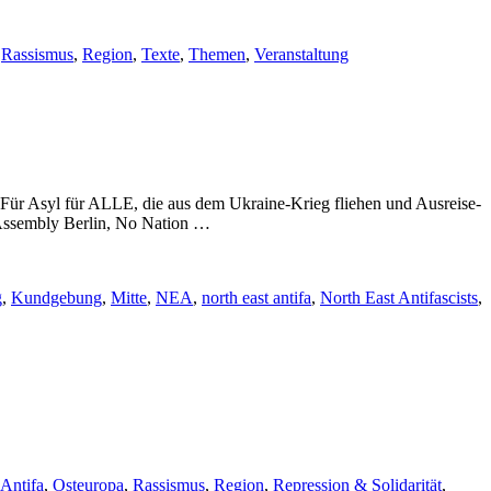
,
Rassismus
,
Region
,
Texte
,
Themen
,
Veranstaltung
Für Asyl für ALLE, die aus dem Ukraine-Krieg fliehen und Ausreise-
Assembly Berlin, No Nation …
g
,
Kundgebung
,
Mitte
,
NEA
,
north east antifa
,
North East Antifascists
,
 Antifa
,
Osteuropa
,
Rassismus
,
Region
,
Repression & Solidarität
,