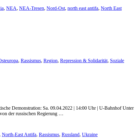
ia
,
NEA
,
NEA-Tresen
,
Nord-Ost
,
north east antifa
,
North East
Osteuropa
,
Rassismus
,
Region
,
Repression & Solidarität
,
Soziale
tische Demonstration: Sa. 09.04.2022 | 14:00 Uhr | U-Bahnhof Unter
er von der russischen Regierung …
,
North-East Antifa
,
Rassismus
,
Russland
,
Ukraine