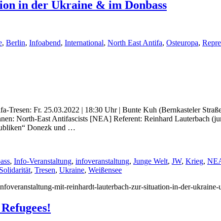
tion in der Ukraine & im Donbass
e
,
Berlin
,
Infoabend
,
International
,
North East Antifa
,
Osteuropa
,
Repre
fa-Tresen: Fr. 25.03.2022 | 18:30 Uhr | Bunte Kuh (Bernkasteler Straß
: North-East Antifascists [NEA] Referent: Reinhard Lauterbach (ju
epubliken“ Donezk und …
ass
,
Info-Veranstaltung
,
infoveranstaltung
,
Junge Welt
,
JW
,
Krieg
,
NE
Solidarität
,
Tresen
,
Ukraine
,
Weißensee
/infoveranstaltung-mit-reinhardt-lauterbach-zur-situation-in-der-ukraine
 Refugees!