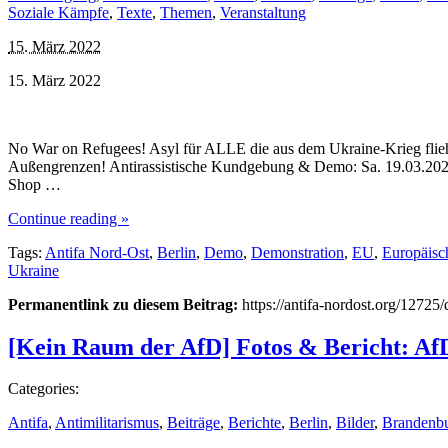
Soziale Kämpfe
,
Texte
,
Themen
,
Veranstaltung
15. März 2022
15. März 2022
No War on Refugees! Asyl für ALLE die aus dem Ukraine-Krieg flieh
Außengrenzen! Antirassistische Kundgebung & Demo: Sa. 19.03.2022
Shop …
Continue reading »
Tags:
Antifa Nord-Ost
,
Berlin
,
Demo
,
Demonstration
,
EU
,
Europäis
Ukraine
Permanentlink zu diesem Beitrag:
https://antifa-nordost.org/127
[Kein Raum der AfD] Fotos & Bericht: Af
Categories:
Antifa
,
Antimilitarismus
,
Beiträge
,
Berichte
,
Berlin
,
Bilder
,
Brandenb