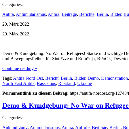
Categories:
Antifa
,
Antimilitarismus
,
Antira
,
Beiträge
,
Berichte
,
Berlin
,
Bilder
,
Bü
20. März 2022
20. März 2022
Demo & Kundgebung: No War on Refugees! Starke und wichtige Demons
und Bewegungsfreiheit für Sinti*zze und Rom*nja, BPoC’s, Desert
Continue reading »
Tags:
Antifa Nord-Ost
,
Bericht
,
Berlin
,
Bilder
,
Demo
,
Demonstration
North-East Antifa
,
Rassismus
,
Russland
,
Ukraine
Permanentlink zu diesem Beitrag:
https://antifa-nordost.org/12748
Demo & Kundgebung: No War on Refugee
Categories:
Ankündigung
,
Antimilitarismus
,
Antira
,
Aufrufe
,
Beiträge
,
Berlin
,
Bü