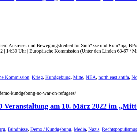
en! Ausreise- und Bewegungsfreiheit für Sinti*zze und Rom*nja, BPo
 | 14:30 Uhr | Europäische Kommission (Unter den Linden 63-67 / Mi
che Kommission
,
Krieg
,
Kundgebung
,
Mitte
,
NEA
,
north east antifa
,
No
25/demo-kundgebung-no-war-on-refugees/
D Veranstaltung am 10. März 2022 im „Mitt
urg
,
Bündnisse
,
Demo / Kundgebung
,
Media
,
Nazis
,
Rechtspopulismus