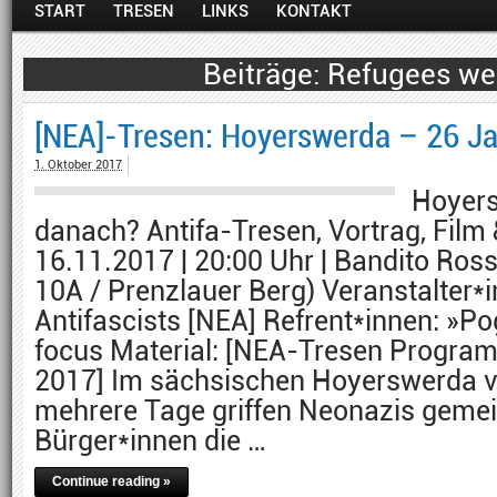
START
TRESEN
LINKS
KONTAKT
Refugees w
[NEA]-Tresen: Hoyerswerda – 26 J
1. Oktober 2017
Hoyers
danach? Antifa-Tresen, Vortrag, Film 
16.11.2017 | 20:00 Uhr | Bandito Ros
10A / Prenzlauer Berg) Veranstalter*
Antifascists [NEA] Refrent*innen: »P
focus Material: [NEA-Tresen Program
2017] Im sächsischen Hoyerswerda v
mehrere Tage griffen Neonazis geme
Bürger*innen die …
Continue reading »