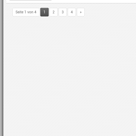
Seite 1 von 4
1
2
3
4
»