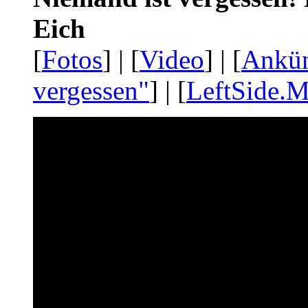
Eich
[
Fotos
] | [
Video
] | [
Ankü
vergessen"
] | [
LeftSide.M