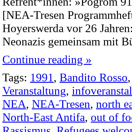
Refrent*innen: »Pogrom 91«
[NEA-Tresen Programmheft 
Hoyerswerda vor 26 Jahren:
Neonazis gemeinsam mit B
Continue reading »
Tags:
1991
,
Bandito Rosso
Veranstaltung
,
infoveransta
NEA
,
NEA-Tresen
,
north ea
North-East Antifa
,
out of f
Rassismus
,
Refugees welc