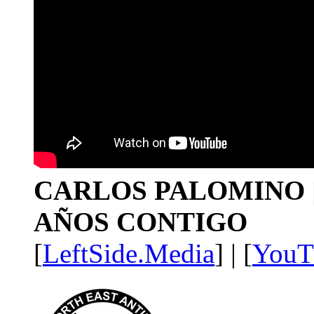
CARLOS PALOMINO | 1
AÑOS CONTIGO
[
LeftSide.Media
] | [
YouT