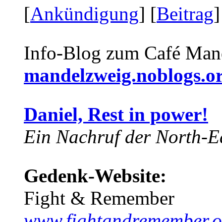
[
Ankündigung
] [
Beitrag
]
Info-Blog zum Café Man
mandelzweig.noblogs.o
Daniel, Rest in power!
Ein Nachruf der North-Ea
Gedenk-Website:
Fight & Remember
www.fightandremember.o