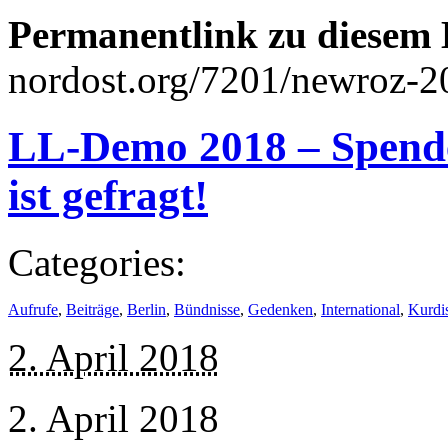
Permanentlink zu diesem 
nordost.org/7201/newroz-2
LL-Demo 2018 – Spenden
ist gefragt!
Categories:
Aufrufe
,
Beiträge
,
Berlin
,
Bündnisse
,
Gedenken
,
International
,
Kurdi
2. April 2018
2. April 2018