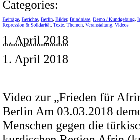
Categories:
Beiträge
,
Berichte
,
Berlin
,
Bilder
,
Bündnisse
,
Demo / Kundgebung
,
I
Repression & Solidarität
,
Texte
,
Themen
,
Veranstaltung
,
Videos
1. April 2018
1. April 2018
Video zur „Frieden für Afr
Berlin Am 03.03.2018 demon
Menschen gegen die türkisc
kurdischen Region Afrin (ku