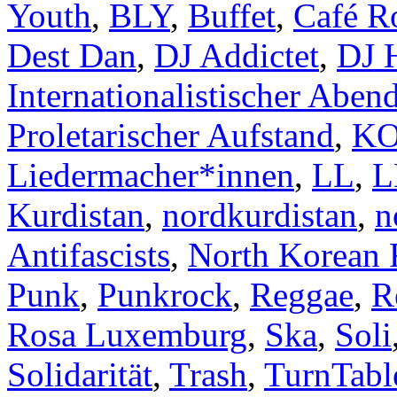
Youth
,
BLY
,
Buffet
,
Café R
Dest Dan
,
DJ Addictet
,
DJ 
Internationalistischer Aben
Proletarischer Aufstand
,
K
Liedermacher*innen
,
LL
,
L
Kurdistan
,
nordkurdistan
,
n
Antifascists
,
North Korean
Punk
,
Punkrock
,
Reggae
,
R
Rosa Luxemburg
,
Ska
,
Soli
Solidarität
,
Trash
,
TurnTabl