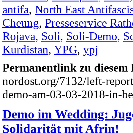
antifa
,
North East Antifascis
Cheung
,
Presseservice Rat
Rojava
,
Soli
,
Soli-Demo
,
So
Kurdistan
,
YPG
,
ypj
Permanentlink zu diesem 
nordost.org/7132/left-report
demo-am-03-03-2018-in-ber
Demo im Wedding: Juge
Solidarität mit Afrin!