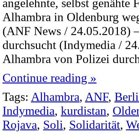
angelehnte, selbst genähte 
Alhambra in Oldenburg we
(ANF News / 24.05.2018) 
durchsucht (Indymedia / 24
Alhambra von Polizei durc
Continue reading »
Tags:
Alhambra
,
ANF
,
Berl
Indymedia
,
kurdistan
,
Olde
Rojava
,
Soli
,
Solidarität
,
We