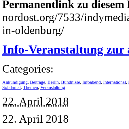
Permanentlink zu diesem 
nordost.org/7533/indymedia
in-oldenburg/
Info-Veranstaltung zur 
Categories:
Ankündigung
,
Beiträge
,
Berlin
,
Bündnisse
,
Infoabend
,
International
,
Solidarität
,
Themen
,
Veranstaltung
22. April 2018
22. April 2018