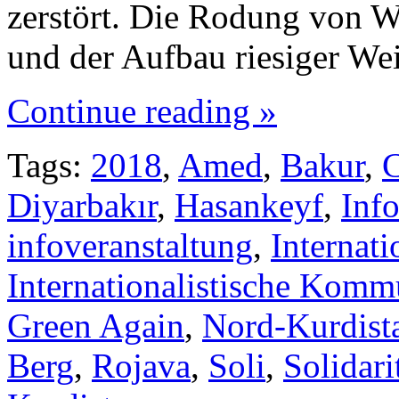
zerstört. Die Rodung von 
und der Aufbau riesiger W
Continue reading »
Tags:
2018
,
Amed
,
Bakur
,
C
Diyarbakır
,
Hasankeyf
,
Inf
infoveranstaltung
,
Internat
Internationalistische Kom
Green Again
,
Nord-Kurdist
Berg
,
Rojava
,
Soli
,
Solidari