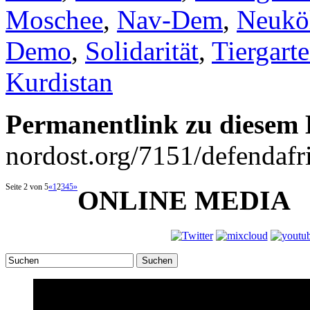
Moschee
,
Nav-Dem
,
Neukö
Demo
,
Solidarität
,
Tiergart
Kurdistan
Permanentlink zu diesem 
nordost.org/7151/defendafri
Seite 2 von 5
«
1
2
3
4
5
»
ONLINE MEDIA
Suchen