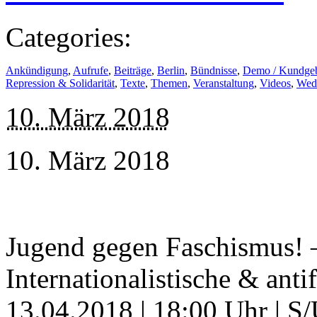
Categories:
Ankündigung
,
Aufrufe
,
Beiträge
,
Berlin
,
Bündnisse
,
Demo / Kundge
Repression & Solidarität
,
Texte
,
Themen
,
Veranstaltung
,
Videos
,
Wed
10. März 2018
10. März 2018
Jugend gegen Faschismus! – 
Internationalistische & ant
13.04.2018 | 18:00 Uhr | 