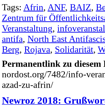
Tags:
Afrin
,
ANF
,
BAIZ
,
Be
Zentrum für Öffentlichkeitsa
Veranstaltung
,
infoveransta
antifa
,
North East Antifascis
Berg
,
Rojava
,
Solidarität
,
W
Permanentlink zu diesem 
nordost.org/7482/info-vera
azad-zu-afrin/
Newroz 2018: Grußwor