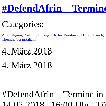
#DefendAfrin – Termine
Categories:
Ankündigung
,
Aufrufe
,
Beiträge
,
Berlin
,
Bündnisse
,
Demo / Kundge
Themen
,
Veranstaltung
4. März 2018
4. März 2018
#DefendAfrin – Termine in
14.03.2018 | 16:00 Uhr | Tü