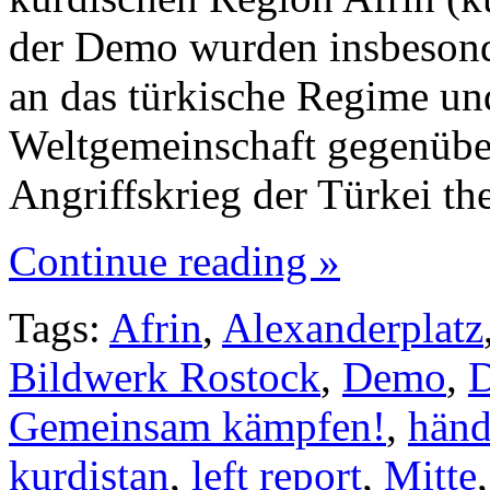
der Demo wurden insbesond
an das türkische Regime und
Weltgemeinschaft gegenübe
Angriffskrieg der Türkei th
Continue reading »
Tags:
Afrin
,
Alexanderplatz
Bildwerk Rostock
,
Demo
,
D
Gemeinsam kämpfen!
,
hän
kurdistan
,
left report
,
Mitte