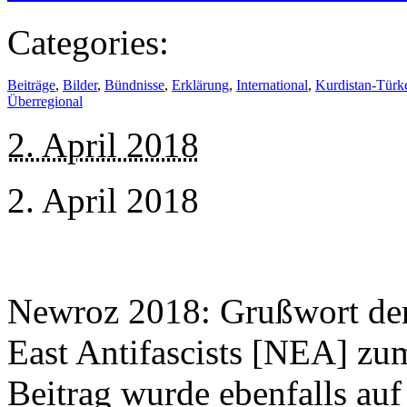
Categories:
Beiträge
,
Bilder
,
Bündnisse
,
Erklärung
,
International
,
Kurdistan-Türk
Überregional
2. April 2018
2. April 2018
Newroz 2018: Grußwort de
East Antifascists [NEA] z
Beitrag wurde ebenfalls au