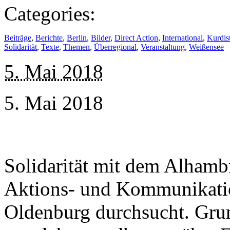
Categories:
Beiträge
,
Berichte
,
Berlin
,
Bilder
,
Direct Action
,
International
,
Kurdis
Solidarität
,
Texte
,
Themen
,
Überregional
,
Veranstaltung
,
Weißensee
5. Mai 2018
5. Mai 2018
Solidarität mit dem Alham
Aktions- und Kommunikati
Oldenburg durchsucht. Grun