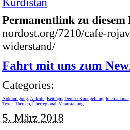
Kurdistan
Permanentlink zu diesem 
nordost.org/7210/cafe-roj
widerstand/
Fahrt mit uns zum New
Categories:
Ankündigung
,
Aufrufe
,
Beiträge
,
Demo / Kundgebung
,
International
Texte
,
Themen
,
Überregional
,
Veranstaltung
5. März 2018