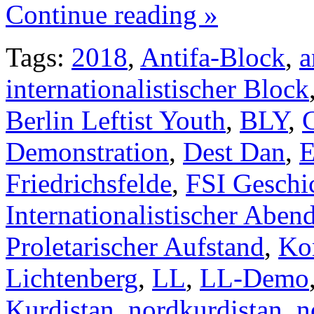
Continue reading »
Tags:
2018
,
Antifa-Block
,
a
internationalistischer Block
Berlin Leftist Youth
,
BLY
,
Demonstration
,
Dest Dan
,
E
Friedrichsfelde
,
FSI Geschi
Internationalistischer Aben
Proletarischer Aufstand
,
Ko
Lichtenberg
,
LL
,
LL-Demo
Kurdistan
,
nordkurdistan
,
n