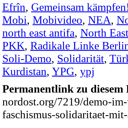
Efrîn
,
Gemeinsam kämpfen
Mobi
,
Mobivideo
,
NEA
,
No
north east antifa
,
North East
PKK
,
Radikale Linke Berli
Soli-Demo
,
Solidarität
,
Tür
Kurdistan
,
YPG
,
ypj
Permanentlink zu diesem 
nordost.org/7219/demo-im
faschismus-solidaritaet-mit-