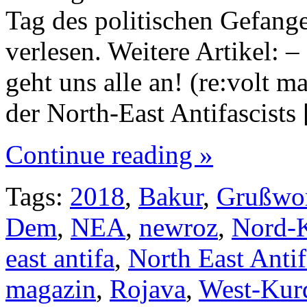
Tag des politischen Gefang
verlesen. Weitere Artikel:
geht uns alle an! (re:volt 
der North-East Antifascis
Continue reading »
Tags:
2018
,
Bakur
,
Grußwo
Dem
,
NEA
,
newroz
,
Nord-K
east antifa
,
North East Antif
magazin
,
Rojava
,
West-Kurd