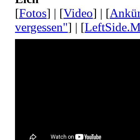
[
Fotos
] | [
Video
] | [
Ankü
vergessen"
] | [
LeftSide.M