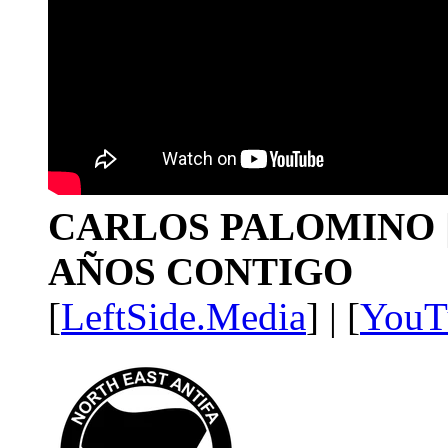
CARLOS PALOMINO | 1
AÑOS CONTIGO
[
LeftSide.Media
] | [
YouT