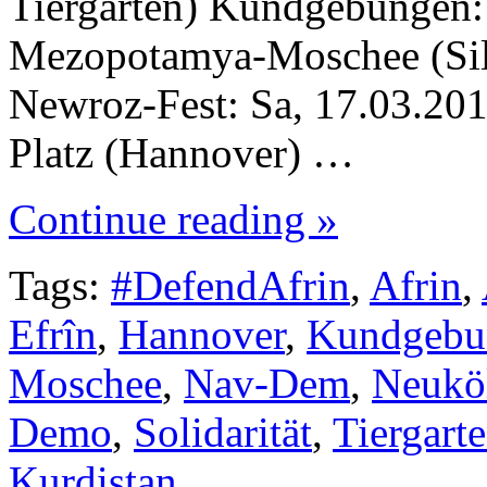
Tiergarten) Kundgebungen: 
Mezopotamya-Moschee (Silb
Newroz-Fest: Sa, 17.03.201
Platz (Hannover) …
Continue reading »
Tags:
#DefendAfrin
,
Afrin
,
Efrîn
,
Hannover
,
Kundgebu
Moschee
,
Nav-Dem
,
Neukö
Demo
,
Solidarität
,
Tiergart
Kurdistan